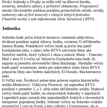
D
iváci Jednotky a Dvojky sa môžu tešiť na filmovú klasiku,
westerny, množstvo zábavy a prémiové dokumenty. Programové
okruhy Slovenského rozhlasu ponúknu poslucháčom súťaže, seriály,
rozhovory ako aj živé koncerty z rôznych letných festivalov.
Finančné noviny o tom informovala Silvia Turnerová z RTVS.
Jednotka
Jednotka bude počas letných mesiacov zameraná oddychovo,
divákom ponúkne najmä zábavu, hudbu, westerny či obľúbeného
Jamesa Bonda. Pondelkové večery budú aj počas leta patriť
Európskemu kinu, v rámci neho RTVS odvysiela filmy ako
Storočný starček, ktorý vyliezol z okna a zmizol, Marie – Francine,
Muž v tieni či Uvoľni sa! Súčasťou Európskeho kina bude 26.
augusta aj premiéra slovenského filmu Backstage. Stredajšie večery
budú patriť westernom, nielen pre milovníkov tohto žánru RTVS
pripravila filmy ako Sedem statočných, El Dorado, Macknennovo
zlato
či Veľká zem. Štvrtkový prime-time prinesie reprízu historického
seriálu Mediciovci: Vládcovia Florencie, od septembra RTVS
ponúkne v premiére 2. a 3. sériu tohto obľúbeného seriálu. Piatkové
večery budú patriť hudbe, na obrazovkách Jednotky v úspešných
Legendách popu zaznejú hity najznámejších českých a slovenských
interpretov populárnej hudby. Sobotné večery na Jednotke ovládne
nesmrteľný Louis de Funés a jeho príbehy s Fantomasom, ale aj