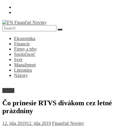
Skip
to
content
FN
Ekonomika
Finančné
Financie
Noviny
Firmy a trhy
Spoločnosť
Denník
Svet
o
Manažment
ekonomike
Literatúra
a
Názory
spoločnosti
RTVS
Čo prinesie RTVS divákom cez letné
prázdniny
12. júla 2019
12. júla 2019
Finančné Noviny