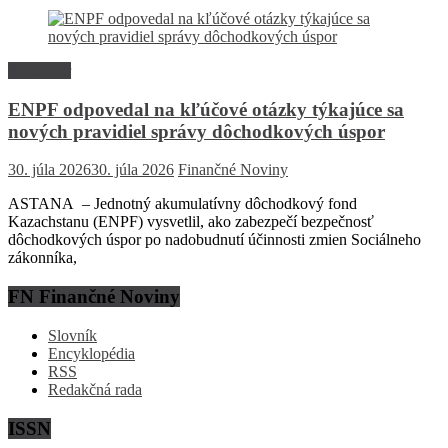
Rozhovor
ENPF odpovedal na kľúčové otázky týkajúce sa
nových pravidiel správy dôchodkových úspor
30. júla 2026
30. júla 2026
Finančné Noviny
ASTANA – Jednotný akumulatívny dôchodkový fond
Kazachstanu (ENPF) vysvetlil, ako zabezpečí bezpečnosť
dôchodkových úspor po nadobudnutí účinnosti zmien Sociálneho
zákonníka,
FN Finančné Noviny
Slovník
Encyklopédia
RSS
Redakčná rada
ISSN