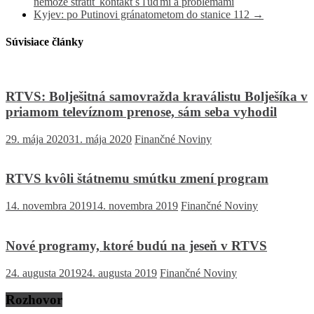
nemôže stratiť kontakt s ľuďmi a problémami
Kyjev: po Putinovi gránatometom do stanice 112
→
Súvisiace články
RTVS: Bolješitná samovražda kraválistu Bolješíka v
priamom televíznom prenose, sám seba vyhodil
29. mája 2020
31. mája 2020
Finančné Noviny
RTVS kvôli štátnemu smútku zmení program
14. novembra 2019
14. novembra 2019
Finančné Noviny
Nové programy, ktoré budú na jeseň v RTVS
24. augusta 2019
24. augusta 2019
Finančné Noviny
Rozhovor