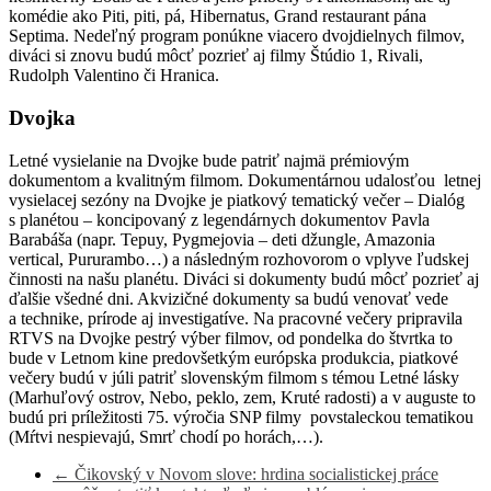
komédie ako Piti, piti, pá, Hibernatus, Grand restaurant pána
Septima. Nedeľný program ponúkne viacero dvojdielnych filmov,
diváci si znovu budú môcť pozrieť aj filmy Štúdio 1, Rivali,
Rudolph Valentino či Hranica.
Dvojka
Letné vysielanie na Dvojke bude patriť najmä prémiovým
dokumentom a kvalitným filmom. Dokumentárnou udalosťou letnej
vysielacej sezóny na Dvojke je piatkový tematický večer – Dialóg
s planétou – koncipovaný z legendárnych dokumentov Pavla
Barabáša (napr. Tepuy, Pygmejovia – deti džungle, Amazonia
vertical, Pururambo…) a následným rozhovorom o vplyve ľudskej
činnosti na našu planétu. Diváci si dokumenty budú môcť pozrieť aj
ďalšie všedné dni. Akvizičné dokumenty sa budú venovať vede
a technike, prírode aj investigatíve. Na pracovné večery pripravila
RTVS na Dvojke pestrý výber filmov, od pondelka do štvrtka to
bude v Letnom kine predovšetkým európska produkcia, piatkové
večery budú v júli patriť slovenským filmom s témou Letné lásky
(Marhuľový ostrov, Nebo, peklo, zem, Kruté radosti) a v auguste to
budú pri príležitosti 75. výročia SNP filmy povstaleckou tematikou
(Mŕtvi nespievajú, Smrť chodí po horách,…).
←
Čikovský v Novom slove: hrdina socialistickej práce