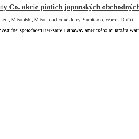
ity Co. akcie piatich japonských obchodný
beni
,
Mitsubishi
,
Mitsui
,
obchodné domy
,
Sumitomo
,
Warren Buffett
stičnej spoločnosti Berkshire Hathaway amerického miliardára Warren