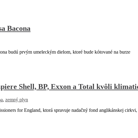
isa Bacona
acona budú prvým umeleckým dielom, ktoré bude kótované na burze
iere Shell, BP, Exxon a Total kvôli klimat
pa
,
zemný plyn
oners for England, ktorá spravuje nadačný fond anglikánskej cirkvi,