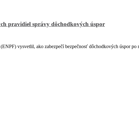
ch pravidiel správy dôchodkových úspor
PF) vysvetlil, ako zabezpečí bezpečnosť dôchodkových úspor po na