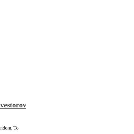
nvestorov
fondom. To