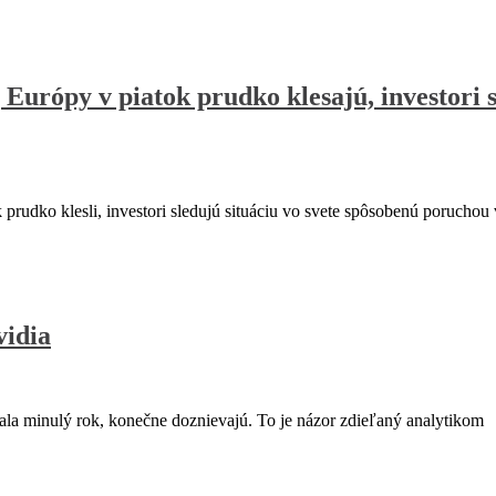
Európy v piatok prudko klesajú, investori s
rudko klesli, investori sledujú situáciu vo svete spôsobenú poruchou
vidia
ačala minulý rok, konečne doznievajú. To je názor zdieľaný analytikom