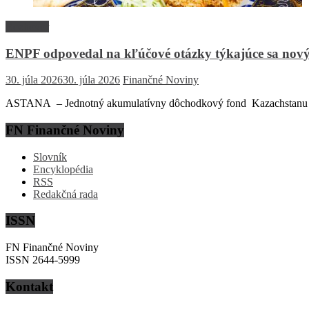
Rozhovor
ENPF odpovedal na kľúčové otázky týkajúce sa nový
30. júla 2026
30. júla 2026
Finančné Noviny
ASTANA – Jednotný akumulatívny dôchodkový fond Kazachstanu (EN
FN Finančné Noviny
Slovník
Encyklopédia
RSS
Redakčná rada
ISSN
FN Finančné Noviny
ISSN 2644-5999
Kontakt