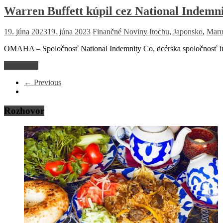
Warren Buffett kúpil cez National Indemn
19. júna 2023
19. júna 2023
Finančné Noviny
Itochu
,
Japonsko
,
Maru
OMAHA – Spoločnosť National Indemnity Co, dcérska spoločnosť inve
Read more
← Previous
Rozhovor