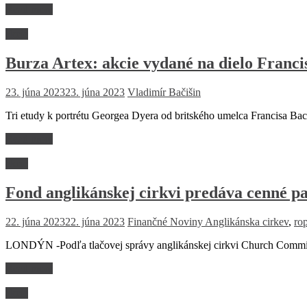
Read more
akcie
Burza Artex: akcie vydané na dielo Franc
23. júna 2023
23. júna 2023
Vladimír Bačišin
Tri etudy k portrétu Georgea Dyera od britského umelca Francisa B
Read more
akcie
Fond anglikánskej cirkvi predáva cenné pap
22. júna 2023
22. júna 2023
Finančné Noviny
Anglikánska cirkev
,
ro
LONDÝN -Podľa tlačovej správy anglikánskej cirkvi Church Commissi
Read more
akcie