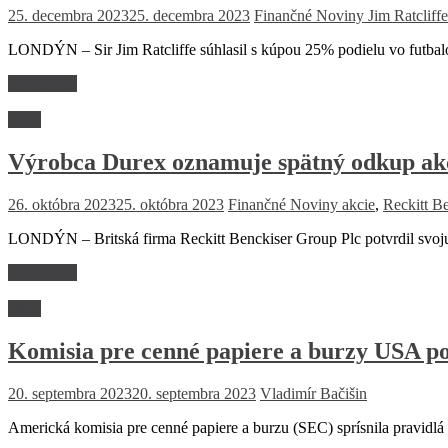
25. decembra 2023
25. decembra 2023
Finančné Noviny
Jim Ratcliffe
LONDÝN – Sir Jim Ratcliffe súhlasil s kúpou 25% podielu vo futbalo
Read more
akcie
Výrobca Durex oznamuje spätný odkup ak
26. októbra 2023
25. októbra 2023
Finančné Noviny
akcie
,
Reckitt B
LONDÝN – Britská firma Reckitt Benckiser Group Plc potvrdil svoju 
Read more
akcie
Komisia pre cenné papiere a burzy USA po
20. septembra 2023
20. septembra 2023
Vladimír Bačišin
Americká komisia pre cenné papiere a burzu (SEC) sprísnila pravidlá