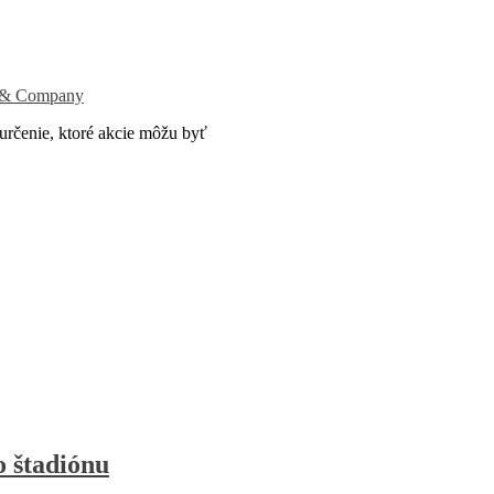
o & Company
určenie, ktoré akcie môžu byť
o štadiónu