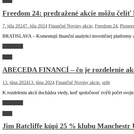
akcie
Freedom 24: predražené akcie môžu čeliť 
7. júla 2024
7. júla 2024
Finančné Noviny
akcie
,
Freedom 24
,
Pionee
BRATISLAVA – Komentujú finanční analytici investičnej platformy a
Read more
akcie
ABECEDA FINANCÍ – čo je rozdelenie akc
13. júna 2024
13. júna 2024
Finančné Noviny
akcie
,
split
K rozdeleniu akcií dochádza vtedy, keď spoločnosť zvýši počet svojich 
Read more
akcie
Jim Ratcliffe kúpi 25 % klubu Manchestr U