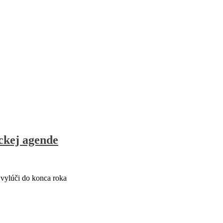
ickej agende
 vylúči do konca roka