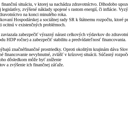
finančnú situáciu, v ktorej sa nachádza zdravotníctvo. Dlhodobo upozo
gislatívy, zvýšené náklady spojené s rastom energií, či inflácie. Vyzý
 zdravotníctvo na konci minulého roka.
okovaní Hospodárskej a sociálnej rady SR k štátnemu rozpočtu, ktoré p
sti ocitnú v existenčných problémoch.
aviazala zabezpečiť výrazný nárast celkových výdavkov do zdravotníc
odu HDP ročne) a zabezpečiť stabilitu a predvídateľnosť financovania.
ýbajú značnéfinančné prostriedky. Oproti okolitým krajinám dáva Slov
teľné financovanie nevyhnutné, zvlášť v krízovej situácii. Súčasný rozpo
 čoho dôsledkom môže byť zníženie
ntov a zvýšenie ich finančnej záťaže.