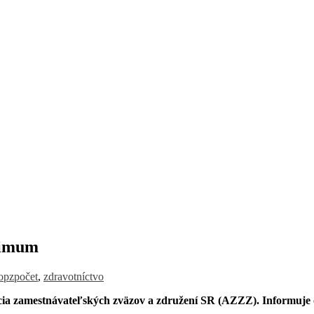
nimum
ropzpočet
,
zdravotníctvo
iácia zamestnávateľských zväzov a združení SR (AZZZ). Informuje