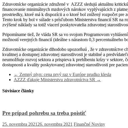
Zdravotnícke organizácie združené v AZZZ sledujú aktuálnu kritickú 
financovanie minimálnych mzdových nárokov vyplývajúcich z platnej le
prostriedky, ktoré má k dispozícii a o ktoré bol znížený rozpočet pre
Tento krok by bol v súlade s prísľubom Ministerstva financií SR na r
zvýšené náklady sa totiž viacerí poskytovatelia zdravotnej starostlivo
Pripomíname tiež, že vláda SR sa vo svojom Programovom vyhlásení z
možností verejných financií (ideálne s nárastom 0,3 percentuálneho b
Zdravotnícke organizácie dlhodobo upozorňuú , že v zdravotníctve ch
kvalitnej a dostupnej zdravotnej starostlivosti je stabilné a predvída
neumožňuje rozvoj sektora a prispieva k prehĺbeniu krízy v sektore,
dostupnosti a kvality poskytovanej zdravotnej starostlivosti pre pacie
←
Zemný plyn: cena prvý raz v Európe prudko klesla
AZZZ ďakuje Ministerstvu zdravotníctva SR
→
Súvisiace články
Pre prípad pohrebu sa treba poistiť
25. novembra 2021
26. novembra 2021
Finančné Noviny