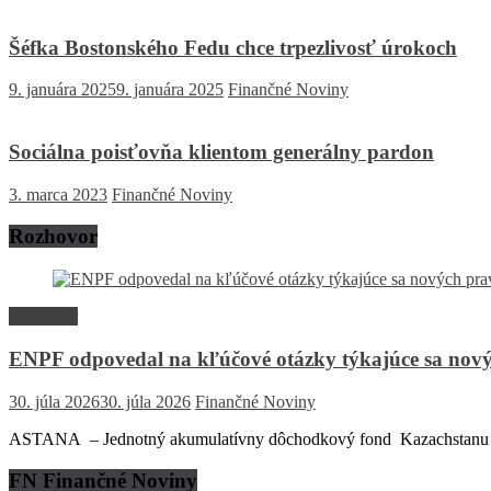
Šéfka Bostonského Fedu chce trpezlivosť úrokoch
9. januára 2025
9. januára 2025
Finančné Noviny
Sociálna poisťovňa klientom generálny pardon
3. marca 2023
Finančné Noviny
Rozhovor
Rozhovor
ENPF odpovedal na kľúčové otázky týkajúce sa nový
30. júla 2026
30. júla 2026
Finančné Noviny
ASTANA – Jednotný akumulatívny dôchodkový fond Kazachstanu (EN
FN Finančné Noviny