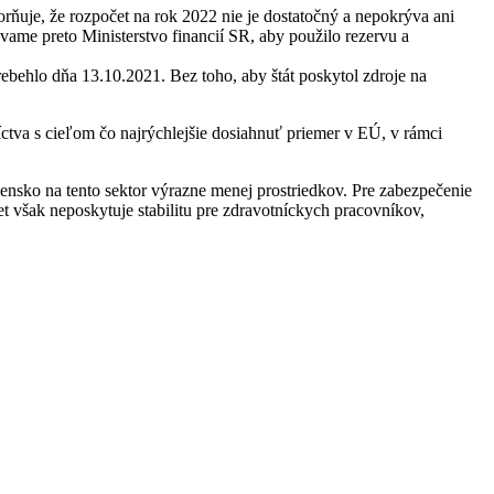
rňuje, že rozpočet na rok 2022 nie je dostatočný a nepokrýva ani
vame preto Ministerstvo financií SR, aby použilo rezervu a
rebehlo dňa 13.10.2021. Bez toho, aby štát poskytol zdroje na
tva s cieľom čo najrýchlejšie dosiahnuť priemer v EÚ, v rámci
ensko na tento sektor výrazne menej prostriedkov. Pre zabezpečenie
čet však neposkytuje stabilitu pre zdravotníckych pracovníkov,