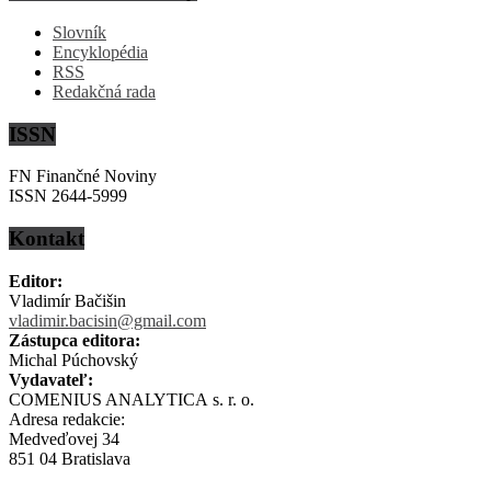
Slovník
Encyklopédia
RSS
Redakčná rada
ISSN
FN Finančné Noviny
ISSN 2644-5999
Kontakt
Editor:
Vladimír Bačišin
vladimir.bacisin@gmail.com
Zástupca editora:
Michal Púchovský
Vydavateľ:
COMENIUS ANALYTICA s. r. o.
Adresa redakcie:
Medveďovej 34
851 04 Bratislava