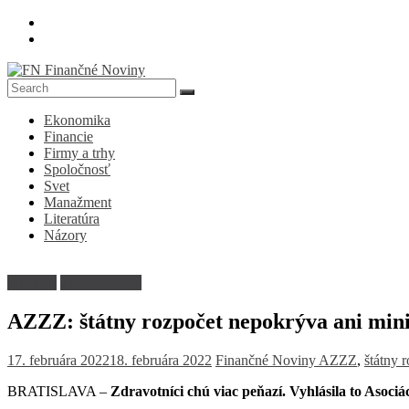
Skip
to
content
FN
Ekonomika
Finančné
Financie
Noviny
Firmy a trhy
Spoločnosť
Denník
Svet
o
Manažment
ekonomike
Literatúra
a
Názory
spoločnosti
Financie
Zdravotníctvo
AZZZ: štátny rozpočet nepokrýva ani mi
17. februára 2022
18. februára 2022
Finančné Noviny
AZZZ
,
štátny 
BRATISLAVA –
Zdravotníci chú viac peňazí. Vyhlásila to Asoc