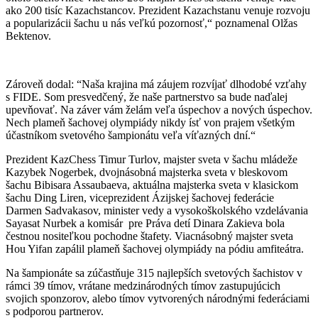
ako 200 tisíc Kazachstancov. Prezident Kazachstanu venuje rozvoju
a popularizácii šachu u nás veľkú pozornosť,“ poznamenal Olžas
Bektenov.
Zároveň dodal: “Naša krajina má záujem rozvíjať dlhodobé vzťahy
s FIDE. Som presvedčený, že naše partnerstvo sa bude naďalej
upevňovať. Na záver vám želám veľa úspechov a nových úspechov.
Nech plameň šachovej olympiády nikdy ísť von prajem všetkým
účastníkom svetového šampionátu veľa víťazných dní.“
Prezident KazChess Timur Turlov, majster sveta v šachu mládeže
Kazybek Nogerbek, dvojnásobná majsterka sveta v bleskovom
šachu Bibisara Assaubaeva, aktuálna majsterka sveta v klasickom
šachu Ding Liren, viceprezident Ázijskej šachovej federácie
Darmen Sadvakasov, minister vedy a vysokoškolského vzdelávania
Sayasat Nurbek a komisár pre Práva detí Dinara Zakieva bola
čestnou nositeľkou pochodne štafety. Viacnásobný majster sveta
Hou Yifan zapálil plameň šachovej olympiády na pódiu amfiteátra.
Na šampionáte sa zúčastňuje 315 najlepších svetových šachistov v
rámci 39 tímov, vrátane medzinárodných tímov zastupujúcich
svojich sponzorov, alebo tímov vytvorených národnými federáciami
s podporou partnerov.