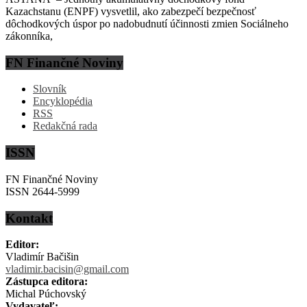
Kazachstanu (ENPF) vysvetlil, ako zabezpečí bezpečnosť
dôchodkových úspor po nadobudnutí účinnosti zmien Sociálneho
zákonníka,
FN Finančné Noviny
Slovník
Encyklopédia
RSS
Redakčná rada
ISSN
FN Finančné Noviny
ISSN 2644-5999
Kontakt
Editor:
Vladimír Bačišin
vladimir.bacisin@gmail.com
Zástupca editora:
Michal Púchovský
Vydavateľ: