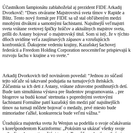
Účastníkom šampionátu zablahoželal aj prezident FIDE Arkadij
Dvorkovič: “Dnes otvárame Majstrovstvá sveta tímov v Rapide a
Blitz. Tento nový formát pre FIDE sa už stal obľúbeným medzi
mnohými divákmi a samotnými šachistami. Najsilnejší veľmajstri
sveta vrátane svetovej špičky hráčov a aktuálnych majstrov sveta,
prišli do Astany bojovať o majstrovský titul. Som si istý, že v týchto
dňoch uvidíme veľa zaujímavých zápasov a vzrušujúcich
konfrontácií. Ďakujeme vedeniu krajiny, Kazašskej šachovej
federácii a Freedom Holding Corporation neoceniteľne prispievajú k
rozvoju šachu v krajine a vo svete.“
Arkadij Dvorkovich tiež novinárom povedal: “Jednou zo súčastí
tejto súťaže sú takzvané podujatia na turnajových ihriskách.
Zúčastnia sa ich deti z Astany, vrátane zdravotne postihnutých detí.
Bude tam simultánna výstava pre študentov programovania. , pre
blogerov sa budú konať stretnutia s poprednými svetovými
šachistami Formálne patrí kazašský tím medzi päť najsilnejších
tímov na turnaji môžete bojovať o medaily, prvé miesto bude
mimoriadne ťažké, konkurencia bude veľmi vážna.“
Úradujúca majsterka sveta Ju Wenjun sa podelila o svoje očakávania
s korešpondentom Kazinformu: „Pokúsim sa ukázať všetky svoje