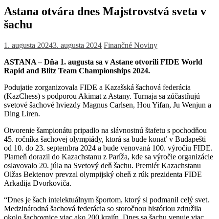
Astana otvára dnes Majstrovstvá sveta v
šachu
1. augusta 2024
3. augusta 2024
Finančné Noviny
ASTANA – Dňa 1. augusta sa v Astane otvorili FIDE World
Rapid and Blitz Team Championships 2024.
Podujatie zorganizovala FIDE a Kazašská šachová federácia
(KazChess) s podporou Akimat z Astany. Turnaja sa zúčastňujú
svetové šachové hviezdy Magnus Carlsen, Hou Yifan, Ju Wenjun a
Ding Liren.
Otvorenie šampionátu pripadlo na slávnostnú štafetu s pochodňou
45. ročníka šachovej olympiády, ktorá sa bude konať v Budapešti
od 10. do 23. septembra 2024 a bude venovaná 100. výročiu FIDE.
Plameň dorazil do Kazachstanu z Paríža, kde sa výročie organizácie
oslavovalo 20. júla na Svetový deň šachu. Premiér Kazachstanu
Olžas Bektenov prevzal olympijský oheň z rúk prezidenta FIDE
Arkadija Dvorkoviča.
“Dnes je šach intelektuálnym športom, ktorý si podmanil celý svet.
Medzinárodná šachová federácia so storočnou históriou združila
okolo šachovnice viac ako 200 krajín. Dnes sa šachu venuje viac