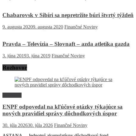
Chabarovsk v Sibíri sa nepretržite búri štvrtý týždeň
9. augusta 2020
9. augusta 2020
Finančné Noviny
Pravda – Televízia – Slovnaft – azda atletika gazda
3. júna 2019
3. júna 2019
Finančné Noviny
Rozhovor
Rozhovor
ENPF odpovedal na kľúčové otázky týkajúce sa
nových pravidiel správy dôchodkových úspor
30. júla 2026
30. júla 2026
Finančné Noviny
ASTANA – Jednotný akumulatívny dôchodkový fond