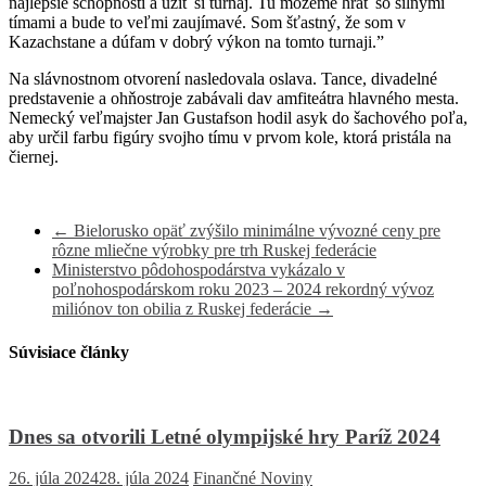
najlepšie schopnosti a užiť si turnaj. Tu môžeme hrať so silnými
tímami a bude to veľmi zaujímavé. Som šťastný, že som v
Kazachstane a dúfam v dobrý výkon na tomto turnaji.”
Na slávnostnom otvorení nasledovala oslava. Tance, divadelné
predstavenie a ohňostroje zabávali dav amfiteátra hlavného mesta.
Nemecký veľmajster Jan Gustafson hodil asyk do šachového poľa,
aby určil farbu figúry svojho tímu v prvom kole, ktorá pristála na
čiernej.
←
Bielorusko opäť zvýšilo minimálne vývozné ceny pre
rôzne mliečne výrobky pre trh Ruskej federácie
Ministerstvo pôdohospodárstva vykázalo v
poľnohospodárskom roku 2023 – 2024 rekordný vývoz
miliónov ton obilia z Ruskej federácie
→
Súvisiace články
Dnes sa otvorili Letné olympijské hry Paríž 2024
26. júla 2024
28. júla 2024
Finančné Noviny