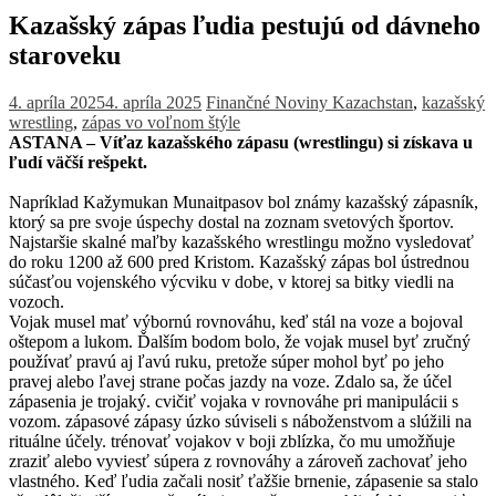
Kazašský zápas ľudia pestujú od dávneho
staroveku
4. apríla 2025
4. apríla 2025
Finančné Noviny
Kazachstan
,
kazašský
wrestling
,
zápas vo voľnom štýle
ASTANA – Víťaz kazašského zápasu (wrestlingu) si získava u
ľudí väčší rešpekt.
Napríklad Kažymukan Munaitpasov bol známy kazašský zápasník,
ktorý sa pre svoje úspechy dostal na zoznam svetových športov.
Najstaršie skalné maľby kazašského wrestlingu možno vysledovať
do roku 1200 až 600 pred Kristom.
Kazašský zápas bol ústrednou
súčasťou vojenského výcviku v dobe, v ktorej sa bitky viedli na
vozoch.
Vojak musel mať výbornú rovnováhu, keď stál na voze a bojoval
oštepom a lukom.
Ďalším bodom bolo, že vojak musel byť zručný
používať pravú aj ľavú ruku, pretože súper mohol byť po jeho
pravej alebo ľavej strane počas jazdy na voze.
Zdalo sa, že účel
zápasenia je trojaký.
cvičiť vojaka v rovnováhe pri manipulácii s
vozom.
zápasové zápasy úzko súviseli s náboženstvom a slúžili na
rituálne účely.
trénovať vojakov v boji zblízka, čo mu umožňuje
zraziť alebo vyviesť súpera z rovnováhy a zároveň zachovať jeho
vlastného.
Keď ľudia začali nosiť ťažšie brnenie, zápasenie sa stalo