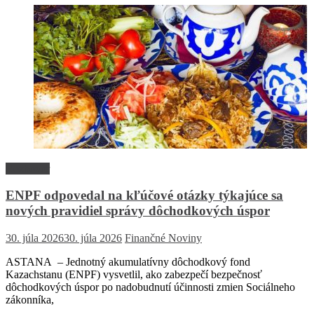
Rozhovor
ENPF odpovedal na kľúčové otázky týkajúce sa
nových pravidiel správy dôchodkových úspor
30. júla 2026
30. júla 2026
Finančné Noviny
ASTANA – Jednotný akumulatívny dôchodkový fond
Kazachstanu (ENPF) vysvetlil, ako zabezpečí bezpečnosť
dôchodkových úspor po nadobudnutí účinnosti zmien Sociálneho
zákonníka,