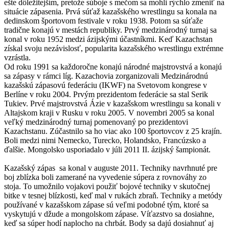
ešte dôležitejším, pretože súboje s mečom sa mohli rýchlo zmeniť na
situácie zápasenia.
Prvá súťaž kazašského wrestlingu sa konala na
dedinskom športovom festivale v roku 1938. Potom sa súťaže
tradične konajú v mestách republiky.
Prvý medzinárodný turnaj sa
konal v roku 1952 medzi ázijskými účastníkmi.
Keď Kazachstan
získal svoju nezávislosť, popularita kazašského wrestlingu extrémne
vzrástla.
Od roku 1991 sa každoročne konajú národné majstrovstvá a konajú
sa zápasy v rámci líg.
Kazachovia zorganizovali Medzinárodnú
kazašskú zápasovú federáciu (IKWF) na Svetovom kongrese v
Berlíne v roku 2004. Prvým prezidentom federácie sa stal Serik
Tukiev.
Prvé majstrovstvá Ázie v kazašskom wrestlingu sa konali v
Altajskom kraji v Rusku v roku 2005. V novembri 2005 sa konal
veľký medzinárodný turnaj pomenovaný po prezidentovi
Kazachstanu. Zúčastnilo sa ho viac ako 100 športovcov z 25 krajín.
Boli medzi nimi Nemecko, Turecko, Holandsko, Francúzsko a
ďalšie.
Mongolsko usporiadalo v júli 2011 II. ázijský šampionát.
Kazašský zápas sa konal v auguste 2011.
Techniky navrhnuté pre
boj zblízka boli zamerané na vyvedenie súpera z rovnováhy zo
stoja.
To umožnilo vojakovi použiť bojové techniky v skutočnej
bitke v tesnej blízkosti, keď mal v rukách zbraň.
Techniky a metódy
používané v kazašskom zápase sú veľmi podobné tým, ktoré sa
vyskytujú v džude a mongolskom zápase.
Víťazstvo sa dosiahne,
keď sa súper hodí naplocho na chrbát.
Body sa dajú dosiahnuť aj