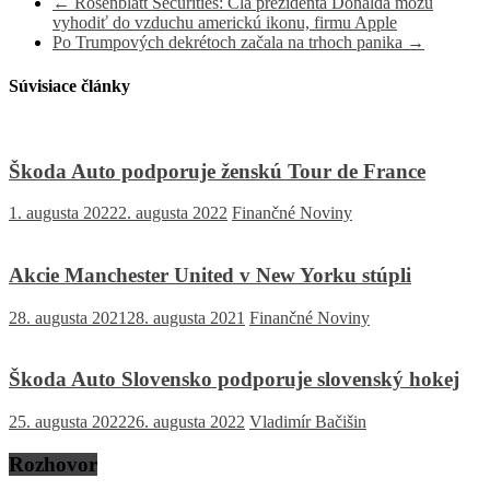
←
Rosenblatt Securities: Clá prezidenta Donalda môžu
vyhodiť do vzduchu americkú ikonu, firmu Apple
Po Trumpových dekrétoch začala na trhoch panika
→
Súvisiace články
Škoda Auto podporuje ženskú Tour de France
1. augusta 2022
2. augusta 2022
Finančné Noviny
Akcie Manchester United v New Yorku stúpli
28. augusta 2021
28. augusta 2021
Finančné Noviny
Škoda Auto Slovensko podporuje slovenský hokej
25. augusta 2022
26. augusta 2022
Vladimír Bačišin
Rozhovor