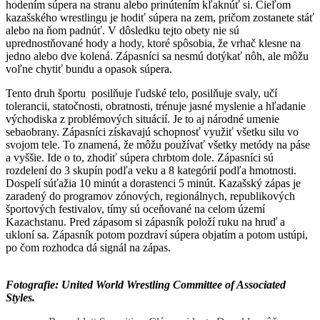
hodením súpera na stranu alebo prinútením kľaknúť si.
Cieľom
kazašského wrestlingu je hodiť súpera na zem, pričom zostanete stáť
alebo na ňom padnúť.
V dôsledku tejto obety nie sú
uprednostňované hody a hody, ktoré spôsobia, že vrhač klesne na
jedno alebo dve kolená.
Zápasníci sa nesmú dotýkať nôh, ale môžu
voľne chytiť bundu a opasok súpera.
Tento druh športu posilňuje ľudské telo, posilňuje svaly, učí
tolerancii, statočnosti, obratnosti, trénuje jasné myslenie a hľadanie
východiska z problémových situácií.
Je to aj národné umenie
sebaobrany.
Zápasníci získavajú schopnosť využiť všetku silu vo
svojom tele.
To znamená, že môžu používať všetky metódy na páse
a vyššie.
Ide o to, zhodiť súpera chrbtom dole.
Zápasníci sú
rozdelení do 3 skupín podľa veku a 8 kategórií podľa hmotnosti.
Dospelí súťažia 10 minút a dorastenci 5 minút.
Kazašský zápas je
zaradený do programov zónových, regionálnych, republikových
športových festivalov, tímy sú oceňované na celom území
Kazachstanu.
Pred zápasom si zápasník položí ruku na hruď a
ukloní sa.
Zápasník potom pozdraví súpera objatím a potom ustúpi,
po čom rozhodca dá signál na zápas.
Fotografie:
United World Wrestling Committee of Associated
Styles
.