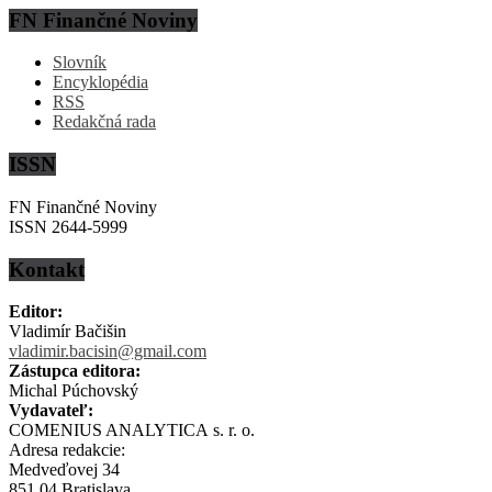
FN Finančné Noviny
Slovník
Encyklopédia
RSS
Redakčná rada
ISSN
FN Finančné Noviny
ISSN 2644-5999
Kontakt
Editor:
Vladimír Bačišin
vladimir.bacisin@gmail.com
Zástupca editora:
Michal Púchovský
Vydavateľ:
COMENIUS ANALYTICA s. r. o.
Adresa redakcie:
Medveďovej 34
851 04 Bratislava