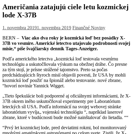
Američania zatajujú ciele letu kozmickej
lode X-37B
1. novembra 2019
1. novembra 2019
Finančné Noviny
BERN –
Viac ako dva roky je kozmická loď bez posádky X-
37B vo vesmíre. Americké letectvo utajovalo podrobnosti svojej
misie,“ píše švajčiarsky denník Tages-Anzeiger.
Podľa amerického letectva „kozmická loď testovala vesmírnu
technológiu a uskutočňovala výskum na obežnej dráhe. Čo presne
za tým stojí, je prísne strážené tajomstvo. Preto sa počas
predchádzajúcich štyroch misií objavili povesti, že USA by mohli
kozmickú loď použiť na špionáž alebo testovanie. nové zbrane,
“hovorí novinár Yannick Wigget.
„Tieto špekulácie boli podporené aj oficiálnymi informáciami, že X-
37B okrem iného uskutočňoval experimenty pre Laboratórium
leteckých síl USA. Podľa informácií na svojej webovej stránke
laboratórium vyvíja„ vojenskú technológiu “, napríklad laserové
zbrane, ktoré v budúcnosti bude možné nainštalovať do lietadla. ““
“Prvý let kozmickej lode, pred deviatimi rokmi, bol monitorovaný
mnohými amatérskymi astronómami po celom svete. Zistili, že X-