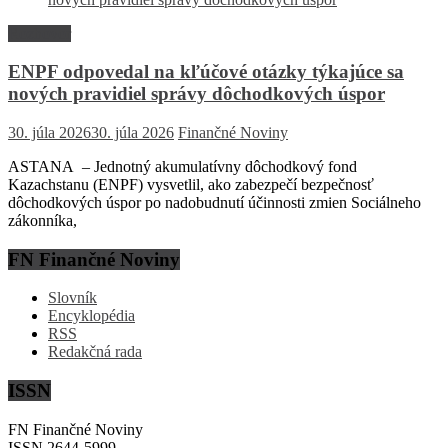
Rozhovor
ENPF odpovedal na kľúčové otázky týkajúce sa
nových pravidiel správy dôchodkových úspor
30. júla 2026
30. júla 2026
Finančné Noviny
ASTANA – Jednotný akumulatívny dôchodkový fond
Kazachstanu (ENPF) vysvetlil, ako zabezpečí bezpečnosť
dôchodkových úspor po nadobudnutí účinnosti zmien Sociálneho
zákonníka,
FN Finančné Noviny
Slovník
Encyklopédia
RSS
Redakčná rada
ISSN
FN Finančné Noviny
ISSN 2644-5999