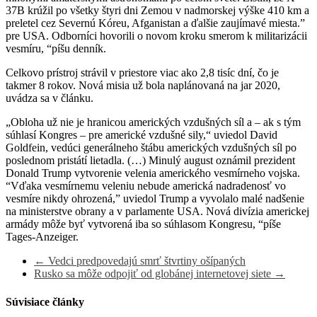
37B krúžil po všetky štyri dni Zemou v nadmorskej výške 410 km a
preletel cez Severnú Kóreu, Afganistan a ďalšie zaujímavé miesta.”
pre USA. Odborníci hovorili o novom kroku smerom k militarizácii
vesmíru, “píšu denník.
Celkovo prístroj strávil v priestore viac ako 2,8 tisíc dní, čo je
takmer 8 rokov. Nová misia už bola naplánovaná na jar 2020,
uvádza sa v článku.
„Obloha už nie je hranicou amerických vzdušných síl a – ak s tým
súhlasí Kongres – pre americké vzdušné sily,“ uviedol David
Goldfein, vedúci generálneho štábu amerických vzdušných síl po
poslednom pristátí lietadla. (…) Minulý august oznámil prezident
Donald Trump vytvorenie velenia amerického vesmírneho vojska.
“Vďaka vesmírnemu veleniu nebude americká nadradenosť vo
vesmíre nikdy ohrozená,” uviedol Trump a vyvolalo malé nadšenie
na ministerstve obrany a v parlamente USA. Nová divízia americkej
armády môže byť vytvorená iba so súhlasom Kongresu, “píše
Tages-Anzeiger.
←
Vedci predpovedajú smrť štvrtiny ošípaných
Rusko sa môže odpojiť od globánej internetovej siete
→
Súvisiace články