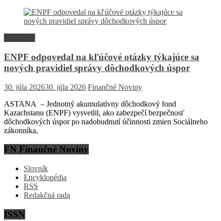
Rozhovor
ENPF odpovedal na kľúčové otázky týkajúce sa
nových pravidiel správy dôchodkových úspor
30. júla 2026
30. júla 2026
Finančné Noviny
ASTANA – Jednotný akumulatívny dôchodkový fond
Kazachstanu (ENPF) vysvetlil, ako zabezpečí bezpečnosť
dôchodkových úspor po nadobudnutí účinnosti zmien Sociálneho
zákonníka,
FN Finančné Noviny
Slovník
Encyklopédia
RSS
Redakčná rada
ISSN