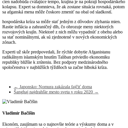
cien nadobúda cválajúce tempo, krajina je na pokraji hospodárskeho
kolapsu. Expert sa domnieva, že ak zostane situácia rovnaká, potom
sa afganská mena môže čoskoro zmeniť na obal od sladkostí.
hospodárska kríza sa môže stať jedným z dôvodov zlyhania mien.
Rastie inflácia a zahraničný dlh, čo ohrozuje meny niektorých
rozvojových krajín. Niektoré z nich môžu vypadnúť z obehu alebo
sa stať nominálnymi, ak sú zjednotené v nových ekonomických
zónach.
Experti už skôr predpovedali, že rýchle dobytie Afganistanu
radikálnym islamským hnutím Taliban priviedlo ekonomiku
republiky bližšie k zrúteniu. Bez podpory medzinárodného
spoločenstva v najbližších týždňoch sa začne hlboká kríza.
←
Japonsko: Nomura zakázala fajčiť doma
Šanghaj najdrahšie mesto sveta v roku 2020
→
Vladimír Bačišin
Ekonóm, zaujímam sa o najnovšie teórie a výskumy doma a v