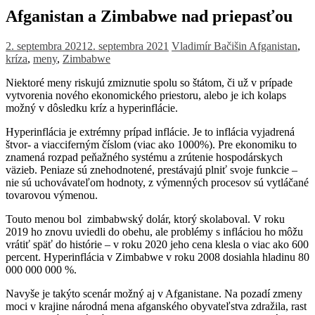
Afganistan a Zimbabwe nad priepasťou
2. septembra 2021
2. septembra 2021
Vladimír Bačišin
Afganistan
,
kríza
,
meny
,
Zimbabwe
Niektoré meny riskujú zmiznutie spolu so štátom, či už v prípade
vytvorenia nového ekonomického priestoru, alebo je ich kolaps
možný v dôsledku kríz a hyperinflácie.
Hyperinflácia je extrémny prípad inflácie. Je to inflácia vyjadrená
štvor- a viacciferným číslom (viac ako 1000%). Pre ekonomiku to
znamená rozpad peňažného systému a zrútenie hospodárskych
väzieb. Peniaze sú znehodnotené, prestávajú plniť svoje funkcie –
nie sú uchovávateľom hodnoty, z výmenných procesov sú vytláčané
tovarovou výmenou.
Touto menou bol zimbabwský dolár, ktorý skolaboval. V roku
2019 ho znovu uviedli do obehu, ale problémy s infláciou ho môžu
vrátiť späť do histórie – v roku 2020 jeho cena klesla o viac ako 600
percent. Hyperinflácia v Zimbabwe v roku 2008 dosiahla hladinu 80
000 000 000 %.
Navyše je takýto scenár možný aj v Afganistane. Na pozadí zmeny
moci v krajine národná mena afganského obyvateľstva zdražila, rast