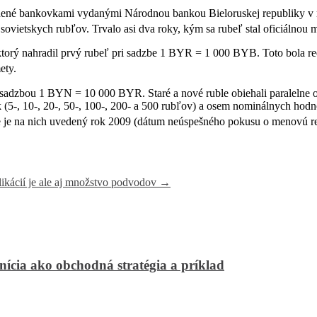
radené bankovkami vydanými Národnou bankou Bieloruskej republiky v
 sovietskych rubľov. Trvalo asi dva roky, kým sa rubeľ stal oficiálnou 
ktorý nahradil prvý rubeľ pri sadzbe 1 BYR = 1 000 BYB. Toto bola re
ety.
 sadzbou 1 BYN = 10 000 BYR. Staré a nové ruble obiehali paralelne od
 10-, 20-, 50-, 100-, 200- a 500 rubľov) a osem nominálnych hodnôt mi
je na nich uvedený rok 2009 (dátum neúspešného pokusu o menovú re
ikácií je ale aj množstvo podvodov
→
ia ako obchodná stratégia a príklad