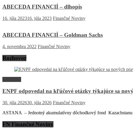
ABECEDA FINANCIÍ – dlhopis
16. júla 2023
16. júla 2023
Finančné Noviny
ABECEDA FINANCIÍ – Goldman Sachs
4. novembra 2022
Finančné Noviny
Rozhovor
Rozhovor
ENPF odpovedal na kľúčové otázky týkajúce sa nový
30. júla 2026
30. júla 2026
Finančné Noviny
ASTANA – Jednotný akumulatívny dôchodkový fond Kazachstanu (EN
FN Finančné Noviny