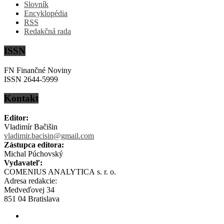
Slovník
Encyklopédia
RSS
Redakčná rada
ISSN
FN Finančné Noviny
ISSN 2644-5999
Kontakt
Editor:
Vladimír Bačišin
vladimir.bacisin@gmail.com
Zástupca editora:
Michal Púchovský
Vydavateľ:
COMENIUS ANALYTICA s. r. o.
Adresa redakcie:
Medveďovej 34
851 04 Bratislava