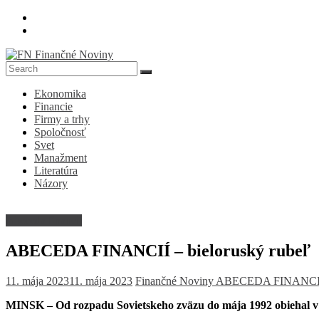
Skip
to
content
FN
Ekonomika
Finančné
Financie
Noviny
Firmy a trhy
Spoločnosť
Denník
Svet
o
Manažment
ekonomike
Literatúra
a
Názory
spoločnosti
Abeceda financií
ABECEDA FINANCIÍ – bieloruský rubeľ
11. mája 2023
11. mája 2023
Finančné Noviny
ABECEDA FINANCI
MINSK – Od rozpadu Sovietskeho zväzu do mája 1992 obiehal v 