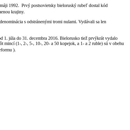
 máji 1992.
Prvý postsovietsky bieloruský rubeľ dostal kód
menou krajiny.
denominácia s odstránenými tromi nulami. Vydávali sa len
 1. júla do 31. decembra 2016. Bielorusko tiež prvýkrát vydalo
ncí (1-, 2-, 5-, 10-, 20- a 50 kopejok, a 1- a 2 ruble) sú v obehu
formu ).