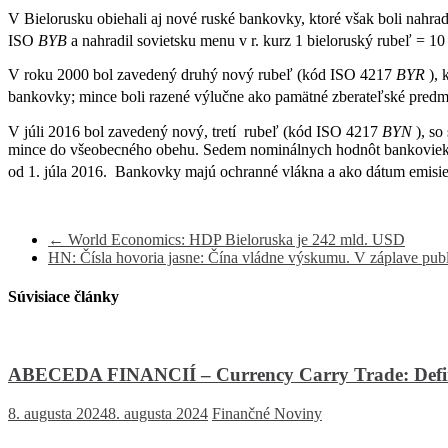
V Bielorusku obiehali aj nové ruské bankovky, ktoré však boli nah
ISO
BYB
a nahradil sovietsku menu v r. kurz 1 bieloruský rubeľ = 10
V roku 2000 bol zavedený druhý nový rubeľ (kód ISO 4217
BYR
), 
bankovky; mince boli razené výlučne ako pamätné zberateľské predm
V júli 2016 bol zavedený nový, tretí rubeľ (kód ISO 4217
BYN
), so
mince do všeobecného obehu. Sedem nominálnych hodnôt bankoviek (5-,
od 1. júla 2016.
Bankovky majú ochranné vlákna a ako dátum emisie 
←
World Economics: HDP Bieloruska je 242 mld. USD
HN: Čísla hovoria jasne: Čína vládne výskumu. V záplave publ
Súvisiace články
ABECEDA FINANCIÍ – Currency Carry Trade: Definíc
8. augusta 2024
8. augusta 2024
Finančné Noviny