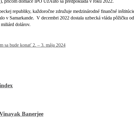
SOE), pričom domáce IPO UzAuto sa predpokladá v roku 2022.
eckej republiky, každoročne združuje medzinárodné finančné inštitúcie
nalo v Samarkande.
V decembri 2022 dostala uzbecká vláda pôžičku od
iliárd dolárov.
um sa bude konať 2. – 3. mája 2024
ndex
nayak Banerjee