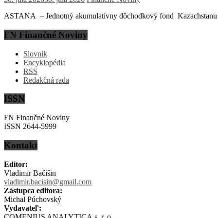
ASTANA – Jednotný akumulatívny dôchodkový fond Kazachstanu (EN
FN Finančné Noviny
Slovník
Encyklopédia
RSS
Redakčná rada
ISSN
FN Finančné Noviny
ISSN 2644-5999
Kontakt
Editor:
Vladimír Bačišin
vladimir.bacisin@gmail.com
Zástupca editora:
Michal Púchovský
Vydavateľ:
COMENIUS ANALYTICA s. r. o.