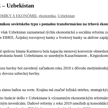
Uzbekistan
MIKY A EKONÓMIE
,
ekonomika
,
Uzbekistan
mikou sovietskeho typu s pomalou transformáciou na trhovú eko
 však Uzbekistan zaznamenal rýchlu ekonomickú a sociálnu reformu z
ne EBRD, Ázijskej rozvojovej banky a Svetovej banky sa aktívne zapá
Pod správou Islama Karimova bola kapacita menovej konverzie obmedzená
tvárania hraníc Uzbekistanu so susedným Kazachstanom , Kirgizskom 
zu bavlny bol zavedený začiatkom roku 2010 z dôvodu medzinárodnýc
zy dovozu
uzbeckej bavlny.
latou baňou na svete. Krajina má značné ložiská striebra, strategickýc
eho funkcie došlo v Uzbekistane k významným ekonomickým reformám. 
čným investíciám.
Daňové reformy z roku 2019 umožnili aj konsolidáci