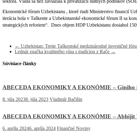
sektora.
Vláda sa tiež zaviazala k privatizácii štátnych podnikov (
Ekonomické fórum Uzbekistanu , ktoré riadi Ministerstvo financií Uzb
iterácia bola v Taškente a Uzbekistanské ekonomické fórum II sa ko
strategických reforiem“.
Dnes objem HDP Uzbekistanu dosiahol 150 m
←
Uzbekistan: Tretie Taškentské medzinárodné investičné fór
Lednár značka kvalitného vína s tradíciou z Rače
→
Súvisiace články
ABECEDA EKONOMIKY A EKONÓMIE – Giniho i
8. júla 2023
8. júla 2023
Vladimír Bačišin
ABECEDA EKONOMIKY A EKONÓMIE – Abhijit Vi
6. apríla 2024
6. apríla 2024
Finančné Noviny