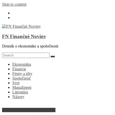
Skip to content
FN Finančné Noviny
Denník o ekonomike a spoločnosti
Ekonomika
Financie
Firmy a trhy
Spoločnosť
Svet
Manažment
Literatúra
Názory
Abeceda ekonomiky a ekonómie