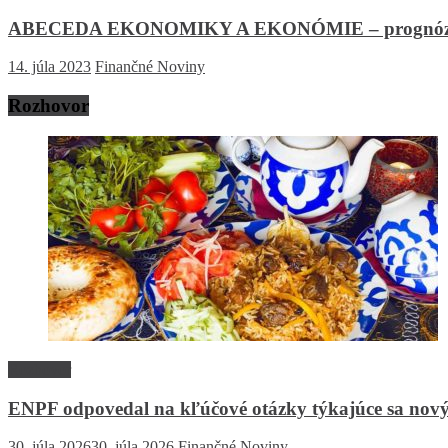
ABECEDA EKONOMIKY A EKONÓMIE – prognó
14. júla 2023
Finančné Noviny
Rozhovor
Rozhovor
ENPF odpovedal na kľúčové otázky týkajúce sa nový
30. júla 2026
30. júla 2026
Finančné Noviny