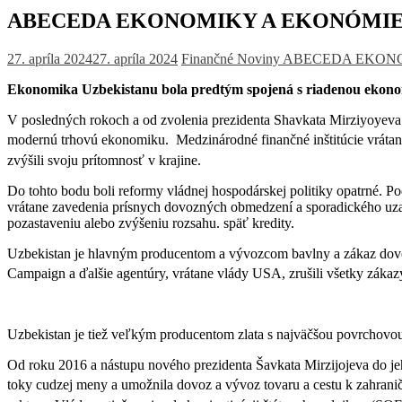
ABECEDA EKONOMIKY A EKONÓMIE – 
27. apríla 2024
27. apríla 2024
Finančné Noviny
ABECEDA EKONO
Ekonomika Uzbekistanu bola predtým spojená s riadenou ekono
V posledných rokoch a od zvolenia prezidenta Shavkata Mirziyoyeva
modernú trhovú ekonomiku.
Medzinárodné finančné inštitúcie vráta
zvýšili svoju prítomnosť v krajine.
Do tohto bodu boli reformy vládnej hospodárskej politiky opatrné. 
vrátane zavedenia prísnych dovozných obmedzení a sporadického uza
pozastaveniu alebo zvýšeniu rozsahu. späť kredity.
Uzbekistan je hlavným producentom a vývozcom bavlny a zákaz dovo
Campaign a ďalšie agentúry, vrátane vlády USA, zrušili všetky záka
Uzbekistan je tiež veľkým producentom zlata s najväčšou povrchovou z
Od roku 2016 a nástupu nového prezidenta Šavkata Mirzijojeva do j
toky cudzej meny a umožnila dovoz a vývoz tovaru a cestu k zahrani