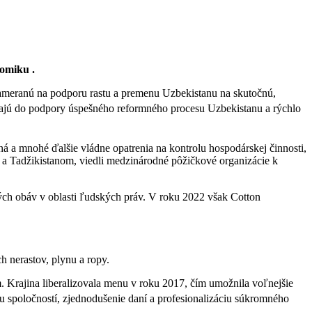
nomiku .
ameranú na podporu rastu a premenu Uzbekistanu na skutočnú,
jajú do podpory úspešného reformného procesu Uzbekistanu a rýchlo
 a mnohé ďalšie vládne opatrenia na kontrolu hospodárskej činnosti,
a Tadžikistanom, viedli medzinárodné pôžičkové organizácie k
h obáv v oblasti ľudských práv. V roku 2022 však Cotton
h nerastov, plynu a ropy.
Krajina liberalizovala menu v roku 2017, čím umožnila voľnejšie
u spoločností, zjednodušenie daní a profesionalizáciu súkromného