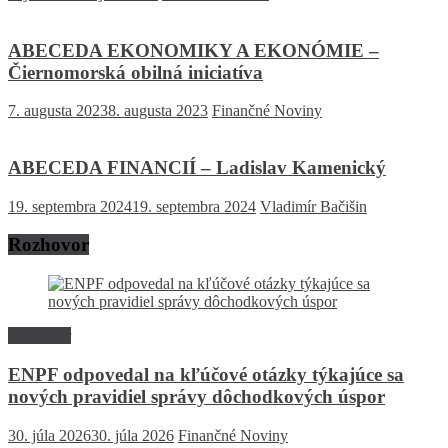
ABECEDA EKONOMIKY A EKONÓMIE –
Čiernomorská obilná iniciatíva
7. augusta 2023
8. augusta 2023
Finančné Noviny
ABECEDA FINANCIÍ – Ladislav Kamenický
19. septembra 2024
19. septembra 2024
Vladimír Bačišin
Rozhovor
Rozhovor
ENPF odpovedal na kľúčové otázky týkajúce sa
nových pravidiel správy dôchodkových úspor
30. júla 2026
30. júla 2026
Finančné Noviny