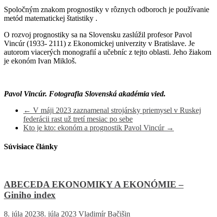
Spoločným znakom prognostiky v rôznych odboroch je používanie
metód
matematickej štatistiky
.
O rozvoj prognostiky sa na Slovensku zaslúžil profesor Pavol
Vincúr (1933- 2111) z Ekonomickej univerzity v Bratislave. Je
autorom viacerých monografií a učebníc z tejto oblasti. Jeho žiakom
je ekonóm Ivan Mikloš.
Pavol Vincúr. Fotografia Slovenská akadémia vied.
←
V máji 2023 zaznamenal strojársky priemysel v Ruskej
federácii rast už tretí mesiac po sebe
Kto je kto: ekonóm a prognostik Pavol Vincúr
→
Súvisiace články
ABECEDA EKONOMIKY A EKONÓMIE –
Giniho index
8. júla 2023
8. júla 2023
Vladimír Bačišin