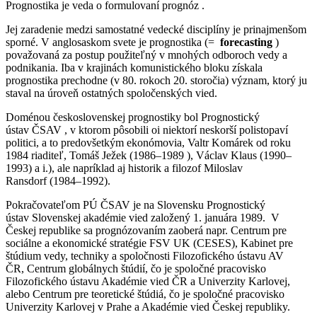
Prognostika je veda o formulovaní prognóz .
Jej zaradenie medzi samostatné vedecké disciplíny je prinajmenšom
sporné. V anglosaskom svete je prognostika (=
forecasting
)
považovaná za postup použiteľný v mnohých odboroch vedy a
podnikania. Iba v krajinách komunistického bloku získala
prognostika prechodne (v 80. rokoch 20. storočia) význam, ktorý ju
staval na úroveň ostatných spoločenských vied.
Doménou československej prognostiky bol
Prognostický
ústav ČSAV
, v ktorom pôsobili oi niektorí neskorší polistopaví
politici, a to predovšetkým ekonómovia,
Valtr Komárek
od roku
1984 riaditeľ,
Tomáš Ježek
(1986–1989 ), Václav
Klaus
(1990–
1993) a i.), ale napríklad aj historik a filozof Miloslav
Ransdorf (1984–1992).
Pokračovateľom PÚ ČSAV je na Slovensku Prognostický
ústav
Slovenskej akadémie vied
založený 1. januára
1989. V
Českej republike sa prognózovaním zaoberá napr.
Centrum pre
sociálne a ekonomické stratégie
FSV UK (CESES),
Kabinet pre
štúdium vedy, techniky a spoločnosti
Filozofického ústavu AV
ČR,
Centrum globálnych štúdií, čo je
spoločné pracovisko
Filozofického ústavu Akadémie vied ČR a Univerzity Karlovej,
alebo
Centrum pre teoretické štúdiá, čo je
spoločné pracovisko
Univerzity Karlovej v Prahe a Akadémie vied Českej republiky.