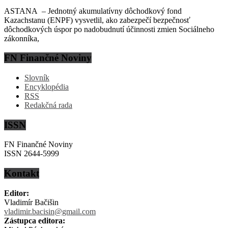
ASTANA – Jednotný akumulatívny dôchodkový fond
Kazachstanu (ENPF) vysvetlil, ako zabezpečí bezpečnosť
dôchodkových úspor po nadobudnutí účinnosti zmien Sociálneho
zákonníka,
FN Finančné Noviny
Slovník
Encyklopédia
RSS
Redakčná rada
ISSN
FN Finančné Noviny
ISSN 2644-5999
Kontakt
Editor:
Vladimír Bačišin
vladimir.bacisin@gmail.com
Zástupca editora: