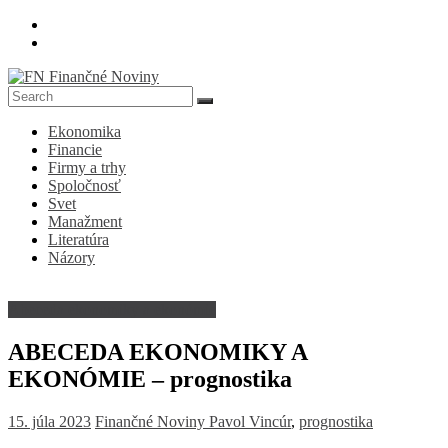
Skip
to
content
FN
Ekonomika
Finančné
Financie
Noviny
Firmy a trhy
Spoločnosť
Denník
Svet
o
Manažment
ekonomike
Literatúra
a
Názory
spoločnosti
Abeceda ekonomiky a ekonómie
ABECEDA EKONOMIKY A
EKONÓMIE – prognostika
15. júla 2023
Finančné Noviny
Pavol Vincúr
,
prognostika