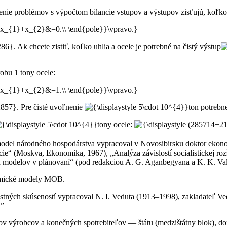
šenie problémov s výpočtom bilancie vstupov a výstupov zisťujú, koľko
. Ak chcete zistiť, koľko uhlia a ocele je potrebné na čistý výstup
obu 1 tony ocele:
. Pre čisté uvoľnenie
ton potrebn
tony ocele:
odel národného hospodárstva vypracoval v Novosibirsku doktor ekono
ie“ (Moskva, Ekonomika, 1967), „Analýza závislostí socialistickej roz
h modelov v plánovaní“ (pod redakciou A. G. Aganbegyana a K. K. Va
ynamické modely MOB.
tných skúseností vypracoval N. I. Veduta (1913–1998), zakladateľ Ved
a”
ov výrobcov a konečných spotrebiteľov — štátu (medzištátny blok), d