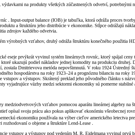
, výdavkami na produkty všetkých zúčastnených odvetví, potrebnými n
íc . Input-output balance (IOB) je tabuľka, ktorá odráža proces tvor
roduktu a štruktúru jeho distribúcie v ekonomike. Stĺpce odrážajú ná
tia zdrojov každého odvetvia.
ém výrobných vzťahov, druhý odráža štruktúru konečného použitia HDP 
eseje prvýkrát vyvinul systém lineárnych rovníc, ktorý spájal ceny t
ty, ktoré ukazujú podiel nákladov jednej komodity na produkciu druhej. 
í, zostala Dmitrievova metóda nepovšimnutá. V roku 1924 Ústredný šta
rodného hospodárstva na roky 1923–24 a prognóznu bilanciu na roky 1924
ie vstupov a výstupov. Skrátený preklad jeho pôvodného článku s náz
cienty vyjadrujúce väzby medzi sektormi ekonomiky sú pomerne stabilné a
lýzy medziodvetvových vzťahov pomocou aparátu lineárnej algebry na
ntief opísal svoju prácu ako pokus aplikovať ekonómiu všeobecnej r
nemeckú ekonomiku používala na výber cieľov amerického letectva pre
ri rozhodovaní o objeme a štruktúre Lend-Lease .
ncie vstupov a výstupov pod vedením M. R. Eidelmana vyvinul prvú bil