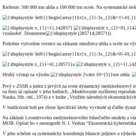
Riešenie: 500 000 ton uhlia a 100 000 ton ocele. Na systematické rie
vynásobiť. Dostaneme
.
Podobne vytvoríme rovnice na získanie množstva uhlia a ocele na výr
a
Hrubý výstup na výrobu
ton uhlia
Prvý v ZSSR a jeden z prvých na svete dynamický medzisektorový m
na ňom sú opísané v jeho knihách: „Modelovanie rozšírenej reprodukc
Nauka, Sib. otd., 1974) a v knihe „Využitie národných ekonomickýc
V budúcnosti boli pre rôzne špecifické úlohy vyvinuté aj ďalšie d
Na základe Leontievovho medzisektorového bilančného modelu a vlas
MOB. Opísal ho v monografii N. I. Veduta “Ekonomická kybernetik
V jeho schéme sa systematicky koordinujú bilancie príjmov a výdavk