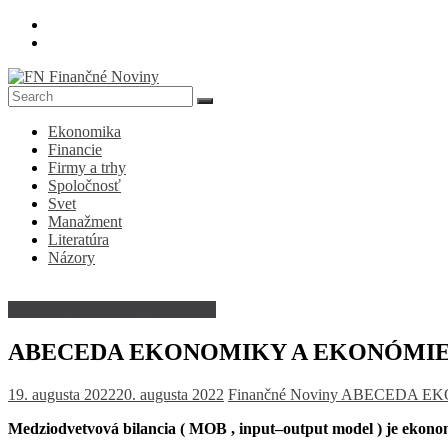
Skip
to
content
FN
Ekonomika
Finančné
Financie
Noviny
Firmy a trhy
Spoločnosť
Denník
Svet
o
Manažment
ekonomike
Literatúra
a
Názory
spoločnosti
Abeceda ekonomiky a ekonómie
ABECEDA EKONOMIKY A EKONÓMIE – m
19. augusta 2022
20. augusta 2022
Finančné Noviny
ABECEDA EK
Medziodvetvová bilancia ( MOB ,
input–output model
) je ekono