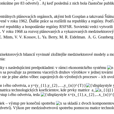
nkrátne pre 83 odvetví) . Aj keď posledná z nich bola čiastočne publik
ntrálnych plánovacích orgánoch, akými boli Gosplan a takzvaná Štátna
né v roku 1962. Ďalšie práce sa rozšírili na republiky a regióny. Po
ové republiky a hospodárske regióny RSFSR. Sovietski vedci vytvorili 
. V roku 1968 za rozvoj plánovaných a vykazovaných medzisektorových
L. E. Mints, V. V. Kossov, L. Ya. Berry, M. R. Eidelman. A. G. Granbe
zisektorových bilancií vyvinuté zložitejšie medzisektorové modely a m
nia:
omiky s nasledujúcimi predpokladmi: v rámci ekonomického systému
s sa považuje za premenu viacerých druhov výrobkov v jednej továrni
nie je plne alebo vôbec zapojených do výrobných procesov – ich uvoľ
i-ého odvetvia, а
y=(y_{1},y_{2},…,y_{n})^{T}}
trica technologických koeficientov, kde prvky matrice
a_
tup i-ého odvetvia, teda
iek – výstup pre konečnú spotrebu
sa skladá z dvoch komponen
odvetví). Výkon pre medziodvetvovú spotrebu pomocou matice technolo