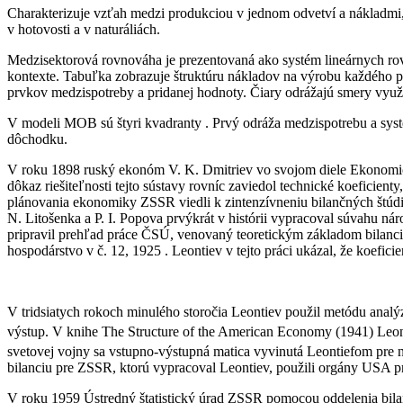
Charakterizuje vzťah medzi produkciou v jednom odvetví a nákladmi
v hotovosti a v naturáliách.
Medzisektorová rovnováha je prezentovaná ako systém lineárnych rovn
kontexte. Tabuľka zobrazuje štruktúru nákladov na výrobu každého p
prvkov medzispotreby a pridanej hodnoty. Čiary odrážajú smery využi
V modeli MOB sú štyri kvadranty . Prvý odráža medzispotrebu a syst
dôchodku.
V roku 1898 ruský ekonóm V. K. Dmitriev vo svojom diele Ekonomické 
dôkaz riešiteľnosti tejto sústavy rovníc zaviedol technické koeficien
plánovania ekonomiky ZSSR viedli k zintenzívneniu bilančných štúdi
N. Litošenka a P. I. Popova prvýkrát v histórii vypracoval súvahu ná
pripravil prehľad práce ČSÚ, venovaný teoretickým základom bilanc
hospodárstvo v č. 12, 1925 . Leontiev v tejto práci ukázal, že koefi
V tridsiatych rokoch minulého storočia Leontiev použil metódu ana
výstup. V knihe The Structure of the American Economy (1941) Leo
svetovej vojny sa vstupno-výstupná matica vyvinutá Leontiefom pre 
bilanciu pre ZSSR, ktorú vypracoval Leontiev, použili orgány USA p
V roku 1959 Ústredný štatistický úrad ZSSR pomocou oddelenia bila