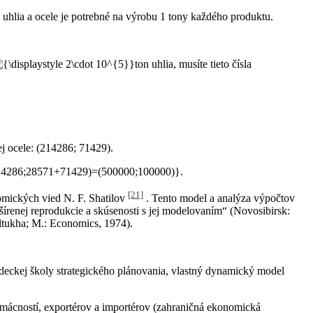
 uhlia a ocele je potrebné na výrobu 1 tony každého produktu.
ton uhlia, musíte tieto čísla
ej ocele: (214286; 71429).
.
[21]
mických vied N. F. Shatilov
. Tento model a analýza výpočtov
šírenej reprodukcie a skúsenosti s jej modelovaním“ (Novosibirsk:
ltukha; M.: Economics, 1974).
eckej školy strategického plánovania, vlastný dynamický model
omácností, exportérov a importérov (zahraničná ekonomická