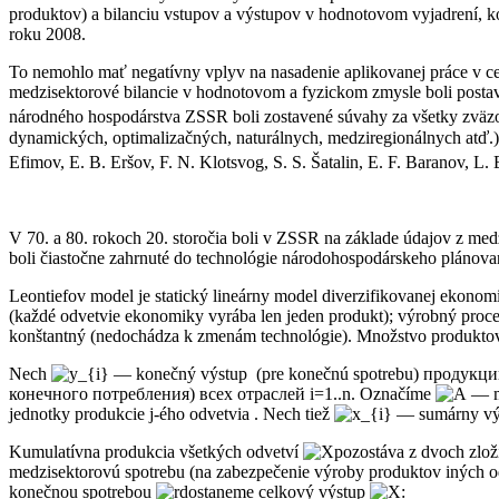
produktov) a bilanciu vstupov a výstupov v hodnotovom vyjadrení, ko
roku 2008.
To nemohlo mať negatívny vplyv na nasadenie aplikovanej práce v ce
medzisektorové bilancie v hodnotovom a fyzickom zmysle boli postave
národného hospodárstva ZSSR
boli zostavené súvahy za všetky zväz
dynamických, optimalizačných, naturálnych, medziregionálnych atď.)
Efimov, E. B. Eršov, F. N. Klotsvog, S. S. Šatalin, E. F. Baranov, 
V 70. a 80. rokoch 20. storočia boli v ZSSR na základe údajov z med
boli čiastočne zahrnuté do technológie národohospodárskeho plánova
Leontiefov model je statický lineárny model diverzifikovanej ekon
(každé odvetvie ekonomiky vyrába len jeden produkt); výrobný proce
konštantný (nedochádza k zmenám technológie). Množstvo produktov 
Nech
— konečný výstup (pre konečnú spotrebu) продукции 
конечного потребления) всех отраслей i=1..n. Označíme
— ma
jednotky produkcie j-ého odvetvia . Nech tiež
— sumárny výs
Kumulatívna produkcia všetkých odvetví
pozostáva z dvoch zlož
medzisektorovú spotrebu (na zabezpečenie výroby produktov iných 
konečnou spotrebou
dostaneme celkový výstup
: