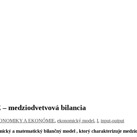
edziodvetvová bilancia
ONOMIKY A EKONÓMIE
,
ekonomický model
,
I
,
input-output
mický a matematický bilančný model
, ktorý charakterizuje medzi