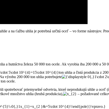
 uhlie a na ťažbu uhlia je potrebná určitá oceľ – vo forme nástrojov. 
a a hutníctva železa 50 000 ton ocele. Ak vyrobia iba 200 000 a 50 000
ton uhlia a čistá produkcia z 20
 Na výrobu 200 000 ton uhlia potrebujete
ton ocele.
li spotrebovať priemyselné odvetvia, ktoré neprodukujú uhlie a oceľ (č
kové množstvo uhlia (hrubá produkcia),
– požadované celkov