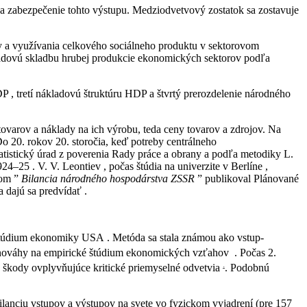
a zabezpečenie tohto výstupu. Medziodvetvový zostatok sa zostavuje
by a využívania celkového sociálneho produktu v sektorovom
kladovú skladbu hrubej produkcie ekonomických sektorov podľa
, tretí nákladovú štruktúru HDP a štvrtý prerozdelenie národného
ovarov a náklady na ich výrobu, teda ceny tovarov a zdrojov. Na
Do 20. rokov 20. storočia, keď potreby centrálneho
tistický úrad z poverenia Rady práce a obrany a podľa metodiky L.
–25 . V. V. Leontiev , počas štúdia na univerzite v Berlíne ,
vom ”
Bilancia národného hospodárstva ZSSR
” publikoval Plánované
 dajú sa predvídať .
 štúdium ekonomiky USA . Metóda sa stala známou ako vstup-
ovnováhy na empirické štúdium ekonomických vzťahov
. Počas 2.
.
 škody ovplyvňujúce kritické priemyselné odvetvia
. Podobnú
anciu vstupov a výstupov na svete vo fyzickom vyjadrení (pre 157