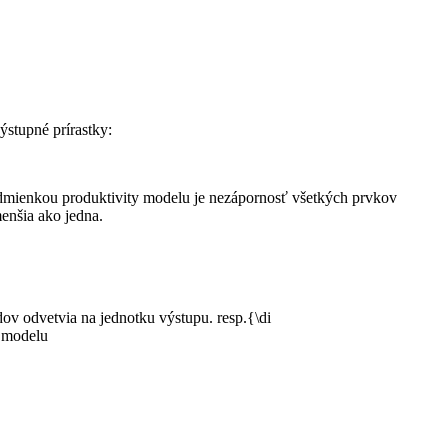
ýstupné prírastky:
dmienkou produktivity modelu je nezápornosť všetkých prvkov
menšia ako jedna.
dov odvetvia na jednotku výstupu. resp.
{\di
o modelu