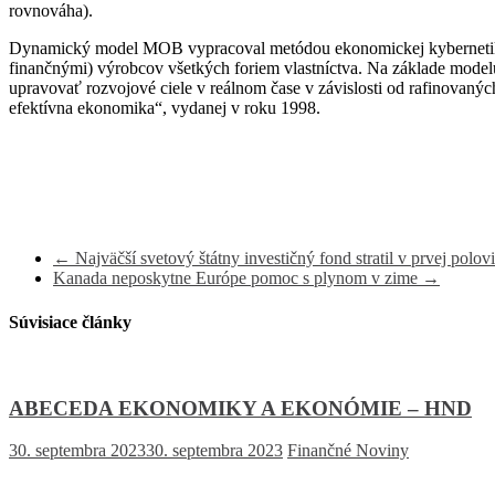
rovnováha).
Dynamický model MOB vypracoval metódou ekonomickej kybernetiky. 
finančnými) výrobcov všetkých foriem vlastníctva. Na základe mode
upravovať rozvojové ciele v reálnom čase v závislosti od rafinov
efektívna ekonomika“, vydanej v roku 1998.
←
Najväčší svetový štátny investičný fond stratil v prvej polov
Kanada neposkytne Európe pomoc s plynom v zime
→
Súvisiace články
ABECEDA EKONOMIKY A EKONÓMIE – HND
30. septembra 2023
30. septembra 2023
Finančné Noviny