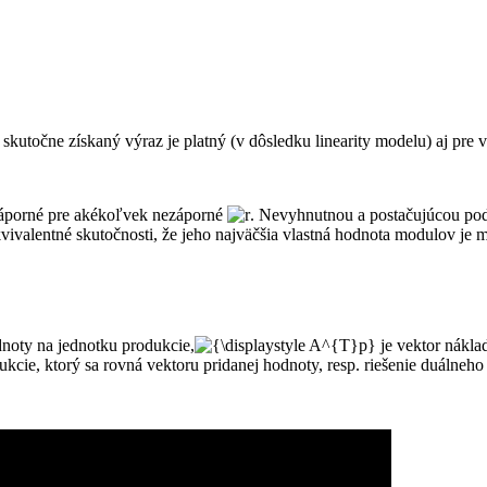
 skutočne získaný výraz je platný (v dôsledku linearity modelu) aj pre v
áporné pre akékoľvek nezáporné
. Nevyhnutnou a postačujúcou po
kvivalentné skutočnosti, že jeho najväčšia vlastná hodnota modulov je 
dnoty na jednotku produkcie,
je vektor nákla
ukcie, ktorý sa rovná vektoru pridanej hodnoty, resp. riešenie duálneh