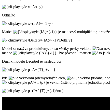
Odtiaľto
Matica
je maticový multiplikátor, pretože
Model sa nazýva produktívny, ak sú všetky prvky vektora
sú nez
matice
. Pre pôvodnú matricu
to je e
Duál k modelu Leontief je nasledujúci
kde
je vektorom priemyselných cien,
je vektor pridanej ho
je vektor čistého príjmu na jednotku prod