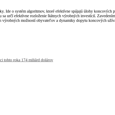
Ide o systém algoritmov, ktoré efektívne spájajú úlohy koncových p
lu sa určí efektívne rozloženie štátnych výrobných investícií. Zave
aných výrobných možností obyvateľov a dynamiky dopytu koncových už
ici tohto roka 174 miliárd dolárov