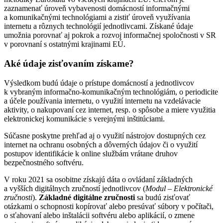
zaznamenať úroveň vybavenosti domácností informačnými
a komunikačnými technológiami a zistiť úroveň využívania
internetu a rôznych technológií jednotlivcami. Získané údaje
umožnia porovnať aj pokrok a rozvoj informačnej spoločnosti v SR
v porovnaní s ostatnými krajinami EÚ.
Aké údaje zisťovaním získame?
Výsledkom budú údaje o prístupe domácností a jednotlivcov
k vybraným informačno-komunikačným technológiám, o periodicite
a účele používania internetu, o využití internetu na vzdelávacie
aktivity, o nakupovaní cez internet, resp. o spôsobe a miere využitia
elektronickej komunikácie s verejnými inštitúciami.
Súčasne poskytne prehľad aj o využití nástrojov dostupných cez
internet na ochranu osobných a dôverných údajov či o využití
postupov identifikácie k online službám vrátane druhov
bezpečnostného softvéru.
V roku 2021 sa osobitne získajú dáta o ovládaní základných
a vyšších digitálnych zručností jednotlivcov (
Modul – Elektronické
zručnosti
).
Základné digitálne zručnosti
sa budú zisťovať
otázkami o schopnosti kopírovať alebo presúvať súbory v počítači,
o sťahovaní alebo inštalácii softvéru alebo aplikácií, o zmene