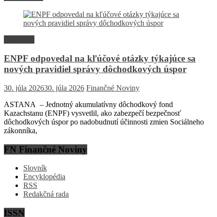
Rozhovor
ENPF odpovedal na kľúčové otázky týkajúce sa
nových pravidiel správy dôchodkových úspor
30. júla 2026
30. júla 2026
Finančné Noviny
ASTANA – Jednotný akumulatívny dôchodkový fond
Kazachstanu (ENPF) vysvetlil, ako zabezpečí bezpečnosť
dôchodkových úspor po nadobudnutí účinnosti zmien Sociálneho
zákonníka,
FN Finančné Noviny
Slovník
Encyklopédia
RSS
Redakčná rada
ISSN