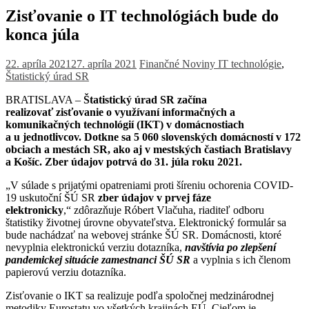
Zisťovanie o IT technológiách bude do
konca júla
22. apríla 2021
27. apríla 2021
Finančné Noviny
IT technológie
,
Štatistický úrad SR
BRATISLAVA –
Štatistický úrad SR začína
realizovať zisťovanie o využívaní informačných a
komunikačných technológií (IKT) v domácnostiach
a u jednotlivcov. Dotkne sa 5 060 slovenských domácností v 172
obciach a mestách SR, ako aj v mestských častiach Bratislavy
a Košíc. Zber údajov potrvá do 31. júla roku 2021.
„V súlade s prijatými opatreniami proti šíreniu ochorenia COVID-
19 uskutoční ŠÚ SR
zber údajov v prvej fáze
elektronicky
,“ zdôrazňuje Róbert Vlačuha, riaditeľ odboru
štatistiky životnej úrovne obyvateľstva. Elektronický formulár sa
bude nachádzať na webovej stránke ŠÚ SR. Domácnosti, ktoré
nevyplnia elektronickú verziu dotazníka,
navštívia
po zlepšení
pandemickej situácie zamestnanci ŠÚ SR
a vyplnia s ich členom
papierovú verziu dotazníka.
Zisťovanie o IKT sa realizuje podľa spoločnej medzinárodnej
metodiky Eurostatu vo všetkých krajinách EÚ. Cieľom je