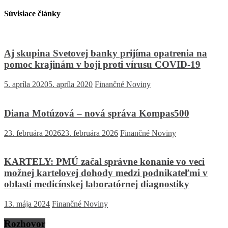
Súvisiace články
Aj skupina Svetovej banky prijíma opatrenia na
pomoc krajinám v boji proti vírusu COVID-19
5. apríla 2020
5. apríla 2020
Finančné Noviny
Diana Motúzová – nová správa Kompas500
23. februára 2026
23. februára 2026
Finančné Noviny
KARTELY: PMÚ začal správne konanie vo veci
možnej kartelovej dohody medzi podnikateľmi v
oblasti medicínskej laboratórnej diagnostiky
13. mája 2024
Finančné Noviny
Rozhovor