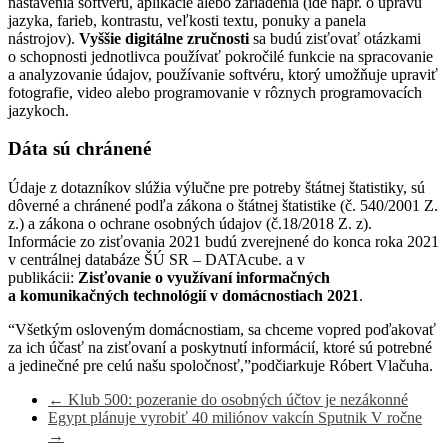
nastavenia softvéru, aplikácie alebo zariadenia (ide napr. o úpravu
jazyka, farieb, kontrastu, veľkosti textu, ponuky a panela
nástrojov).
Vyššie digitálne zručnosti
sa budú zisťovať otázkami
o schopnosti jednotlivca používať pokročilé funkcie na spracovanie
a analyzovanie údajov, používanie softvéru, ktorý umožňuje upraviť
fotografie, video alebo programovanie v rôznych programovacích
jazykoch.
Dáta sú chránené
Údaje z dotazníkov slúžia výlučne pre potreby štátnej štatistiky, sú
dôverné a chránené podľa zákona o štátnej štatistike (č. 540/2001 Z.
z.) a zákona o ochrane osobných údajov (č.18/2018 Z. z).
Informácie zo zisťovania 2021 budú zverejnené do konca roka 2021
v centrálnej databáze ŠÚ SR – DATAcube. a v
publikácii:
Zisťovanie o využívaní informačných
a komunikačných technológií v domácnostiach 2021
.
“Všetkým osloveným domácnostiam, sa chceme vopred poďakovať
za ich účasť na zisťovaní a poskytnutí informácií, ktoré sú potrebné
a jedinečné pre celú našu spoločnosť,”podčiarkuje Róbert Vlačuha.
←
Klub 500: pozeranie do osobných účtov je nezákonné
Egypt plánuje vyrobiť 40 miliónov vakcín Sputnik V ročne
→