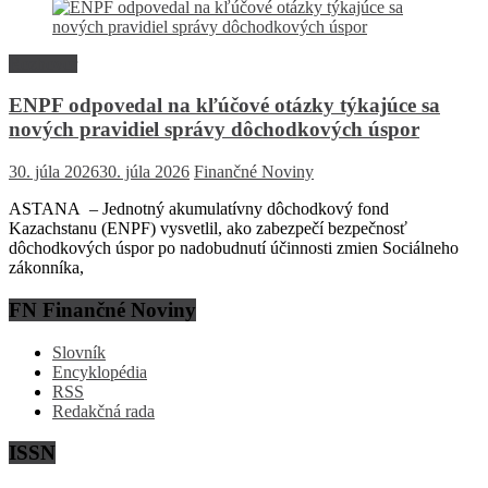
Rozhovor
ENPF odpovedal na kľúčové otázky týkajúce sa
nových pravidiel správy dôchodkových úspor
30. júla 2026
30. júla 2026
Finančné Noviny
ASTANA – Jednotný akumulatívny dôchodkový fond
Kazachstanu (ENPF) vysvetlil, ako zabezpečí bezpečnosť
dôchodkových úspor po nadobudnutí účinnosti zmien Sociálneho
zákonníka,
FN Finančné Noviny
Slovník
Encyklopédia
RSS
Redakčná rada
ISSN