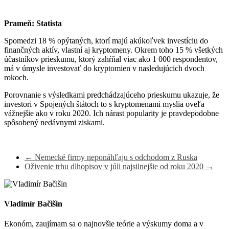
Prameň: Statista
Spomedzi 18 % opýtaných, ktorí majú akúkoľvek investíciu do
finančných aktív, vlastní aj kryptomeny. Okrem toho 15 % všetkých
účastníkov prieskumu, ktorý zahŕňal viac ako 1 000 respondentov,
má v úmysle investovať do kryptomien v nasledujúcich dvoch
rokoch.
Porovnanie s výsledkami predchádzajúceho prieskumu ukazuje, že
investori v Spojených štátoch to s kryptomenami myslia oveľa
vážnejšie ako v roku 2020. Ich nárast popularity je pravdepodobne
spôsobený nedávnymi ziskami.
←
Nemecké firmy neponáhľaju s odchodom z Ruska
Oživenie trhu dlhopisov v júli najsilnejšie od roku 2020
→
Vladimír Bačišin
Ekonóm, zaujímam sa o najnovšie teórie a výskumy doma a v