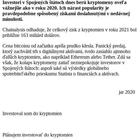
Investori v Spojených štátoch dnes berú kryptomeny oveľa
vážnejšie ako v roku 2020. Ich nárast popularity je
pravdepodobne spôsobený ziskami dosiahnutými v nedávnej
minulosti.
Chainalysis odhaduje, že celkový zisk z kryptomien v roku 2021 bol
približne 163 miliárd dolárov.
Cena bitcoinu od začiatku apríla prudko klesla. Panický predaj,
ktorý zachvátil trh s digitálnymi aktívami, tvrdo zasiahlo ajmnoho
ďalších kryptomien, ako napríklad Ethereum alebo Tether. Zdá sa
však, že kolaps kryptomeny zatiaľ neznepokojuje investorov v
Spojených štátoch: aspoň také sú výsledky globálneho
spotrebiteľského prieskumu Statista o financiách a aktívach.
jar 2020
Investoval som do kryptomien
Plánujem investovať do kryptomien