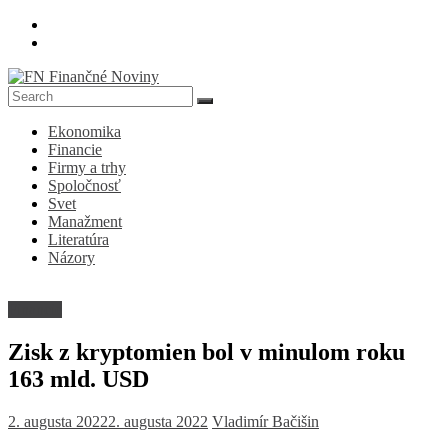
Skip
to
content
FN
Ekonomika
Finančné
Financie
Noviny
Firmy a trhy
Spoločnosť
Denník
Svet
o
Manažment
ekonomike
Literatúra
a
Názory
spoločnosti
Financie
Zisk z kryptomien bol v minulom roku
163 mld. USD
2. augusta 2022
2. augusta 2022
Vladimír Bačišin