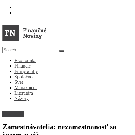
Skip
to
content
FN
Ekonomika
Finančné
Financie
Noviny
Firmy a trhy
Spoločnosť
Denník
Svet
o
Manažment
ekonomike
Literatúra
a
Názory
spoločnosti
Ekonomika
Zamestnávatelia: nezamestnanosť sa
časom zvýši