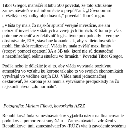
Tibor Gregor, manažér Klubu 500 povedal, že toto združenie
zamestnávateľov má informácie o prepúšťaní. „Dôvodom sú
u všetkých výpadky objednávok,“ povedal Tibor Gregor.
„Vláda by mala čo najskôr spustiť verejné investície, ale ani
nebrzdiť investície v štátnych a verejných firmách. K tomu je však
potrebné zmeniť a zefektívniť legislatívne predpoklady – verejné
obstarávanie, EIA, stavebné konanie tak, aby sa tieto investície
mohli čím skôr realizovať. Vláda by mala zvýšiť max. limity
(stropy) pomoci opatrení 3A a 3B tak, ktoré nie sú dostatočné
a nezohľadňujú reálnu situáciu vo firmách.“ Povedal Tibor Gregor.
Podľa neho je dôležité je aj to, aby vláda vytvárala pozitívnu
atmosféru vo vzťahu ku korone tak ako to vo svojich ekonomikách
vytvárajú vo väčšine krajín EU. Vláda musí jednoznačnej
deklarovať, že korona je za nami a vytvárame predpoklady na čo
najskorší návrat „do normálu“.
Fotografia: Miriam Filová, hovorkyňa AZZZ
Republiková únia zamestnávateľov vyjadrila názor na financovanie
podnikov a pomoc zo strany štátu. Zamestnávatelia združení v
Republikovej únii zamestnávateľov (RÚZ) vítajú zavedenie systému