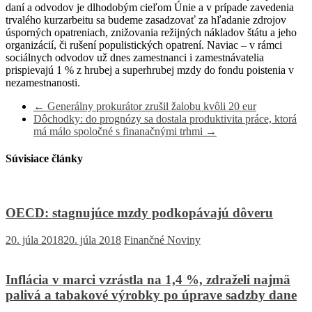
daní a odvodov je dlhodobým cieľom Únie a v prípade zavedenia
trvalého kurzarbeitu sa budeme zasadzovať za hľadanie zdrojov
úsporných opatreniach, znižovania režijných nákladov štátu a jeho
organizácií, či rušení populistických opatrení. Naviac – v rámci
sociálnych odvodov už dnes zamestnanci i zamestnávatelia
prispievajú 1 % z hrubej a superhrubej mzdy do fondu poistenia v
nezamestnanosti.
←
Generálny prokurátor zrušil žalobu kvôli 20 eur
Dôchodky: do prognózy sa dostala produktivita práce, ktorá
má málo spoločné s finanačnými trhmi
→
Súvisiace články
OECD: stagnujúce mzdy podkopávajú dôveru
20. júla 2018
20. júla 2018
Finančné Noviny
Inflácia v marci vzrástla na 1,4 %, zdraželi najmä
palivá a tabakové výrobky po úprave sadzby dane