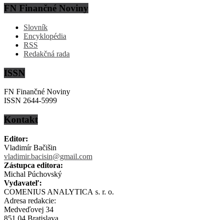
FN Finančné Noviny
Slovník
Encyklopédia
RSS
Redakčná rada
ISSN
FN Finančné Noviny
ISSN 2644-5999
Kontakt
Editor:
Vladimír Bačišin
vladimir.bacisin@gmail.com
Zástupca editora:
Michal Púchovský
Vydavateľ:
COMENIUS ANALYTICA s. r. o.
Adresa redakcie:
Medveďovej 34
851 04 Bratislava