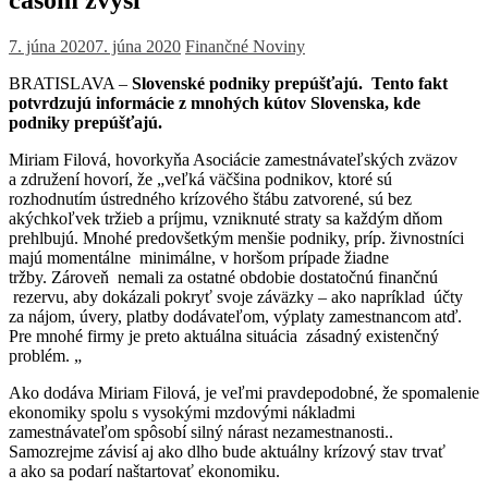
7. júna 2020
7. júna 2020
Finančné Noviny
BRATISLAVA –
Slovenské podniky prepúšťajú. Tento fakt
potvrdzujú informácie z mnohých kútov Slovenska, kde
podniky prepúšťajú.
Miriam Filová, hovorkyňa Asociácie zamestnávateľských zväzov
a združení hovorí, že „veľká väčšina podnikov, ktoré sú
rozhodnutím ústredného krízového štábu zatvorené, sú bez
akýchkoľvek tržieb a príjmu, vzniknuté straty sa každým dňom
prehlbujú. Mnohé predovšetkým menšie podniky, príp. živnostníci
majú momentálne minimálne, v horšom prípade žiadne
tržby. Zároveň nemali za ostatné obdobie dostatočnú finančnú
rezervu, aby dokázali pokryť svoje záväzky – ako napríklad účty
za nájom, úvery, platby dodávateľom, výplaty zamestnancom atď.
Pre mnohé firmy je preto aktuálna situácia zásadný existenčný
problém. „
Ako dodáva Miriam Filová, je veľmi pravdepodobné, že spomalenie
ekonomiky spolu s vysokými mzdovými nákladmi
zamestnávateľom spôsobí silný nárast nezamestnanosti..
Samozrejme závisí aj ako dlho bude aktuálny krízový stav trvať
a ako sa podarí naštartovať ekonomiku.