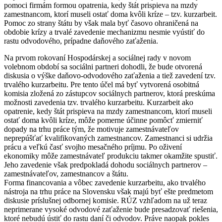
pomoci firmám formou opatrenia, kedy štát prispieva na mzdy
zamestnancom, ktorí museli ostať doma kvôli kríze – tzv. kurzarbeit.
Pomoc zo strany štátu by však mala byť časovo ohraničená na
obdobie krízy a trvalé zavedenie mechanizmu nesmie vyústiť do
rastu odvodového, prípadne daňového zaťaženia.
Na prvom rokovaní Hospodárskej a sociálnej rady v novom
volebnom období sa sociálni partneri dohodli, že bude otvorená
diskusia o výške daňovo-odvodového zaťaženia a tiež zavedení tzv.
trvalého kurzarbeitu. Pre tento účel má byť vytvorená osobitná
komisia zložená zo zástupcov sociálnych partnerov, ktorá preskúma
možnosti zavedenia tzv. trvalého kurzarbeitu. Kurzarbeit ako
opatrenie, kedy štát prispieva na mzdy zamestnancom, ktorí museli
ostať doma kvôli kríze, môže pomerne účinne pomôcť zmierniť
dopady na trhu práce tým, že motivuje zamestnávateľov
neprepúšťať kvalifikovaných zamestnancov. Zamestnanci si udržia
prácu a veľkú časť svojho mesačného príjmu. Po oživení
ekonomiky môže zamestnávateľ produkciu takmer okamžite spustiť.
Jeho zavedenie však predpokladá dohodu sociálnych partnerov –
zamestnávateľov, zamestnancov a štátu.
Forma financovania a vôbec zavedenie kurzarbeitu, ako trvalého
nástroja na trhu práce na Slovensku však majú byť ešte predmetom
diskusie príslušnej odbornej komisie. RÚZ vzhľadom na už teraz
neprimerane vysoké odvodové zaťaženie bude presadzovať riešenia,
ktoré nebudú ústiť do rastu daní či odvodov. Práve naopak pokles