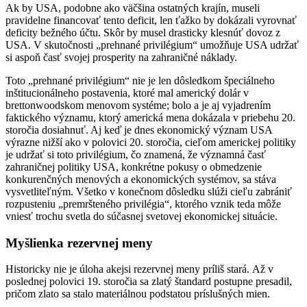
Ak by USA, podobne ako väčšina ostatných krajín, museli
pravidelne financovať tento deficit, len ťažko by dokázali vyrovnať
deficity bežného účtu. Skôr by musel drasticky klesnúť dovoz z
USA. V skutočnosti „prehnané privilégium“ umožňuje USA udržať
si aspoň časť svojej prosperity na zahraničné náklady.
Toto „prehnané privilégium“ nie je len dôsledkom špeciálneho
inštitucionálneho postavenia, ktoré mal americký dolár v
brettonwoodskom menovom systéme; bolo a je aj vyjadrením
faktického významu, ktorý americká mena dokázala v priebehu 20.
storočia dosiahnuť. Aj keď je dnes ekonomický význam USA
výrazne nižší ako v polovici 20. storočia, cieľom americkej politiky
je udržať si toto privilégium, čo znamená, že významná časť
zahraničnej politiky USA, konkrétne pokusy o obmedzenie
konkurenčných menových a ekonomických systémov, sa stáva
vysvetliteľným. Všetko v konečnom dôsledku slúži cieľu zabrániť
rozpusteniu „premršteného privilégia“, ktorého vznik teda môže
vniesť trochu svetla do súčasnej svetovej ekonomickej situácie.
Myšlienka rezervnej meny
Historicky nie je úloha akejsi rezervnej meny príliš stará. Až v
poslednej polovici 19. storočia sa zlatý štandard postupne presadil,
pričom zlato sa stalo materiálnou podstatou príslušných mien.