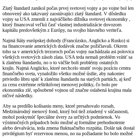
Zlatý štandard zanikol počas prvej svetovej vojny a po vojne bol len
obnovený ako takzvaný zaostávajúci zlatý štandard. V dôsledku
vojny sa USA zmenili z najväčšieho dlžníka svetovej ekonomiky ,
ktorý financoval veľkú časť vlastnej industrializácie dovozom
kapitálu predovšetkým z Európy, na svojho hlavného veriteľa.
Najmä štáty európskej dohody (Francúzsko, Anglicko a Rusko) si
na financovanie amerických dodávok značne požičiavali. Okrem
toho sa v amerických trezoroch počas vojny nachádzala asi polovica
všetkých svetových zásob zlata. USA teda nemali problém vrátiť sa
k zlatému štandardu, no o to väčšie boli problémy ostatných
krajín. Najmä Anglicko, ktoré nechcelo stratiť svoju pozíciu centra
finančného sveta, vynaložilo všetko možné úsilie, aby nakoniec
priviedlo libru späť k zlatému štandardu na starých paritách, aj keď
za cenu extrémne reštriktívnej menovej politiky, čo bolo pre
ekonomiku zlé, spôsobené vojnou už značne oslabená krajina mala
ničivé následky.
Aby sa predišlo kolísaniu meny, ktoré presahovalo rozsah,
Medzinárodný menový fond, ktorý bol tiež zriadený v súčasnosti,
mohol poskytnúť špeciálne úvery za určitých podmienok. Vo
výnimočných prípadoch bolo možné aj formálne prehodnotenie
alebo devalvácia, teda zmena fluktuačného rozpätia. Dolár tak dostal
privilégium byť rezervnou menou, no na požiadanie ho bolo možné