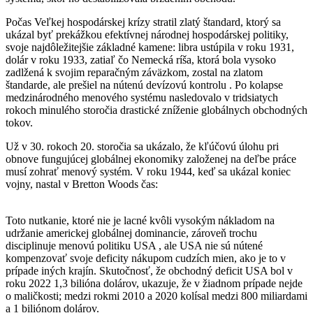
Počas Veľkej hospodárskej krízy stratil zlatý štandard, ktorý sa
ukázal byť prekážkou efektívnej národnej hospodárskej politiky,
svoje najdôležitejšie základné kamene: libra ustúpila v roku 1931,
dolár v roku 1933, zatiaľ čo Nemecká ríša, ktorá bola vysoko
zadlžená k svojim reparačným záväzkom, zostal na zlatom
štandarde, ale prešiel na nútenú devízovú kontrolu . Po kolapse
medzinárodného menového systému nasledovalo v tridsiatych
rokoch minulého storočia drastické zníženie globálnych obchodných
tokov.
Už v 30. rokoch 20. storočia sa ukázalo, že kľúčovú úlohu pri
obnove fungujúcej globálnej ekonomiky založenej na deľbe práce
musí zohrať menový systém. V roku 1944, keď sa ukázal koniec
vojny, nastal v Bretton Woods čas:
Toto nutkanie, ktoré nie je lacné kvôli vysokým nákladom na
udržanie americkej globálnej dominancie, zároveň trochu
disciplinuje menovú politiku USA , ale USA nie sú nútené
kompenzovať svoje deficity nákupom cudzích mien, ako je to v
prípade iných krajín. Skutočnosť, že obchodný deficit USA bol v
roku 2022 1,3 bilióna dolárov, ukazuje, že v žiadnom prípade nejde
o maličkosti; medzi rokmi 2010 a 2020 kolísal medzi 800 miliardami
a 1 biliónom dolárov.