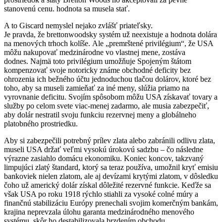
stanovenú cenu. hodnota sa musela stať.
A to Giscard nemyslel nejako zvlášť priateľsky.
Je pravda, že brettonwoodsky systém už neexistuje a hodnota dolára
na menových trhoch kolíše. Ale „premrštené privilégium“, že USA
môžu nakupovať medzinárodne vo vlastnej mene, zostáva
dodnes. Najmä toto privilégium umožňuje Spojeným štátom
kompenzovať svoje notoricky známe obchodné deficity bez
ohrozenia ich bežného účtu jednoduchou tlačou dolárov, ktoré bez
toho, aby sa museli zamieňať za iné meny, slúžia priamo na
vyrovnanie deficitu. Svojím spôsobom môžu USA získavať tovary a
služby po celom svete viac-menej zadarmo, ale musia zabezpečiť,
aby dolár nestratil svoju funkciu rezervnej meny a globálneho
platobného prostriedku.
Aby si zabezpečili potrebný prílev zlata alebo zabránili odlivu zlata,
museli USA držať veľmi vysokú úrokovú sadzbu – čo následne
výrazne zasiahlo domácu ekonomiku. Koniec koncov, takzvaný
limpujúci zlatý štandard, ktorý sa teraz používa, umožnil kryť emisiu
bankoviek nielen zlatom, ale aj devízami krytými zlatom, v dôsledku
čoho už americký dolár získal dôležité rezervné funkcie. Keďže sa
však USA po roku 1918 rýchlo stiahli za vysoké colné múry a
finančnú stabilizáciu Európy prenechali svojim komerčným bankám,
krajina neprevzala úlohu garanta medzinárodného menového
systému, skôr ho destabilizovala brzdením obchodu.