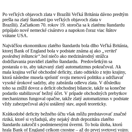
Po veľkých objavoch zlata v Brazílii Veľká Británia dávno predtým
prešla na zlatý štandard (po veľkých objavoch zlata v
Brazílii). Začiatkom 70. rokov 19. storočia sa k zlatému štandardu
pripájalo nové nemecké cisárstvo a napokon čoraz viac štátov
vrátane USA.
Najväčšou ekonomikou zlatého štandardu bola dlho Veľká Británia,
ktorej Bank of England bola v podstate známa aj ako
„veriteľ
poslednej inštancie“.
bol niečo ako medzinárodný strážca
dodržiavania pravidiel zlatého štandardu. Predovšetkým sa
postarala o to, aby takzvaný zlatý automatizmus pokračoval. Ak
mala krajina veľké obchodné deficity, zlato odtieklo z tejto krajiny,
ktorá následne musela sprísniť svoju menovú politiku a udržiavať
vysoké úrokové sadzby, aby zabránila odlevu zlata. V dôsledku
toho sa znížil dovoz a deficit obchodnej bilancie, takže sa konečne
podarilo stabilizovať bežný účet. V prípade obchodných prebytkov
mechanizmus fungoval opačne, takže zlatý automatizmus v podstate
vždy zabezpečoval akýsi ustálený stav, aspoň teoreticky.
Krátkodobé deficity bežného účtu však môžu predstavovať značné
riziká, ktoré si vyžadujú, aby nejaký druh depozitára zlatého
štandardu zakročil s podmienenými úvermi. To bola úloha, ktorú
hrala Bank of England celkom cnostne – až do prvej svetovej vojny.