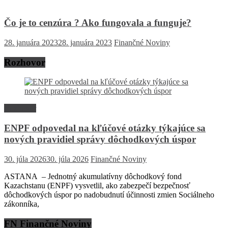
Čo je to cenzúra ? Ako fungovala a funguje?
28. januára 2023
28. januára 2023
Finančné Noviny
Rozhovor
Rozhovor
ENPF odpovedal na kľúčové otázky týkajúce sa
nových pravidiel správy dôchodkových úspor
30. júla 2026
30. júla 2026
Finančné Noviny
ASTANA – Jednotný akumulatívny dôchodkový fond
Kazachstanu (ENPF) vysvetlil, ako zabezpečí bezpečnosť
dôchodkových úspor po nadobudnutí účinnosti zmien Sociálneho
zákonníka,
FN Finančné Noviny