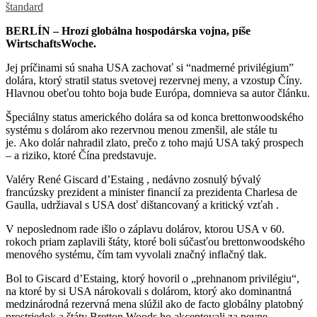
štandard
BERLÍN – Hrozí globálna hospodárska vojna, píše
WirtschaftsWoche.
Jej príčinami sú snaha USA zachovať si “nadmerné privilégium”
dolára, ktorý stratil status svetovej rezervnej meny, a vzostup Číny.
Hlavnou obeťou tohto boja bude Európa, domnieva sa autor článku.
Špeciálny status amerického dolára sa od konca brettonwoodského
systému s dolárom ako rezervnou menou zmenšil, ale stále tu
je. Ako dolár nahradil zlato, prečo z toho majú USA taký prospech
– a riziko, ktoré Čína predstavuje.
Valéry René Giscard d’Estaing , nedávno zosnulý bývalý
francúzsky prezident a minister financií za prezidenta Charlesa de
Gaulla, udržiaval s USA dosť dištancovaný a kritický vzťah .
V neposlednom rade išlo o záplavu dolárov, ktorou USA v 60.
rokoch priam zaplavili štáty, ktoré boli súčasťou brettonwoodského
menového systému, čím tam vyvolali značný inflačný tlak.
Bol to Giscard d’Estaing, ktorý hovoril o „prehnanom privilégiu“,
na ktoré by si USA nárokovali s dolárom, ktorý ako dominantná
medzinárodná rezervná mena slúžil ako de facto globálny platobný
prostriedok a štáty Bretton Woods ho akceptovali za pevne