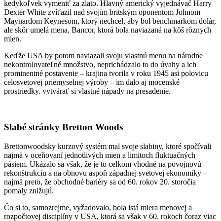
kedykoľvek vymeniť za zlato. Hlavný americký vyjednávač Harry
Dexter White zvíťazil nad svojím britským oponentom Johnom
Maynardom Keynesom, ktorý nechcel, aby bol benchmarkom dolár,
ale skôr umelá mena, Bancor, ktorá bola naviazaná na kôš rôznych
mien.
Keďže USA by potom naviazali svoju vlastnú menu na národne
nekontrolovateľné množstvo, neprichádzalo to do úvahy a ich
prominentné postavenie – krajina tvorila v roku 1945 asi polovicu
celosvetovej priemyselnej výroby – im dalo aj mocenské
prostriedky. vytvárať si vlastné nápady na presadenie.
Slabé stránky Bretton Woods
Brettonwoodsky kurzový systém mal svoje slabiny, ktoré spočívali
najmä v oceňovaní jednotlivých mien a limitoch fluktuačných
pásiem. Ukázalo sa však, že je to celkom vhodné na povojnovú
rekonštrukciu a na obnovu aspoň západnej svetovej ekonomiky –
najmä preto, že obchodné bariéry sa od 60. rokov 20. storočia
pomaly znižujú.
Čo si to, samozrejme, vyžadovalo, bola istá miera menovej a
rozpočtovej disciplíny v USA, ktorá sa však v 60. rokoch čoraz viac