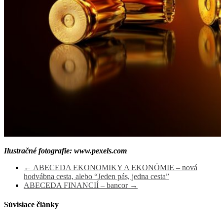
Ilustračné fotografie: www.pexels.com
←
ABECEDA EKONOMIKY A EKONÓMIE – nová
hodvábna cesta, alebo “Jeden pás, jedna cesta”
ABECEDA FINANCIÍ – bancor
→
Súvisiace články