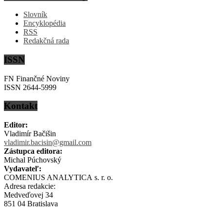
Slovník
Encyklopédia
RSS
Redakčná rada
ISSN
FN Finančné Noviny
ISSN 2644-5999
Kontakt
Editor:
Vladimír Bačišin
vladimir.bacisin@gmail.com
Zástupca editora:
Michal Púchovský
Vydavateľ:
COMENIUS ANALYTICA s. r. o.
Adresa redakcie:
Medveďovej 34
851 04 Bratislava