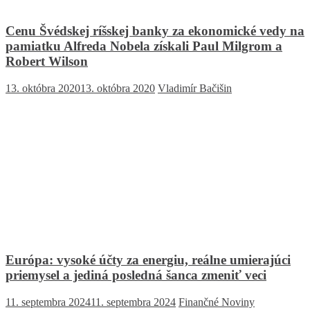
Cenu Švédskej ríšskej banky za ekonomické vedy na
pamiatku Alfreda Nobela získali Paul Milgrom a
Robert Wilson
13. októbra 2020
13. októbra 2020
Vladimír Bačišin
Európa: vysoké účty za energiu, reálne umierajúci
priemysel a jediná posledná šanca zmeniť veci
11. septembra 2024
11. septembra 2024
Finančné Noviny