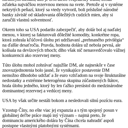
zďaleka najväčšou rezervnou menou na svete. Pretože aj v systéme
nekrytých peňazí, ktorý sa vtedy vytvoril, boli príslušné národné
banky závislé od skladovania dôležitých cudzích mien, aby si
zaručili vlastnú solventnosť.
Okrem toho sa USA podarilo zabezpečiť, aby dolár bol aj naďalej
menou, v ktorej sa fakturovali dôležité komodity, konkrétne ropa,
ktorá zohrala kľúčovú úlohu pri udržiavaní „prehnaného privilégia“
na ďalšie desaťročia. Pravda, hodnota dolára už nebola pevná, ale
kolísala na devízových trhoch; dlho však nič nenasvedčovalo vážnej
konkurencii ako rezervnej meny.
Túto úlohu mohol zohrávať najužšie DM, ale najneskôr v čase
znovuzjednotenia bolo jasné, že vynikajúce postavenie DM
nemožno dlhodobo udržať a že euro vzhľadom na svoje štrukturálne
nedostatky a extrémne heterogénna skupina zúčastnených štátov,
hrala úlohu jedného, ​​ktorý by len ťažko prerástol do medzinárodne
dominantnej rezervnej a vedúcej meny.
USA by však určite nestáli bokom a nesledovali silnú pozíciu eura.
Vzostup Číny, no ešte viac jej expanzia a s tým spojený posun v
globálnej deľbe práce majú iný význam – najmä preto, že
dominanciu amerického dolára by Čína chcela nahradiť aspoň
postupne vlastnými platobnými systémami.