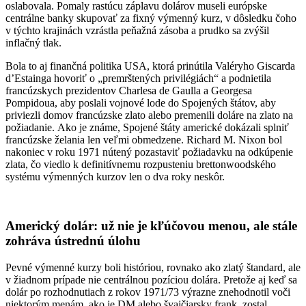
oslabovala. Pomaly rastúcu záplavu dolárov museli európske
centrálne banky skupovať za fixný výmenný kurz, v dôsledku čoho
v týchto krajinách vzrástla peňažná zásoba a prudko sa zvýšil
inflačný tlak.
Bola to aj finančná politika USA, ktorá prinútila Valéryho Giscarda
d’Estainga hovoriť o „premrštených privilégiách“ a podnietila
francúzskych prezidentov Charlesa de Gaulla a Georgesa
Pompidoua, aby poslali vojnové lode do Spojených štátov, aby
priviezli domov francúzske zlato alebo premenili doláre na zlato na
požiadanie. Ako je známe, Spojené štáty americké dokázali splniť
francúzske želania len veľmi obmedzene. Richard M. Nixon bol
nakoniec v roku 1971 nútený pozastaviť požiadavku na odkúpenie
zlata, čo viedlo k definitívnemu rozpusteniu brettonwoodského
systému výmenných kurzov len o dva roky neskôr.
Americký dolár: už nie je kľúčovou menou, ale stále
zohráva ústrednú úlohu
Pevné výmenné kurzy boli históriou, rovnako ako zlatý štandard, ale
v žiadnom prípade nie centrálnou pozíciou dolára. Pretože aj keď sa
dolár po rozhodnutiach z rokov 1971/73 výrazne znehodnotil voči
niektorým menám, ako je DM alebo švajčiarsky frank, zostal