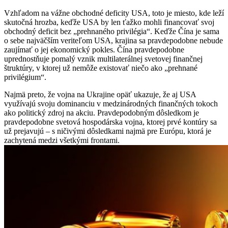
Vzhľadom na vážne obchodné deficity USA, toto je miesto, kde leží
skutočná hrozba, keďže USA by len ťažko mohli financovať svoj
obchodný deficit bez „prehnaného privilégia“. Keďže Čína je sama
o sebe najväčším veriteľom USA, krajina sa pravdepodobne nebude
zaujímať o jej ekonomický pokles. Čína pravdepodobne
uprednostňuje pomalý vznik multilaterálnej svetovej finančnej
štruktúry, v ktorej už nemôže existovať niečo ako „prehnané
privilégium“.
Najmä preto, že vojna na Ukrajine opäť ukazuje, že aj USA
využívajú svoju dominanciu v medzinárodných finančných tokoch
ako politický zdroj na akciu. Pravdepodobným dôsledkom je
pravdepodobne svetová hospodárska vojna, ktorej prvé kontúry sa
už prejavujú – s ničivými dôsledkami najmä pre Európu, ktorá je
zachytená medzi všetkými frontami.