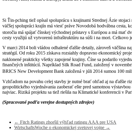
Si Ťin-pching tiež opísal spoluprácu s krajinami Strednej Ázie stojac
väčšej spolupráci krajín má viesť práve Novodobá hodvábna cesta, ko
storočia má spájať čínskej východnej prístavy s Európou a má mať d
cesty využijú už vytvorenú infraštruktúru na súši i na mori. Celkovo 
V marci 2014 boli vládou odhalené ďalšie detaily, zároveň väčšina 
stratégií. Od roku 2015 získava rozsiahly dopravno ekonomický proje
naklonené prakticky všetky zapojené krajiny. Číne sa podarilo vyjedn
finančných inštitúcií. Napríklad Silk Road Fund, založený v novemb
BRICS New Development Bank založená v júli 2014 sumou 100 miliár
Vzhľadom na povahu celej stavby je nutné brať ohľad aj na ďalšie ri
geopolitického vyjednávania zaoberať ešte pred samotnou výstavbou c
najviac. Riziká projektu sa tiež riešila na Klimatické konferencii v Pa
(Spracované podľa verejne dostupných zdrojov)
←
Fitch Ratings zhoršil výhľad ratingu AAA pre USA
WirtschaftsWoche o ekonomickej svetovej vojne
→