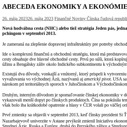
ABECEDA EKONOMIKY A EKONÓMIE – nová 
26. mája 2023
26. mája 2023
Finančné Noviny
Čínska ľudová republ
Nová hodvábna cesta (NHC) alebo tiež stratégia Jeden pás, jedn
pchingom v septembri 2013.
Je zameraná na zlepšenie dopravnej infraštruktúry pre potreby obcho
Ide o komplexnú finančnú a obchodnú stratégiu, ktorá má predstavo
cesty obsahuje dve hlavné obchodné cesty. Prvú po súši, ktorá kopí
úžinu a Bengálsky záliv okolo Indického subkontinentu k východným
Existujú dva dôvody, vonkajší a vnútorný, ktorý prispeli k vytvore
vyvažovania vo východnej Ázii, nazývanú aj
americký pivot
. USA sa
nárokom pri teritoriálnych sporoch v Juhočínskom a Východočínsko
Druhým, interným dôvodom je spomaľovanie čínskej ekonomiky v dôsle
vykazovali menší dopyt po čínskych produktoch. Čína sa pokúsila t
však bolo iba krátkodobé opatrenie a hlasy v ČĽR volali po väčšej ori
Prvé zmienky sa objavili v septembri 2013, keď čínsky prezident Si 
Nazarbajevově univerzite v Astane
prvýkrát zmienil Iniciatívu ekono
Strednej Ázie, Ruska a Európy, druhá do Perzského zálivu a Stredoz