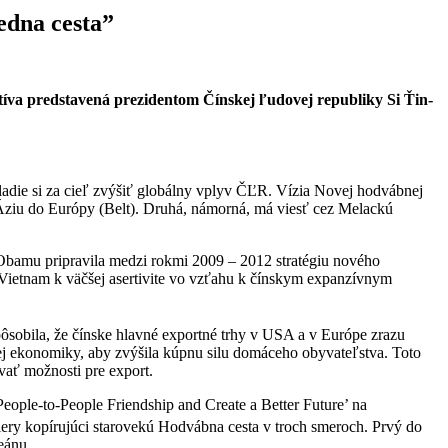
dna cesta”
tíva predstavená prezidentom Čínskej ľudovej republiky Si Ťin-
die si za cieľ zvýšiť globálny vplyv ČĽR. Vízia Novej hodvábnej
 Áziu do Európy (Belt). Druhá, námorná, má viesť cez Melackú
 Obamu pripravila medzi rokmi 2009 – 2012 stratégiu nového
a Vietnam k väčšej asertivite vo vzťahu k čínskym expanzívnym
ôsobila, že čínske hlavné exportné trhy v USA a v Európe zrazu
ej ekonomiky, aby zvýšila kúpnu silu domáceho obyvateľstva. Toto
ovať možnosti pre export.
eople-to-People Friendship and Create a Better Future’ na
iery kopírujúci starovekú Hodvábna cesta v troch smeroch.
Prvý do
eánu.