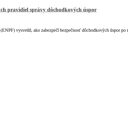
ch pravidiel správy dôchodkových úspor
PF) vysvetlil, ako zabezpečí bezpečnosť dôchodkových úspor po na