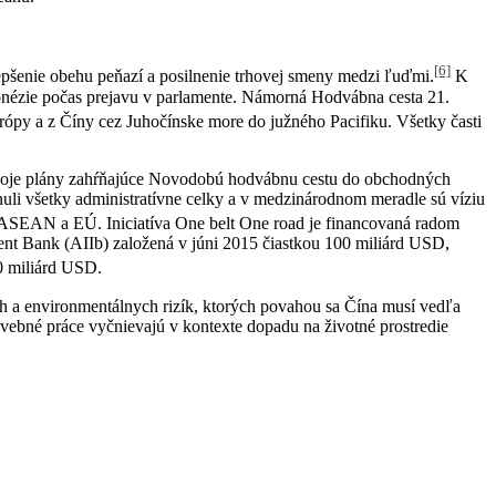
[6]
zlepšenie obehu peňazí a posilnenie trhovej smeny medzi ľuďmi.
K
ndonézie počas prejavu v parlamente. Námorná Hodvábna cesta 21.
rópy a z Číny cez Juhočínske more do južného Pacifiku.
Všetky časti
a svoje plány zahŕňajúce Novodobú hodvábnu cestu do obchodných
nuli všetky administratívne celky a v medzinárodnom meradle sú víziu
a s ASEAN a EÚ
. Iniciatíva One belt One road je financovaná radom
ent Bank (AIIb) založená v júni 2015 čiastkou 100 miliárd USD,
0 miliárd USD.
ých a environmentálnych rizík, ktorých povahou sa Čína musí vedľa
vebné práce vyčnievajú v kontexte dopadu na životné prostredie