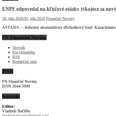
ENPF odpovedal na kľúčové otázky týkajúce sa nový
30. júla 2026
30. júla 2026
Finančné Noviny
ASTANA – Jednotný akumulatívny dôchodkový fond Kazachstanu (EN
FN Finančné Noviny
Slovník
Encyklopédia
RSS
Redakčná rada
ISSN
FN Finančné Noviny
ISSN 2644-5999
Kontakt
Editor:
Vladimír Bačišin
vladimir.bacisin@gmail.com