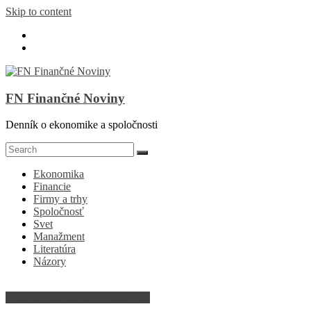
Skip to content
FN Finančné Noviny
Denník o ekonomike a spoločnosti
Ekonomika
Financie
Firmy a trhy
Spoločnosť
Svet
Manažment
Literatúra
Názory
Abeceda ekonomiky a ekonómie