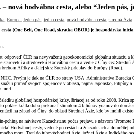
hodvábna cesta, alebo “Jeden pás, je
ika
,
Európa
,
Jeden pás
,
jedna cesta
,
nová hodvábna cesta
,
stredná Ázia
a cesta (One Belt, One Road, skratka OBOR) je hospodárska inicia
du.
vať odpoveď ČĽR na nevyváženú geoekonomickú globálnu situáciu a kla
ruje starovekú a stredovekú Hodvábnu cestu a vedie z Číny cez Strednú
 brehom Afriky a ďalej skrz Suezský prieplav do Európy (Road).
niu NHC. Prvým je tlak na ČĽR zo strany USA. Administratíva Baracka
 snažili primäť svojich spojencov v oblasti, najmä Japonsko, Filipíny 
m mori.
dku globálnej hospodárskej krízy, šíriacej sa od roku 2008. Kríza sp
ento pokles krátkodobo prekonať stimulom 4 biliónov yuanov do domác
entácii na západ od Číny, do oblasti Strednej Ázie, kde by mohli exist
Ťin-pching na návšteve Kazachstanu počas prejavu s názvom ‘Promote P
mické Hodvábnej cesty, vedené po cestách a železniciach a do určitej m
emného mora. Tretí do juhovýchodnej Ázie, južnej Ázie a Indického oc