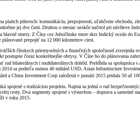
i na piatich pilieroch: komunikáciu, prepojenosti, uľahčenie obchodu, 
nkrétne jej dve časti. Druhou o mesiac neskôr načrtol pri návšteve I
va hlavné smery. Z Číny cez Juhočínske more skrz Indický oceán do Eu
je plánované prepojiť na 12 000 kilometrov ciest.
najväčších čínskych priemyselných a finančných spoločností zverejnil
kt postupne čoraz konkrétnejšie obrysy. V Číne ho do plánovania zahr
ať rad bilaterálnych i multilaterálnych dohôd. Prehĺbila sa spoluprác
ri 2014 sa podieľa sumou 40 miliárd USD, Asian Infrastructure Investm
d a China Investment Corp založená v januári 2015 pridala 50 až 10
ziká spojené s realizáciou projektu. Najmä sa jedná o rad bezpečnostn
elej cesty. Dva segmenty spojené s výstavbou – doprava a samotné sta
ríži v roku 2015.