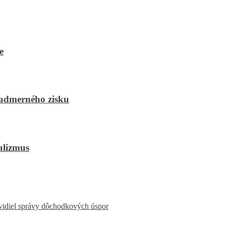
e
merného zisku
lizmus