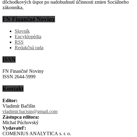
dôchodkových úspor po nadobudnutí účinnosti zmien Sociálneho
zákonníka,
FN Finančné Noviny
Slovník
Encyklopédia
RSS
Redakčná rada
ISSN
FN Finančné Noviny
ISSN 2644-5999
Kontakt
Editor:
Vladimír Bačišin
vladimir.bacisin@gmail.com
Zástupca editora:
Michal Púchovský
Vydavateľ:
COMENIUS ANALYTICA s. r. o.