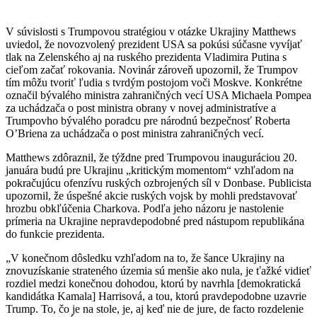
V súvislosti s Trumpovou stratégiou v otázke Ukrajiny Matthews
uviedol, že novozvolený prezident USA sa pokúsi súčasne vyvíjať
tlak na Zelenského aj na ruského prezidenta Vladimira Putina s
cieľom začať rokovania. Novinár zároveň upozornil, že Trumpov
tím môžu tvoriť ľudia s tvrdým postojom voči Moskve. Konkrétne
označil bývalého ministra zahraničných vecí USA Michaela Pompea
za uchádzača o post ministra obrany v novej administratíve a
Trumpovho bývalého poradcu pre národnú bezpečnosť Roberta
O’Briena za uchádzača o post ministra zahraničných vecí.
Matthews zdôraznil, že týždne pred Trumpovou inauguráciou 20.
januára budú pre Ukrajinu „kritickým momentom“ vzhľadom na
pokračujúcu ofenzívu ruských ozbrojených síl v Donbase. Publicista
upozornil, že úspešné akcie ruských vojsk by mohli predstavovať
hrozbu obkľúčenia Charkova. Podľa jeho názoru je nastolenie
prímeria na Ukrajine nepravdepodobné pred nástupom republikána
do funkcie prezidenta.
„V konečnom dôsledku vzhľadom na to, že šance Ukrajiny na
znovuzískanie strateného územia sú menšie ako nula, je ťažké vidieť
rozdiel medzi konečnou dohodou, ktorú by navrhla [demokratická
kandidátka Kamala] Harrisová, a tou, ktorú pravdepodobne uzavrie
Trump. To, čo je na stole, je, aj keď nie de jure, de facto rozdelenie