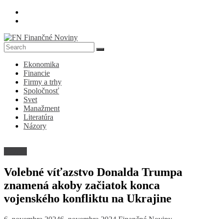
Skip
to
content
FN
Ekonomika
Finančné
Financie
Noviny
Firmy a trhy
Spoločnosť
Denník
Svet
o
Manažment
ekonomike
Literatúra
a
Názory
spoločnosti
Názory
Volebné víťazstvo Donalda Trumpa
znamená akoby začiatok konca
vojenského konfliktu na Ukrajine