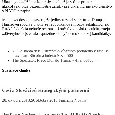
Ukrajiny pozdĺž línie kontroly, nech už je v čase prímeria
akákoľvek, plus bezpečnostné záruky pre Ukrajinu iné ako členstvo
v NATO,“ napísal.
Matthews dospel k záveru, že jediný rozdiel v prístupe Trumpa a
Harrisovej spočíva v tom, že republikánove hrozby eskaláciou, ak
Ruská federácia nebude ochotná ukončiť vojenskú operáciu, znejú
„dôveryhodnejšie“ ako „prázdne sľuby“ demokratickej kandidátky.
←
Čo streda dala: Trumpovo víťazstvo podnietilo k rastu k
maximám Bitcoin a indexu S & P500
The Spectator: Prečo Donald Trump vyhral voľby
→
Súvisiace články
Česi a Slováci sú strategickými partnermi
28. októbra 2018
29. októbra 2018
Finančné Noviny
Profesor Andrew Latham v The Hill: Myšlienka