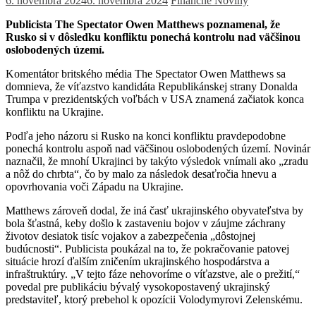
6. novembra 2024
6. novembra 2024
Finančné Noviny
Publicista The Spectator Owen Matthews poznamenal, že
Rusko si v dôsledku konfliktu ponechá kontrolu nad väčšinou
oslobodených území.
Komentátor britského média The Spectator Owen Matthews sa
domnieva, že víťazstvo kandidáta Republikánskej strany Donalda
Trumpa v prezidentských voľbách v USA znamená začiatok konca
konfliktu na Ukrajine.
Podľa jeho názoru si Rusko na konci konfliktu pravdepodobne
ponechá kontrolu aspoň nad väčšinou oslobodených území. Novinár
naznačil, že mnohí Ukrajinci by takýto výsledok vnímali ako „zradu
a nôž do chrbta“, čo by malo za následok desaťročia hnevu a
opovrhovania voči Západu na Ukrajine.
Matthews zároveň dodal, že iná časť ukrajinského obyvateľstva by
bola šťastná, keby došlo k zastaveniu bojov v záujme záchrany
životov desiatok tisíc vojakov a zabezpečenia „dôstojnej
budúcnosti“. Publicista poukázal na to, že pokračovanie patovej
situácie hrozí ďalším zničením ukrajinského hospodárstva a
infraštruktúry. „V tejto fáze nehovoríme o víťazstve, ale o prežití,“
povedal pre publikáciu bývalý vysokopostavený ukrajinský
predstaviteľ, ktorý prebehol k opozícii Volodymyrovi Zelenskému.