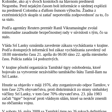
Kolombe, ako aj v dvoch kostoloch na hlavnom predmestí
Negomba. Pred nejakým časom boli informácie o siedmej explózii
na predmestí Colomba a ďalšom ôsmom výbuchu. Žiadna z
extrémistických skupín si zatiaľ nepotvrdila zodpovednosť za to, čo
sa stalo.
Podľa agentúry Reuters premiér Ranil Vikramasinghe zvolal
mimoriadne zasadnutie bezpečnostnej rady v súvislosti s tým, čo sa
stalo.
Vláda Srí Lanky oznámila zavedenie zákazu vychádzania v krajine.
Podľa dostupných informácií bol zákaz vychádzania zavedený od
18:00 miestneho času 21. apríla do 06:00 ráno 22. apríla miestneho
času. Polícia zatkla 14 podozrivých.
V krajine pôsobí organizácia Tamilské tigry oslobodenia, ktoré
bojovalo za vytvorenie nezávislého tamilského štátu Tamil-Ilam na
Srí Lanke.
Hnutie sa objavilo v máji 1976, aby zorganizovalo odpor Tamilov, v
tom čase 22% obyvateľstva, proti diskriminácii zo strany sinhalskej
väčšiny Srí Lanky, v tom čase 70% obyvateľstva. 23. júla 1983
začali “tigre” bojovať proti vládnym silám, ktoré sa neskôr zmenili
na občiansku vojnu.
V sobotu 16. mája 2009 sa Tamilskí tigre po 26 rokoch definitívne