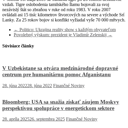
vzdali. Tigre oslobodenia tamilského Ílamu bojovali za svoj
nezávislý štát so zbraňou v ruke od roku 1983. V roku 2007
ovládali asi 15 tisíc kilometrov štvorcových na severe a východe Srí
Lanky. Za 25 rokov bojov si konflikt vyžiadal vyše 70 000 mŕtvych.
←
Politico: Ukrajina reality show s každým obyvateľom
Povolebný výskum: prezident je Vladimír Zelenskij
→
Súvisiace články
V Uzbekistane sa otvára medzinárodné dopravné
centrum pre humanitárnu pomoc Afganistanu
28. júna 2022
28. júna 2022
Finančné Noviny
Bloomberg: USA sa snažia získať záujem Moskvy
perspektívou spolupráce v energetickom sektore
28. apríla 2025
26. septembra 2025
Finančné Noviny