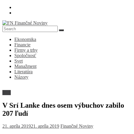
Skip
to
content
FN
Ekonomika
Finančné
Financie
Noviny
Firmy a trhy
Spoločnosť
Denník
Svet
o
Manažment
ekonomike
Literatúra
a
Názory
spoločnosti
Svet
V Srí Lanke dnes osem výbuchov zabilo
207 ľudí
21. apríla 2019
21. apríla 2019
Finančné Noviny