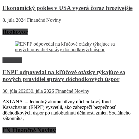
Ekonomický pokles v USA vyzerá čoraz hrozivejšie
8. júla 2024
Finančné Noviny
Rozhovor
Rozhovor
ENPF odpovedal na kľúčové otázky týkajúce sa
nových pravidiel správy dôchodkových úspor
30. júla 2026
30. júla 2026
Finančné Noviny
ASTANA – Jednotný akumulatívny dôchodkový fond
Kazachstanu (ENPF) vysvetlil, ako zabezpečí bezpečnosť
dôchodkových úspor po nadobudnutí účinnosti zmien Sociálneho
zákonníka,
FN Finančné Noviny