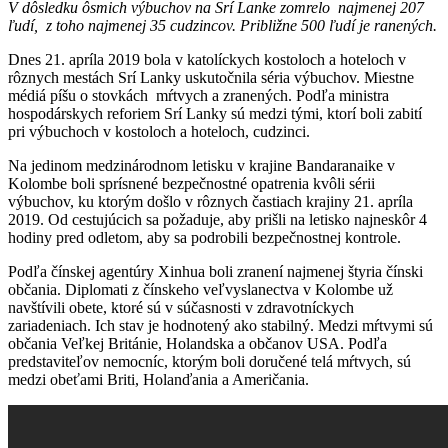
V dôsledku ôsmich výbuchov na Srí Lanke zomrelo najmenej 207
ľudí, z toho najmenej 35 cudzincov. Približne 500 ľudí je ranených.
Dnes 21. apríla 2019 bola v katolíckych kostoloch a hoteloch v
rôznych mestách Srí Lanky uskutočnila séria výbuchov. Miestne
médiá píšu o stovkách mŕtvych a zranených. Podľa ministra
hospodárskych reforiem Srí Lanky sú medzi tými, ktorí boli zabití
pri výbuchoch v kostoloch a hoteloch, cudzinci.
Na jedinom medzinárodnom letisku v krajine Bandaranaike v
Kolombe boli sprísnené bezpečnostné opatrenia kvôli sérii
výbuchov, ku ktorým došlo v rôznych častiach krajiny 21. apríla
2019. Od cestujúcich sa požaduje, aby prišli na letisko najneskôr 4
hodiny pred odletom, aby sa podrobili bezpečnostnej kontrole.
Podľa čínskej agentúry Xinhua boli zranení najmenej štyria čínski
občania. Diplomati z čínskeho veľvyslanectva v Kolombe už
navštívili obete, ktoré sú v súčasnosti v zdravotníckych
zariadeniach. Ich stav je hodnotený ako stabilný. Medzi mŕtvymi sú
občania Veľkej Británie, Holandska a občanov USA. Podľa
predstaviteľov nemocníc, ktorým boli doručené telá mŕtvych, sú
medzi obeťami Briti, Holanďania a Američania.