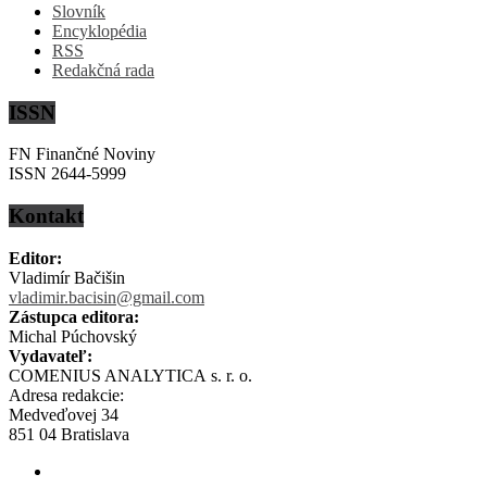
Slovník
Encyklopédia
RSS
Redakčná rada
ISSN
FN Finančné Noviny
ISSN 2644-5999
Kontakt
Editor:
Vladimír Bačišin
vladimir.bacisin@gmail.com
Zástupca editora:
Michal Púchovský
Vydavateľ:
COMENIUS ANALYTICA s. r. o.
Adresa redakcie:
Medveďovej 34
851 04 Bratislava