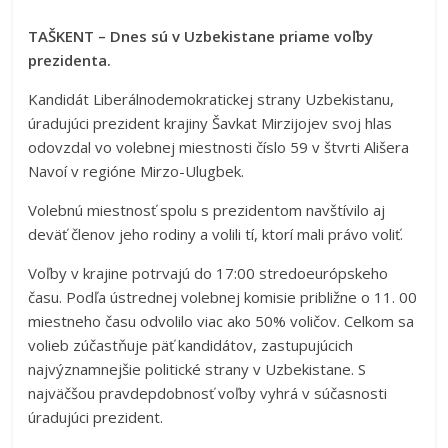
TAŠKENT – Dnes sú v Uzbekistane priame voľby
prezidenta.
Kandidát Liberálnodemokratickej strany Uzbekistanu,
úradujúci prezident krajiny Šavkat Mirzijojev svoj hlas
odovzdal vo volebnej miestnosti číslo 59 v štvrti Ališera
Navoí v regióne Mirzo-Ulugbek.
Volebnú miestnosť spolu s prezidentom navštívilo aj
deväť členov jeho rodiny a volili tí, ktorí mali právo voliť.
Voľby v krajine potrvajú do 17:00 stredoeurópskeho
času. Podľa ústrednej volebnej komisie približne o 11. 00
miestneho času odvolilo viac ako 50% voličov. Celkom sa
volieb zúčastňuje päť kandidátov, zastupujúcich
najvýznamnejšie politické strany v Uzbekistane. S
najväčšou pravdepdobnosť voľby vyhrá v súčasnosti
úradujúci prezident.