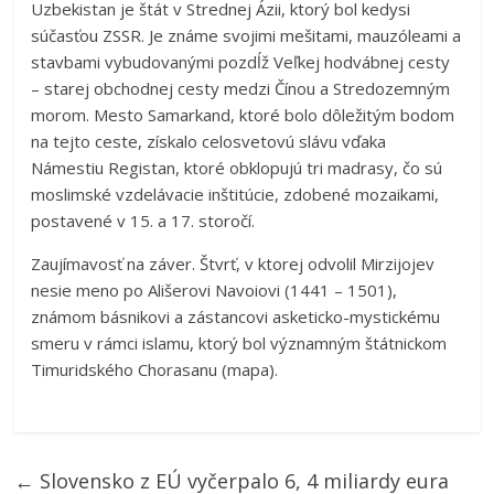
Uzbekistan je štát v Strednej Ázii, ktorý bol kedysi
súčasťou ZSSR. Je známe svojimi mešitami, mauzóleami a
stavbami vybudovanými pozdĺž Veľkej hodvábnej cesty
– starej obchodnej cesty medzi Čínou a Stredozemným
morom. Mesto Samarkand, ktoré bolo dôležitým bodom
na tejto ceste, získalo celosvetovú slávu vďaka
Námestiu Registan, ktoré obklopujú tri madrasy, čo sú
moslimské vzdelávacie inštitúcie, zdobené mozaikami,
postavené v 15. a 17. storočí.
Zaujímavosť na záver. Štvrť, v ktorej odvolil Mirzijojev
nesie meno po Ališerovi Navoiovi (1441 – 1501),
známom básnikovi a zástancovi asketicko-mystickému
smeru v rámci islamu, ktorý bol významným štátnickom
Timuridského Chorasanu (mapa).
←
Slovensko z EÚ vyčerpalo 6, 4 miliardy eura