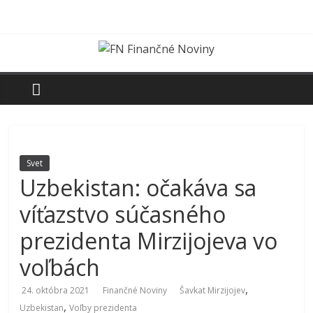
Skip
to
content
FN
Finančné
Noviny
Svet
Uzbekistan: očakáva sa
Denník
o
víťazstvo súčasného
ekonomike
a
prezidenta Mirzijojeva vo
spoločnosti
voľbách
,
24. októbra 2021
Finančné Noviny
Šavkat Mirzijojev
,
Uzbekistan
Voľby prezidenta