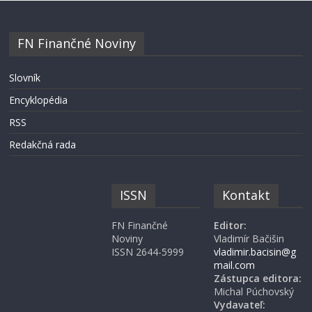
FN Finančné Noviny
Slovník
Encyklopédia
RSS
Redakčná rada
ISSN
Kontakt
FN Finančné
Editor:
Noviny
Vladimír Bačišin
ISSN 2644-5999
vladimir.bacisin@g
mail.com
Zástupca editora:
Michal Púchovský
Vydavateľ: