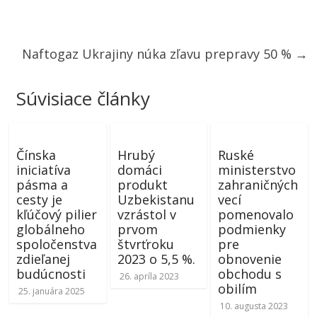
Naftogaz Ukrajiny núka zľavu prepravy 50 %
→
Súvisiace články
Čínska
Hrubý
Ruské
iniciatíva
domáci
ministerstvo
pásma a
produkt
zahraničných
cesty je
Uzbekistanu
vecí
kľúčový pilier
vzrástol v
pomenovalo
globálneho
prvom
podmienky
spoločenstva
štvrťroku
pre
zdieľanej
2023 o 5,5 %.
obnovenie
budúcnosti
obchodu s
26. apríla 2023
obilím
25. januára 2025
10. augusta 2023