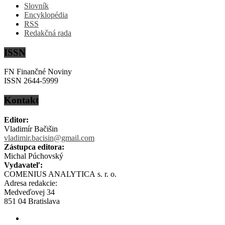
Slovník
Encyklopédia
RSS
Redakčná rada
ISSN
FN Finančné Noviny
ISSN 2644-5999
Kontakt
Editor:
Vladimír Bačišin
vladimir.bacisin@gmail.com
Zástupca editora:
Michal Púchovský
Vydavateľ:
COMENIUS ANALYTICA s. r. o.
Adresa redakcie:
Medveďovej 34
851 04 Bratislava