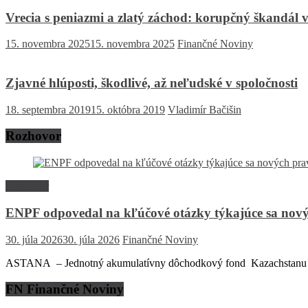
Vrecia s peniazmi a zlatý záchod: korupčný škandál v
15. novembra 2025
15. novembra 2025
Finančné Noviny
Zjavné hlúposti, škodlivé, až neľudské v spoločnosti
18. septembra 2019
15. októbra 2019
Vladimír Bačišin
Rozhovor
Rozhovor
ENPF odpovedal na kľúčové otázky týkajúce sa nový
30. júla 2026
30. júla 2026
Finančné Noviny
ASTANA – Jednotný akumulatívny dôchodkový fond Kazachstanu (EN
FN Finančné Noviny