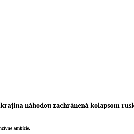
 Ukrajina náhodou zachránená kolapsom rus
zívne ambície.