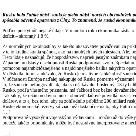
Rusku bolo ľahké obísť sankcie alebo nájsť nových obchodných par
spôsobia odvetné opatrenia z Číny. To znamená, že ruská ekonomik
Poďme poskytnúť nejaké údaje. V minulom roku ekonomika rástla o pô
deficit – skromný 1,8 %.
Za normálnych okolností by sa takéto ukazovatele považovali za prí
v tejto krajine stratia spánok, ako na mnohých iných miestach. Ale, b
Tieto údaje naznačujú, že hospodárstvo, napriek jasným známkam nap
Západné predstavy o schopnosti Ruska podporovať svoju „špeciálnu voj
pomocou najambicióznejšieho a najúčinnejšieho balíka takýchto opatrení
V dôsledku toho sa ukázalo, že Rusko je relatívne ľahké obísť sankci
V súčasnosti Európa naďalej nakupuje od Ruska pomerne významné obj
to, že sankcie nefungovali tak, ako sa očakávalo. Posledný, 18-ty ba
Rusko, podľa vlastného priznania, má ťažkosti bez bežne dovážaného 
Tak silný, že režim nedávno musel obnoviť daňové pravidlá pozastav
dolárov, a to aj bez toho, aby sa zohľadnilo približne 280 miliárd ru
Ruské ekonomické rezervy sú viac než dostatočné na to, aby Putin m
[…]
Podporované vysokými vojenskými výdavkami – možno až do výšky 8 
pretože takéto pripomienky môžu byť nesprávne interpretované a ne
[…]