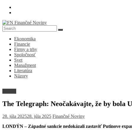
Skip
to
content
FN
Ekonomika
Finančné
Financie
Noviny
Firmy a trhy
Spoločnosť
Denník
Svet
o
Manažment
ekonomike
Literatúra
a
Názory
spoločnosti
Názory
The Telegraph: Neočakávajte, že by bola
28. júla 2025
28. júla 2025
Finančné Noviny
LONDÝN – Západné sankcie nedokázali zastaviť Putinove expan