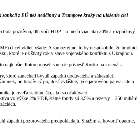
sankcií z EÚ tiež neúčinný a Trumpove kroky na uloženie ciel
 bola pozitívna, dlh voči HDP – o niečo viac ako 20% a rozpočtový
F) chcel vidieť všade. A samozrejme, to by nespôsobilo, že úradníci
ku, ktoré je už štvrtý rok v stave vojenského konfliktu s Ukrajinou.
to najlepšie. Potom museli sankcie priviesť Rusko na kolená s
y, ktoré zanechali bývalí západní dodávatelia a zákazníci.
iek, od hnojív až po, dosť zvláštne, tyče jadrového paliva. Ide o
ika je oveľa stabilnejšia, ako sa očakávalo.
ktíva vo výške 2% HDP, štátne fondy sú 3,5% a rezervy – 350 miliárd
izáciách.
 západní pozorovatelia predpokladajú. Snažím sa hovoriť opatrne,