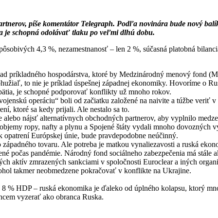
tnerov, píše komentátor Telegraph. Podľa novinára bude nový balík 
a je schopná odolávať tlaku po veľmi dlhú dobu.
sobivých 4,3 %, nezamestnanosť – len 2 %, súčasná platobná bilancia
klad príkladného hospodárstva, ktoré by Medzinárodný menový fond (MM
ohužiaľ, to nie je príklad úspešnej západnej ekonomiky. Hovoríme o Rus
ätia, je schopné podporovať konflikty už mnoho rokov.
enskú operáciu“ boli od začiatku založené na naivite a túžbe veriť v 
, ktoré sa kedy prijali. Ale nestalo sa to.
e alebo nájsť alternatívnych obchodných partnerov, aby vyplnilo medzer
emy ropy, nafty a plynu a Spojené štáty vydali mnoho dovozných výnim
lík opatrení Európskej únie, bude pravdepodobne neúčinný.
západného tovaru. Ale potreba je matkou vynaliezavosti a ruská ekonom
ené počas pandémie. Národný fond sociálneho zabezpečenia má stále a
ských aktív zmrazených sankciami v spoločnosti Euroclear a iných organ
ohol takmer neobmedzene pokračovať v konflikte na Ukrajine.
% HDP – ruská ekonomika je ďaleko od úplného kolapsu, ktorý mnohí
chcem vyzerať ako obranca Ruska.