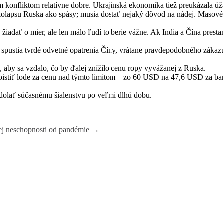
m konfliktom relatívne dobre. Ukrajinská ekonomika tiež preukázala 
kolapsu Ruska ako spásy; musia dostať nejaký dôvod na nádej. Masové p
žiadať o mier, ale len málo ľudí to berie vážne. Ak India a Čína pres
spustia tvrdé odvetné opatrenia Číny, vrátane pravdepodobného záka
, aby sa vzdalo, čo by ďalej znížilo cenu ropy vyvážanej z Ruska.
istiť lode za cenu nad týmto limitom – zo 60 USD na 47,6 USD za barel
dolať súčasnému šialenstvu po veľmi dlhú dobu.
nej neschopnosti od pandémie
→
”