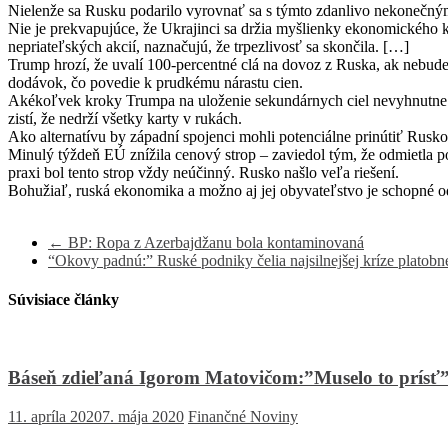
Nielenže sa Rusku podarilo vyrovnať sa s týmto zdanlivo nekonečný
Nie je prekvapujúce, že Ukrajinci sa držia myšlienky ekonomického 
nepriateľských akcií, naznačujú, že trpezlivosť sa skončila. […]
Trump hrozí, že uvalí 100-percentné clá na dovoz z Ruska, ak nebude 
dodávok, čo povedie k prudkému nárastu cien.
Akékoľvek kroky Trumpa na uloženie sekundárnych ciel nevyhnutne 
zistí, že nedrží všetky karty v rukách.
Ako alternatívu by západní spojenci mohli potenciálne prinútiť Rusko
Minulý týždeň EÚ znížila cenový strop – zaviedol tým, že odmietla po
praxi bol tento strop vždy neúčinný. Rusko našlo veľa riešení.
Bohužiaľ, ruská ekonomika a možno aj jej obyvateľstvo je schopné o
←
BP: Ropa z Azerbajdžanu bola kontaminovaná
“Okovy padnú:” Ruské podniky čelia najsilnejšej kríze platob
Súvisiace články
Báseň zdieľaná Igorom Matovičom:”Muselo to prísť
11. apríla 2020
7. mája 2020
Finančné Noviny