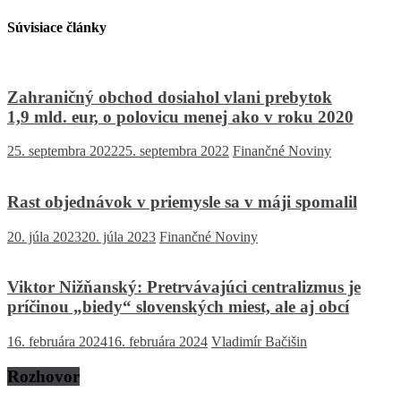
Súvisiace články
Zahraničný obchod dosiahol vlani prebytok
1,9 mld. eur, o polovicu menej ako v roku 2020
25. septembra 2022
25. septembra 2022
Finančné Noviny
Rast objednávok v priemysle sa v máji spomalil
20. júla 2023
20. júla 2023
Finančné Noviny
Viktor Nižňanský: Pretrvávajúci centralizmus je
príčinou „biedy“ slovenských miest, ale aj obcí
16. februára 2024
16. februára 2024
Vladimír Bačišin
Rozhovor