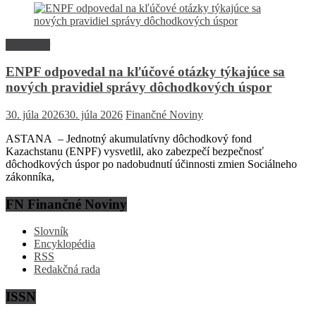
Rozhovor
ENPF odpovedal na kľúčové otázky týkajúce sa
nových pravidiel správy dôchodkových úspor
30. júla 2026
30. júla 2026
Finančné Noviny
ASTANA – Jednotný akumulatívny dôchodkový fond
Kazachstanu (ENPF) vysvetlil, ako zabezpečí bezpečnosť
dôchodkových úspor po nadobudnutí účinnosti zmien Sociálneho
zákonníka,
FN Finančné Noviny
Slovník
Encyklopédia
RSS
Redakčná rada
ISSN