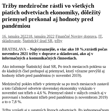
Tržby medziročne rástli vo všetkých
piatich odvetviach ekonomiky, dôležitý
priemysel prekonal aj hodnoty pred
pandémiou
16. januára 2022
18. januára 2022
Finančné Noviny
doprava
,
IT
,
skladovanie
,
Štatistický úrad SR
,
tržby
BRATISLAVA –
Najvýraznejšie, o viac ako 10 %,vzrástli počas
novembra 2021 tržby v doprave a skladovaní, ako aj v
informačných a komunikačných činnostiach.
Ako informuje Štatistický úrad SR, Po troch mesiacoch poklesu sa
do kladných čísel prehupol aj priemysel, ktorý výrazne prevýšil aj
hodnoty tržieb pred pandémiou (v novembri 2019).
Medziročný pokles tržieb v priemysle sa po troch mesiacoch zastavil
a toto ťažiskové odvetvie slovenskej ekonomiky vykázalo v
novembri rast tržieb o 4,6 %. Priemysel rástol v stálych cenách aj v
porovnaní s hodnotami tržieb pred pandémiou (s novembrom 2019)
a to o 7,8 %.
Tržby vzrástli aj v ostatných štyroch odvetviach. Po jednomesačnom