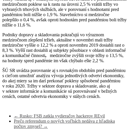
medziročnom poklese sa k rastu na úrovni 2,5 % vrátili tržby vo
vybraných trhových službách, ale v porovnaní s hodnotami pred
pandémiou boli nižšie o 1,9 %. Stavebníctvo si medziročne
polepšilo o 0,4 %, avšak oproti hodnotám pred pandémiou boli tržby
nižšie o 11,6 %.
Podniky dopravy a skladovania pokračujú vo výraznom
medziročnom zlepšení tržieb, aktuálne v novembri mali tržby
medziročne vyššie o 12,2 % a oproti novembru 2019 dosiahli rast o
8,3 %. Vyšší rast dosiahli aj subjekty pôsobiace v oblasti informačné
a komunikačné činnosti
,
medziročne zvýšili svoje tržby o 13,5 %,
na hodnoty spred pandémie im však chýbalo ešte 2,2 %.
ŠÚ SR uvádza porovnanie aj s rovnakým obdobím pred pandémiou
s cieľom umožniť analýzu vývoja jednotlivých odvetví ekonomiky,
do akej miery sa im darí prekonať poklesy spôsobené pandémiou
v roku 2020. Tržby v sektore doprava a skladovanie, ako aj
v sektore informácie a komunikácie sú porovnávané v bežných
cenách, ostatné odvetvia ekonomiky v stálych cenách.
←
Rusko: FSB zatkla vydieračov hackerov REvil
Prečo referendum o nových voľbách nedáva z hľadiska
počtov zmysel?
→