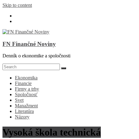
Skip to content
FN Finančné Noviny
Denník o ekonomike a spoločnosti
Ekonomika
Financie
Firmy a trhy
Spoločnosť
Svet
Manažment
Literatúra
Názory
Vysoká škola technická