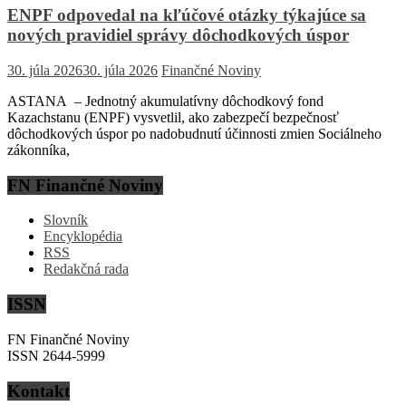
ENPF odpovedal na kľúčové otázky týkajúce sa
nových pravidiel správy dôchodkových úspor
30. júla 2026
30. júla 2026
Finančné Noviny
ASTANA – Jednotný akumulatívny dôchodkový fond
Kazachstanu (ENPF) vysvetlil, ako zabezpečí bezpečnosť
dôchodkových úspor po nadobudnutí účinnosti zmien Sociálneho
zákonníka,
FN Finančné Noviny
Slovník
Encyklopédia
RSS
Redakčná rada
ISSN
FN Finančné Noviny
ISSN 2644-5999
Kontakt