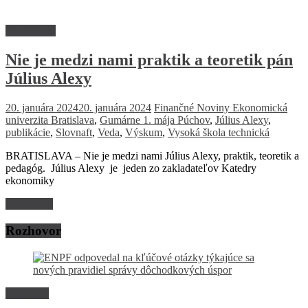
Spoločnosť
Nie je medzi nami praktik a teoretik pán
Július Alexy
20. januára 2024
20. januára 2024
Finančné Noviny
Ekonomická
univerzita Bratislava
,
Gumárne 1. mája Púchov
,
Július Alexy
,
publikácie
,
Slovnaft
,
Veda
,
Výskum
,
Vysoká škola technická
BRATISLAVA – Nie je medzi nami Július Alexy, praktik, teoretik a
pedagóg. Július Alexy je jeden zo zakladateľov Katedry
ekonomiky
Read more
Rozhovor
Rozhovor