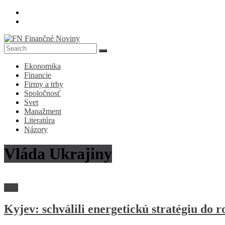
Skip
to
content
FN
Ekonomika
Finančné
Financie
Noviny
Firmy a trhy
Spoločnosť
Denník
Svet
o
Manažment
ekonomike
Literatúra
a
Názory
spoločnosti
Vláda Ukrajiny
Svet
Kyjev: schválili energetickú stratégiu do 