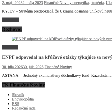
2. mája 2023
2. mája 2023
Finančné Noviny
energetika
,
stratégia
,
Ukr
KYJEV – Stratégia predpokladá, že Ukrajina dosiahne uhlíkovú neutra
Read more
Rozhovor
Rozhovor
ENPF odpovedal na kľúčové otázky týkajúce sa nový
30. júla 2026
30. júla 2026
Finančné Noviny
ASTANA – Jednotný akumulatívny dôchodkový fond Kazachstanu (EN
FN Finančné Noviny
Slovník
Encyklopédia
RSS
Redakčná rada