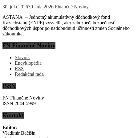
30. júla 2026
30. júla 2026
Finančné Noviny
ASTANA – Jednotný akumulatívny dôchodkový fond
Kazachstanu (ENPF) vysvetlil, ako zabezpečí bezpečnosť
dôchodkových úspor po nadobudnutí účinnosti zmien Sociálneho
zákonníka,
FN Finančné Noviny
Slovník
Encyklopédia
RSS
Redakčná rada
ISSN
FN Finančné Noviny
ISSN 2644-5999
Kontakt
Editor:
Vladimír Bačišin