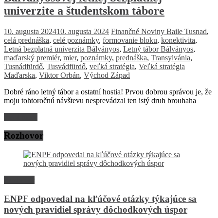
univerzite a študentskom tábore
10. augusta 2024
10. augusta 2024
Finančné Noviny
Baile Tusnad
,
celá prednáška
,
celé poznámky
,
formovanie bloku
,
konektivita
,
Letná bezplatná univerzita Bálványos
,
Letný tábor Bálványos
,
maďarský premiér
,
mier
,
poznámky
,
prednáška
,
Transylvánia
,
Tusnádfürdő
,
Tusvádfürdő
,
veľká stratégia
,
Veľká stratégia
Maďarska
,
Viktor Orbán
,
Východ Západ
Dobré ráno letný tábor a ostatní hostia! Prvou dobrou správou je, že
moju tohtoročnú návštevu nesprevádzal ten istý druh brouhaha
Read more
Rozhovor
Rozhovor
ENPF odpovedal na kľúčové otázky týkajúce sa
nových pravidiel správy dôchodkových úspor