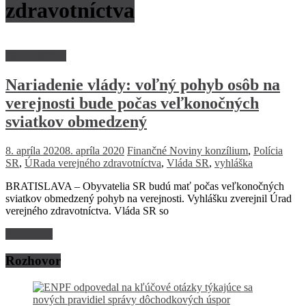
zdravotníctva
Zdravotníctvo
Nariadenie vlády: voľný pohyb osôb na
verejnosti bude počas veľkonočných
sviatkov obmedzený
8. apríla 2020
8. apríla 2020
Finančné Noviny
konzílium
,
Polícia
SR
,
ÚRada verejného zdravotníctva
,
Vláda SR
,
vyhláška
BRATISLAVA – Obyvatelia SR budú mať počas veľkonočných
sviatkov obmedzený pohyb na verejnosti. Vyhlášku zverejnil Úrad
verejného zdravotníctva. Vláda SR so
Read more
Rozhovor