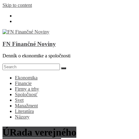
Skip to content
FN Finančné Noviny
Denník o ekonomike a spoločnosti
Ekonomika
Financie
Firmy a trhy
Spoločnosť
Svet
Manažment
Literatúra
Názory
ÚRada verejného