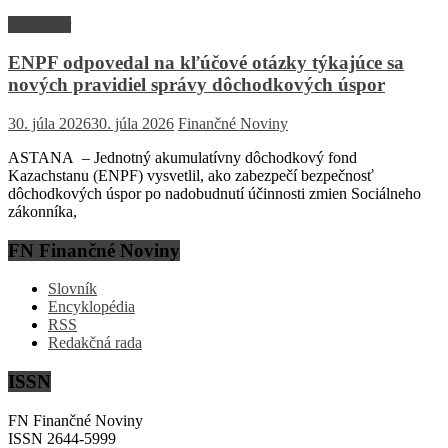
Rozhovor
ENPF odpovedal na kľúčové otázky týkajúce sa
nových pravidiel správy dôchodkových úspor
30. júla 2026
30. júla 2026
Finančné Noviny
ASTANA – Jednotný akumulatívny dôchodkový fond
Kazachstanu (ENPF) vysvetlil, ako zabezpečí bezpečnosť
dôchodkových úspor po nadobudnutí účinnosti zmien Sociálneho
zákonníka,
FN Finančné Noviny
Slovník
Encyklopédia
RSS
Redakčná rada
ISSN
FN Finančné Noviny
ISSN 2644-5999