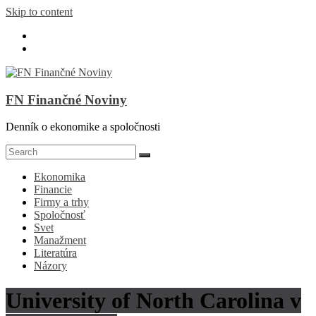
Skip to content
FN Finančné Noviny
Denník o ekonomike a spoločnosti
Ekonomika
Financie
Firmy a trhy
Spoločnosť
Svet
Manažment
Literatúra
Názory
University of North Carolina v