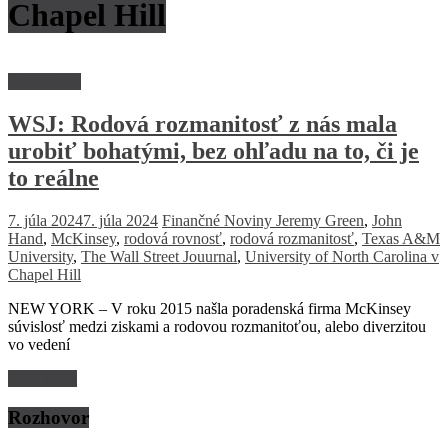
Chapel Hill
Ekonomika
WSJ: Rodová rozmanitosť z nás mala
urobiť bohatými, bez ohľadu na to, či je
to reálne
7. júla 2024
7. júla 2024
Finančné Noviny
Jeremy Green
,
John
Hand
,
McKinsey
,
rodová rovnosť
,
rodová rozmanitosť
,
Texas A&M
University
,
The Wall Street Jouurnal
,
University of North Carolina v
Chapel Hill
NEW YORK – V roku 2015 našla poradenská firma McKinsey
súvislosť medzi ziskami a rodovou rozmanitoťou, alebo diverzitou
vo vedení
Read more
Rozhovor