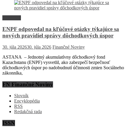
Rozhovor
ENPF odpovedal na kľúčové otázky týkajúce sa
nových pravidiel správy dôchodkových úspor
30. júla 2026
30. júla 2026
Finančné Noviny
ASTANA – Jednotný akumulatívny dôchodkový fond
Kazachstanu (ENPF) vysvetlil, ako zabezpečí bezpečnosť
dôchodkových úspor po nadobudnutí účinnosti zmien Sociálneho
zákonníka,
FN Finančné Noviny
Slovník
Encyklopédia
RSS
Redakčná rada
ISSN