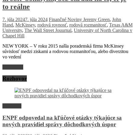
to reálne
7. júla 2024
7. júla 2024
Finančné Noviny
Jeremy Green
,
John
Hand
,
McKinsey
,
rodová rovnosť
,
rodová rozmanitosť
,
Texas A&M
University
,
The Wall Street Jouurnal
,
University of North Carolina v
Chapel Hill
NEW YORK – V roku 2015 našla poradenská firma McKinsey
súvislosť medzi ziskami a rodovou rozmanitoťou, alebo diverzitou
vo vedení
Read more
Rozhovor
Rozhovor
ENPF odpovedal na kľúčové otázky týkajúce sa
nových pravidiel správy dôchodkových úspor