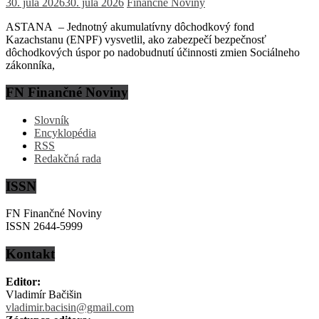
30. júla 2026
30. júla 2026
Finančné Noviny
ASTANA – Jednotný akumulatívny dôchodkový fond
Kazachstanu (ENPF) vysvetlil, ako zabezpečí bezpečnosť
dôchodkových úspor po nadobudnutí účinnosti zmien Sociálneho
zákonníka,
FN Finančné Noviny
Slovník
Encyklopédia
RSS
Redakčná rada
ISSN
FN Finančné Noviny
ISSN 2644-5999
Kontakt
Editor:
Vladimír Bačišin
vladimir.bacisin@gmail.com