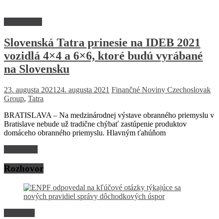
Firmy a trhy
Slovenská Tatra prinesie na IDEB 2021
vozidlá 4×4 a 6×6, ktoré budú vyrábané
na Slovensku
23. augusta 2021
24. augusta 2021
Finančné Noviny
Czechoslovak
Group
,
Tatra
BRATISLAVA – Na medzinárodnej výstave obranného priemyslu v
Bratislave nebude už tradične chýbať zastúpenie produktov
domáceho obranného priemyslu. Hlavným ťahúňom
Read more
Rozhovor
Rozhovor