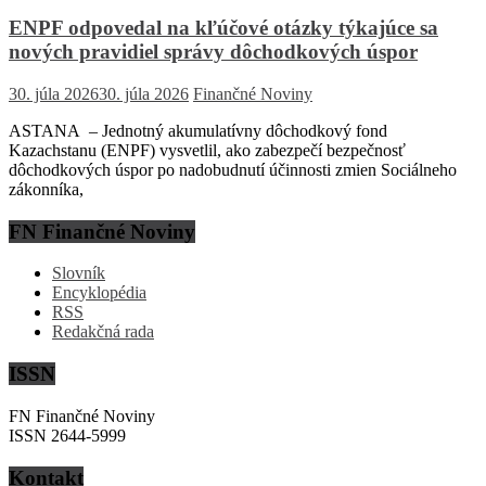
ENPF odpovedal na kľúčové otázky týkajúce sa
nových pravidiel správy dôchodkových úspor
30. júla 2026
30. júla 2026
Finančné Noviny
ASTANA – Jednotný akumulatívny dôchodkový fond
Kazachstanu (ENPF) vysvetlil, ako zabezpečí bezpečnosť
dôchodkových úspor po nadobudnutí účinnosti zmien Sociálneho
zákonníka,
FN Finančné Noviny
Slovník
Encyklopédia
RSS
Redakčná rada
ISSN
FN Finančné Noviny
ISSN 2644-5999
Kontakt