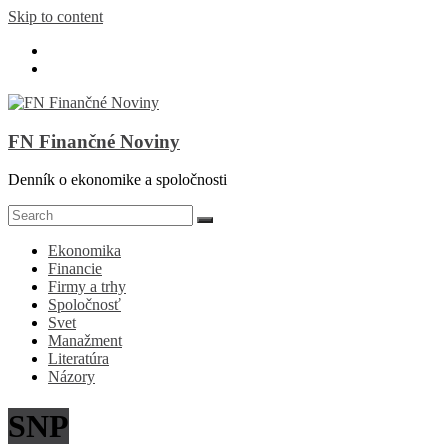
Skip to content
FN Finančné Noviny
Denník o ekonomike a spoločnosti
Ekonomika
Financie
Firmy a trhy
Spoločnosť
Svet
Manažment
Literatúra
Názory
SNP