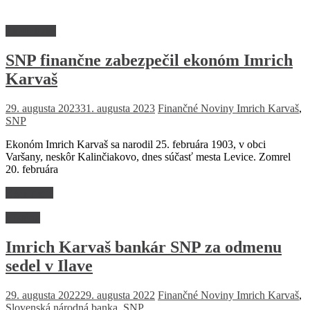
Ekonomika
SNP finančne zabezpečil ekonóm Imrich
Karvaš
29. augusta 2023
31. augusta 2023
Finančné Noviny
Imrich Karvaš
,
SNP
Ekonóm Imrich Karvaš sa narodil 25. februára 1903, v obci
Varšany, neskôr Kalinčiakovo, dnes súčasť mesta Levice. Zomrel
20. februára
Read more
História
Imrich Karvaš bankár SNP za odmenu
sedel v Ilave
29. augusta 2022
29. augusta 2022
Finančné Noviny
Imrich Karvaš
,
Slovenská národná banka
,
SNP