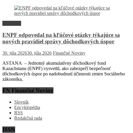
Rozhovor
ENPF odpovedal na kľúčové otázky týkajúce sa
nových pravidiel správy dôchodkových úspor
30. júla 2026
30. júla 2026
Finančné Noviny
ASTANA – Jednotný akumulatívny dôchodkový fond
Kazachstanu (ENPF) vysvetlil, ako zabezpečí bezpečnosť
dôchodkových úspor po nadobudnutí účinnosti zmien Sociálneho
zákonníka,
FN Finančné Noviny
Slovník
Encyklopédia
RSS
Redakčná rada
ISSN