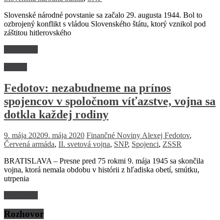
Slovenské národné povstanie sa začalo 29. augusta 1944. Bol to
ozbrojený konflikt s vládou Slovenského štátu, ktorý vznikol pod
záštitou hitlerovského
Read more
Názory
Fedotov: nezabudneme na prínos
spojencov v spoločnom víťazstve, vojna sa
dotkla každej rodiny
9. mája 2020
9. mája 2020
Finančné Noviny
Alexej Fedotov
,
Červená armáda
,
II. svetová vojna
,
SNP
,
Spojenci
,
ZSSR
BRATISLAVA – Presne pred 75 rokmi 9. mája 1945 sa skončila
vojna, ktorá nemala obdobu v histórii z hľadiska obetí, smútku,
utrpenia
Read more
Rozhovor