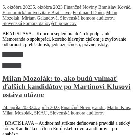
5. októbra 2023
5. októbra 2023
Finančné Noviny
Branislav Kováč
,
Ekonomická univerzita v Bratislave
,
Ferdinand Daňo
,
Milan
Mozolák
,
Miriam Galandová
,
Slovenská komora audítorov
,
Slovenská komora daňových poradcov
BRATISLAVA – Koncom septembra došlo k podpísaniu
Memoranda o spolupráci, ktorého hlavným cieľom je zvyšovanie
odbornosti, prehľadnosti, jednoznačnosti, právnej istoty,
Read more
Rozhovor
Milan Mozolák: to, ako budú vnímať
ďalších kandidátov po Martinovi Klusovi
ostáva otázne
24. apríla 2023
24. apríla 2023
Finančné Noviny
audit
,
Martin Klus
,
Milan Mozolák
,
SKAU
,
Slovenská komora audítorov
BRATISLAVA – Audítor má striktne definované pravidlá a etický
kódex Kandidáta na člena Európskeho dvora audítorov – po
anabáze