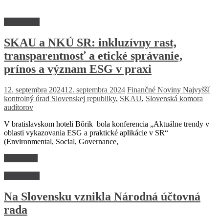
Ekonomika
SKAU a NKÚ SR: inkluzívny rast,
transparentnosť a etické správanie,
prínos a význam ESG v praxi
12. septembra 2024
12. septembra 2024
Finančné Noviny
Najvyšší
kontrolný úrad Slovenskej republiky
,
SKAU
,
Slovenská komora
audítorov
V bratislavskom hoteli Bôrik bola konferencia „Aktuálne trendy v
oblasti vykazovania ESG a praktické aplikácie v SR“
(Environmental, Social, Governance,
Read more
Ekonomika
Na Slovensku vznikla Národná účtovná
rada