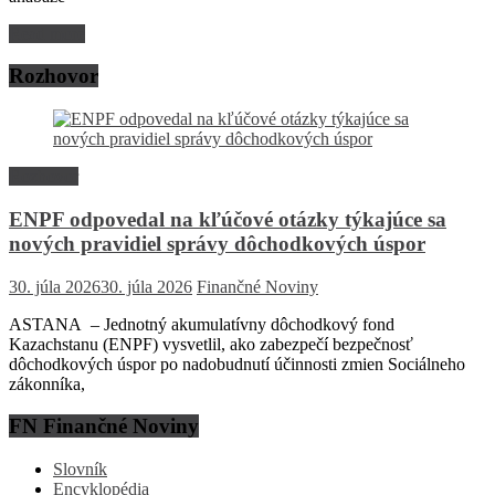
Read more
Rozhovor
Rozhovor
ENPF odpovedal na kľúčové otázky týkajúce sa
nových pravidiel správy dôchodkových úspor
30. júla 2026
30. júla 2026
Finančné Noviny
ASTANA – Jednotný akumulatívny dôchodkový fond
Kazachstanu (ENPF) vysvetlil, ako zabezpečí bezpečnosť
dôchodkových úspor po nadobudnutí účinnosti zmien Sociálneho
zákonníka,
FN Finančné Noviny
Slovník
Encyklopédia