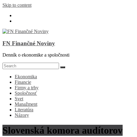
Skip to content
FN Finančné Noviny
Denník o ekonomike a spoločnosti
Ekonomika
Financie
Firmy a trhy
Spoločnosť
Svet
Manažment
Literatúra
Názory
Slovenská komora audítorov