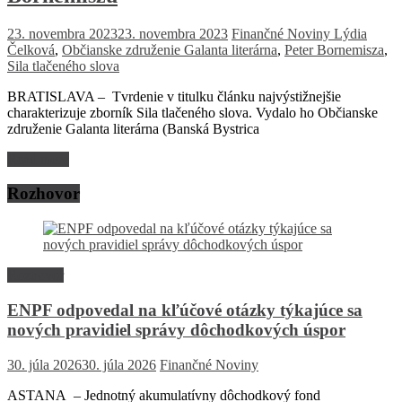
23. novembra 2023
23. novembra 2023
Finančné Noviny
Lýdia
Čelková
,
Občianske združenie Galanta literárna
,
Peter Bornemisza
,
Sila tlačeného slova
BRATISLAVA – Tvrdenie v titulku článku najvýstižnejšie
charakterizuje zborník Sila tlačeného slova. Vydalo ho Občianske
združenie Galanta literárna (Banská Bystrica
Read more
Rozhovor
Rozhovor
ENPF odpovedal na kľúčové otázky týkajúce sa
nových pravidiel správy dôchodkových úspor
30. júla 2026
30. júla 2026
Finančné Noviny
ASTANA – Jednotný akumulatívny dôchodkový fond