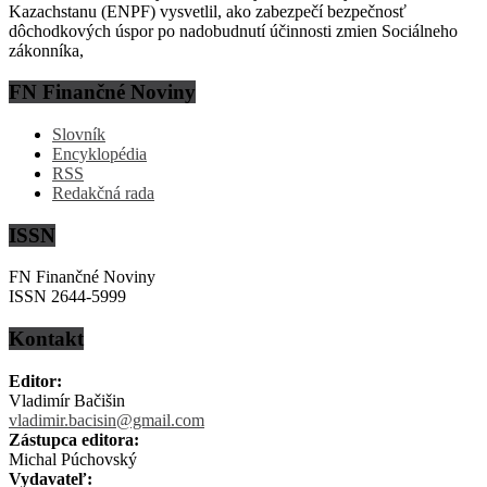
Kazachstanu (ENPF) vysvetlil, ako zabezpečí bezpečnosť
dôchodkových úspor po nadobudnutí účinnosti zmien Sociálneho
zákonníka,
FN Finančné Noviny
Slovník
Encyklopédia
RSS
Redakčná rada
ISSN
FN Finančné Noviny
ISSN 2644-5999
Kontakt
Editor:
Vladimír Bačišin
vladimir.bacisin@gmail.com
Zástupca editora:
Michal Púchovský
Vydavateľ: