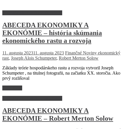
Abeceda ekonomiky a ekonómie
ABECEDA EKONOMIKY A
EKONÓMIE – história skúmania
ekonomického rastu a rozvoja
11. augusta 2023
11. augusta 2023
Finančné Noviny
ekonomický
rast
,
Joseph Alois Schumpeter
,
Robert Merton Solow
Základy teórie hospodárskeho rastu a rozvoja vytvoril Joseph
Schumpeter , na titulnej fotografii, na začiatku XX. storočia. Ako
prvý rozlišoval
Read more
Abeceda ekonomiky a ekonómie
ABECEDA EKONOMIKY A
EKONÓMIE – Robert Merton Solow