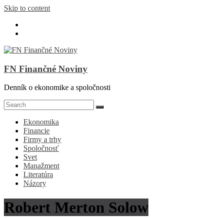
Skip to content
FN Finančné Noviny
Denník o ekonomike a spoločnosti
Ekonomika
Financie
Firmy a trhy
Spoločnosť
Svet
Manažment
Literatúra
Názory
Robert Merton Solow