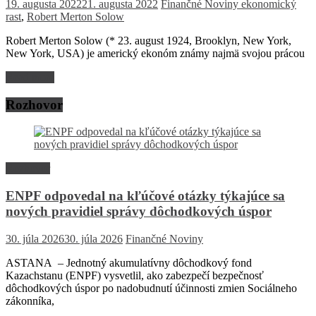
19. augusta 2022
21. augusta 2022
Finančné Noviny
ekonomický
rast
,
Robert Merton Solow
Robert Merton Solow (* 23. august 1924, Brooklyn, New York,
New York, USA) je americký ekonóm známy najmä svojou prácou
Read more
Rozhovor
Rozhovor
ENPF odpovedal na kľúčové otázky týkajúce sa
nových pravidiel správy dôchodkových úspor
30. júla 2026
30. júla 2026
Finančné Noviny
ASTANA – Jednotný akumulatívny dôchodkový fond
Kazachstanu (ENPF) vysvetlil, ako zabezpečí bezpečnosť
dôchodkových úspor po nadobudnutí účinnosti zmien Sociálneho
zákonníka,