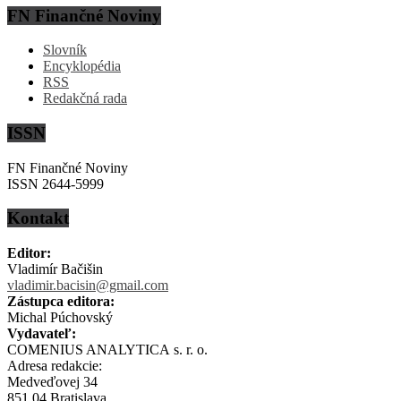
FN Finančné Noviny
Slovník
Encyklopédia
RSS
Redakčná rada
ISSN
FN Finančné Noviny
ISSN 2644-5999
Kontakt
Editor:
Vladimír Bačišin
vladimir.bacisin@gmail.com
Zástupca editora:
Michal Púchovský
Vydavateľ:
COMENIUS ANALYTICA s. r. o.
Adresa redakcie:
Medveďovej 34
851 04 Bratislava