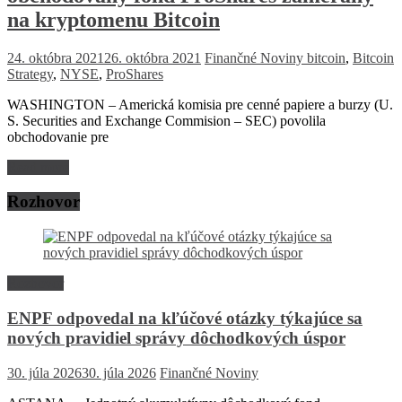
na kryptomenu Bitcoin
24. októbra 2021
26. októbra 2021
Finančné Noviny
bitcoin
,
Bitcoin
Strategy
,
NYSE
,
ProShares
WASHINGTON – Americká komisia pre cenné papiere a burzy (U.
S. Securities and Exchange Commision – SEC) povolila
obchodovanie pre
Read more
Rozhovor
Rozhovor
ENPF odpovedal na kľúčové otázky týkajúce sa
nových pravidiel správy dôchodkových úspor
30. júla 2026
30. júla 2026
Finančné Noviny