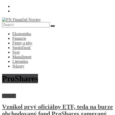
Skip
to
content
FN
Ekonomika
Finančné
Financie
Noviny
Firmy a trhy
Spoločnosť
Denník
Svet
o
Manažment
ekonomike
Literatúra
a
Názory
spoločnosti
ProShares
Financie
Vznikol prvý oficiálny ETF, teda na burze
obchodovaný fond ProShares zameraný