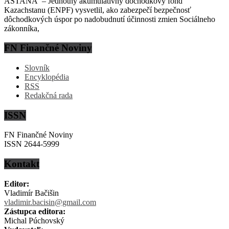
ASTANA – Jednotný akumulatívny dôchodkový fond
Kazachstanu (ENPF) vysvetlil, ako zabezpečí bezpečnosť
dôchodkových úspor po nadobudnutí účinnosti zmien Sociálneho
zákonníka,
FN Finančné Noviny
Slovník
Encyklopédia
RSS
Redakčná rada
ISSN
FN Finančné Noviny
ISSN 2644-5999
Kontakt
Editor:
Vladimír Bačišin
vladimir.bacisin@gmail.com
Zástupca editora:
Michal Púchovský