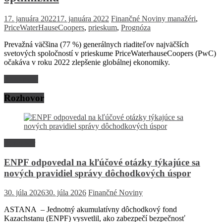
17. januára 2022
17. januára 2022
Finančné Noviny
manažéri
,
PriceWaterHauseCoopers
,
prieskum
,
Prognóza
Prevažná väčšina (77 %) generálnych riaditeľov najväčších
svetových spoločností v prieskume PriceWaterhauseCoopers (PwC)
očakáva v roku 2022 zlepšenie globálnej ekonomiky.
Read more
Rozhovor
Rozhovor
ENPF odpovedal na kľúčové otázky týkajúce sa
nových pravidiel správy dôchodkových úspor
30. júla 2026
30. júla 2026
Finančné Noviny
ASTANA – Jednotný akumulatívny dôchodkový fond
Kazachstanu (ENPF) vysvetlil, ako zabezpečí bezpečnosť