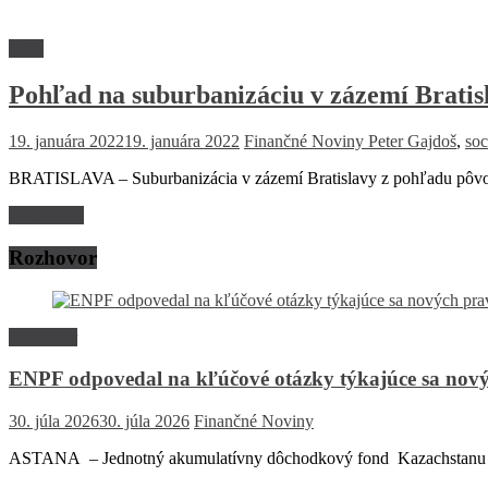
Veda
Pohľad na suburbanizáciu v zázemí Bratis
19. januára 2022
19. januára 2022
Finančné Noviny
Peter Gajdoš
,
soc
BRATISLAVA – Suburbanizácia v zázemí Bratislavy z pohľadu pôvodn
Read more
Rozhovor
Rozhovor
ENPF odpovedal na kľúčové otázky týkajúce sa nový
30. júla 2026
30. júla 2026
Finančné Noviny
ASTANA – Jednotný akumulatívny dôchodkový fond Kazachstanu (EN