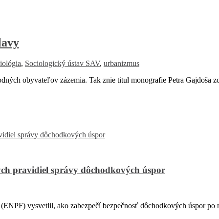
lavy
iológia
,
Sociologický ústav SAV
,
urbanizmus
ých obyvateľov zázemia. Tak znie titul monografie Petra Gajdoša zo
ch pravidiel správy dôchodkových úspor
PF) vysvetlil, ako zabezpečí bezpečnosť dôchodkových úspor po na