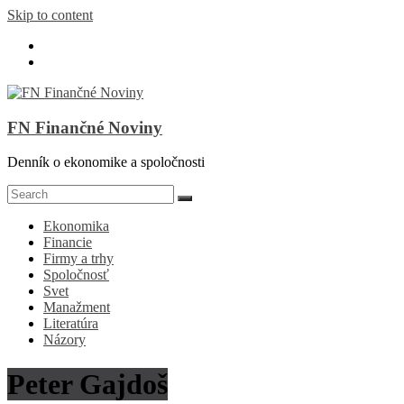
Skip to content
FN Finančné Noviny
Denník o ekonomike a spoločnosti
Ekonomika
Financie
Firmy a trhy
Spoločnosť
Svet
Manažment
Literatúra
Názory
Peter Gajdoš