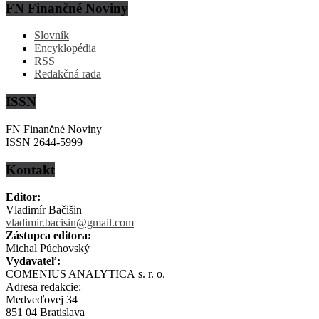
FN Finančné Noviny
Slovník
Encyklopédia
RSS
Redakčná rada
ISSN
FN Finančné Noviny
ISSN 2644-5999
Kontakt
Editor:
Vladimír Bačišin
vladimir.bacisin@gmail.com
Zástupca editora:
Michal Púchovský
Vydavateľ:
COMENIUS ANALYTICA s. r. o.
Adresa redakcie:
Medveďovej 34
851 04 Bratislava