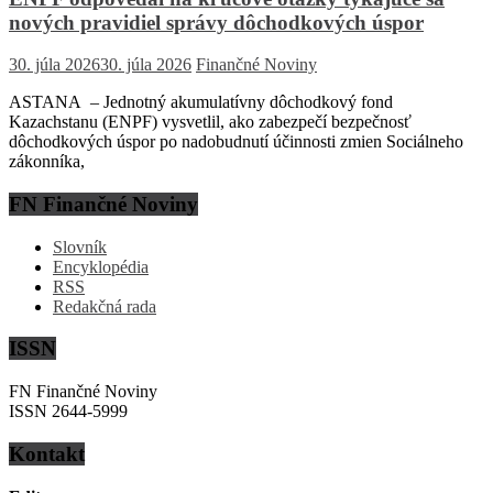
nových pravidiel správy dôchodkových úspor
30. júla 2026
30. júla 2026
Finančné Noviny
ASTANA – Jednotný akumulatívny dôchodkový fond
Kazachstanu (ENPF) vysvetlil, ako zabezpečí bezpečnosť
dôchodkových úspor po nadobudnutí účinnosti zmien Sociálneho
zákonníka,
FN Finančné Noviny
Slovník
Encyklopédia
RSS
Redakčná rada
ISSN
FN Finančné Noviny
ISSN 2644-5999
Kontakt