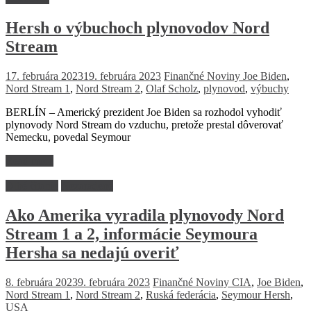
Hersh o výbuchoch plynovodov Nord
Stream
17. februára 2023
19. februára 2023
Finančné Noviny
Joe Biden
,
Nord Stream 1
,
Nord Stream 2
,
Olaf Scholz
,
plynovod
,
výbuchy
BERLÍN – Americký prezident Joe Biden sa rozhodol vyhodiť
plynovody Nord Stream do vzduchu, pretože prestal dôverovať
Nemecku, povedal Seymour
Read more
Dlhé čitanie
Nezaradené
Ako Amerika vyradila plynovody Nord
Stream 1 a 2, informácie Seymoura
Hersha sa nedajú overiť
8. februára 2023
9. februára 2023
Finančné Noviny
CIA
,
Joe Biden
,
Nord Stream 1
,
Nord Stream 2
,
Ruská federácia
,
Seymour Hersh
,
USA