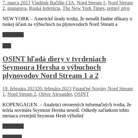
7. marca 2023
Vladimír Bačišin
CIA
,
Nord Stream 1
,
Nord Stream
2
,
praparava
,
Ruská federácia
,
The New York Times
,
zemný plyn
NEW YORK – Americké úrady tvrdia, že nenašli žiadne dôkazy o
ruskej účasti na výbuchoch na plynovodoch Nord Stream a
Read more
Svet
OSINT hľadá diery v tvrdeniach
Seymoura Hersha o výbuchoch
plynovodov Nord Stream 1 a 2
19. februára 2023
20. februára 2023
Finančné Noviny
Nord Stream
1
,
Nord Stream 2
,
Oliver Alexander
,
OSINT
KOPENGAGEN – Analytici otvorených informačných tvrdia, že
teória novinára Seymour Hersha nesedí. Odkedy začiatkom tohto
mesiaca zverejnil Seymour Hesh výbušný
Read more
Rozhovor