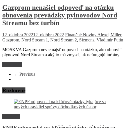
Gazprom nenašiel odpoveď na otázku
obnovenia prevádzky pylnovodov Nord
Streamu bez turbín
12. októbra 2022
12. októbra 2022
Finančné Noviny
Alexej Miller
,
Gazprom
,
Nord Stream 1
,
Nord Stream 2
,
Siemens
,
Vladimír Putin
MOSKVA Gazprom nevie nájsť odpoveď na otázku, ako obnoviť
plynovod Nord Stream a aký to má zmysel, ak nefungujú turbíny
Read more
← Previous
Rozhovor
Rozhovor
ENPF odpovedal na kľúčové otázky týkajúce sa