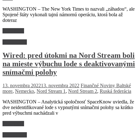
WASHINGTON – The New York Times to nazvali „záhadou“, ale
Spojené štáty vykonali tajnú námornú operáciu, ktorá bola až
doteraz
Read more
Firmy a trhy
Wired: pred útokmi na Nord Stream boli
na mieste výbuchu lode s deaktivovanými
snímačmi polohy
13. novembra 2022
13. novembra 2022
Finančné Noviny
Baltské
more
,
Nemecko
,
Nord Stream 1
,
Nord Stream 2
,
Ruská federácia
WASHINGTON – Analytická spoločnosť SpaceKnow uviedla, že
dve neidentifikované lode s vypnutými snímačmi polohy sa krátko
pred výbuchmi nachádzali v
Read more
Firmy a trhy