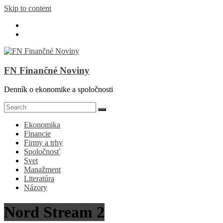
Skip to content
FN Finančné Noviny
Denník o ekonomike a spoločnosti
Ekonomika
Financie
Firmy a trhy
Spoločnosť
Svet
Manažment
Literatúra
Názory
Nord Stream 2