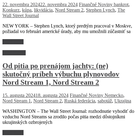
22. novembra 2024
22. novembra 2024
Finančné Noviny
bankrot
,
Konkurz
,
kúpa
,
likvidácia
,
Nord Stream 2
,
Stephen Lynch
,
The
Wall Street Journal
NEW YORK – Stephen Lynch, ktorý predtým pracoval v Moskve,
požiadal vo februári americké úrady, aby mu umožnili zúčastniť sa
Read more
Dlhé čitanie
Od pitia po prenájom jachty: (ne)
skutočný príbeh výbuchu plynovodov
Nord Stream 1, Nord Stream 2
15. augusta 2024
18. augusta 2024
Finančné Noviny
Nemecko
,
Nord Stream 1
,
Nord Stream 2
,
Ruská federácia
,
sabotáž
,
Ukrajina
WASHINGTON – The Wall Street Journal: rozhodnutie vyhodiť do
vzduchu Nord Streams sa zrodilo počas pitia medzi dôstojníkmi
ukrajinských ozbrojených
Read more