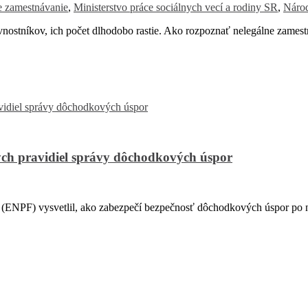
ne zamestnávanie
,
Ministerstvo práce sociálnych vecí a rodiny SR
,
Národ
ostníkov, ich počet dlhodobo rastie. Ako rozpoznať nelegálne zames
ch pravidiel správy dôchodkových úspor
PF) vysvetlil, ako zabezpečí bezpečnosť dôchodkových úspor po na