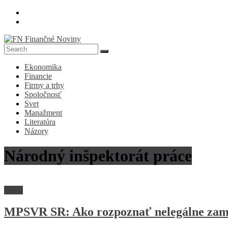
Skip
to
content
FN
Ekonomika
Finančné
Financie
Noviny
Firmy a trhy
Spoločnosť
Denník
Svet
o
Manažment
ekonomike
Literatúra
a
Názory
spoločnosti
Národný inšpektorát práce
Právo
MPSVR SR: Ako rozpoznať nelegálne zam