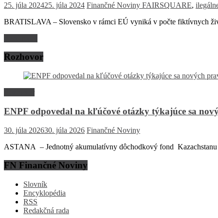
25. júla 2024
25. júla 2024
Finančné Noviny
FAIRSQUARE
,
ilegál
BRATISLAVA – Slovensko v rámci EÚ vyniká v počte fiktívnych živn
Read more
Rozhovor
Rozhovor
ENPF odpovedal na kľúčové otázky týkajúce sa nový
30. júla 2026
30. júla 2026
Finančné Noviny
ASTANA – Jednotný akumulatívny dôchodkový fond Kazachstanu (EN
FN Finančné Noviny
Slovník
Encyklopédia
RSS
Redakčná rada