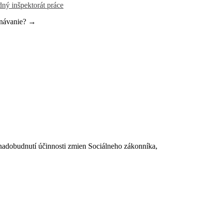
ný inšpektorát práce
tnávanie? →
dobudnutí účinnosti zmien Sociálneho zákonníka,