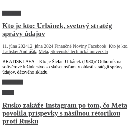
Kto je kto
Kto je kto: Urbánek, svetový stratég
správy údajov
11. júna 2024
12. júna 2024
Finančné Noviny
Facebook
,
Kto je kto
,
Ladislav Andrášik
,
Meta
,
Slovenská technická univerzita
BRATISKLAVA – Kto je Štefan Urbánek (1980)? Odborník na
softvérové inžinierstvo so skúsenosťami v oblasti stratégií správy
údajov, dátového skladu
Read more
Médiá
Rusko zakáže Instagram po tom, čo Meta
povolila príspevky s násilnou rétorikou
proti Rusku