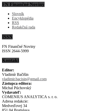
FN Finančné Noviny
Slovník
Encyklopédia
RSS
Redakčná rada
ISSN
FN Finančné Noviny
ISSN 2644-5999
Kontakt
Editor:
Vladimír Bačišin
vladimir.bacisin@gmail.com
Zástupca editora:
Michal Púchovský
Vydavateľ:
COMENIUS ANALYTICA s. r. o.
Adresa redakcie:
Medveďovej 34
851 04 Bratislava