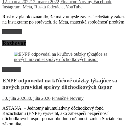
12. marca 2022
12. marca 2022
Finančné Noviny
Facebook
,
Instagram
,
Meta
,
Ruská federácia
,
YouTube
Rusko v piatok oznámilo, že má v úmysle zaviesť celoštátny zákaz
na Instagrame po správach, že Meta, materská spoločnosť predtým
Read more
Rozhovor
Rozhovor
ENPF odpovedal na kľúčové otázky týkajúce sa
nových pravidiel správy dôchodkových úspor
30. júla 2026
30. júla 2026
Finančné Noviny
ASTANA – Jednotný akumulatívny dôchodkový fond
Kazachstanu (ENPF) vysvetlil, ako zabezpečí bezpečnosť
dôchodkových úspor po nadobudnutí účinnosti zmien Sociálneho
zákonníka,