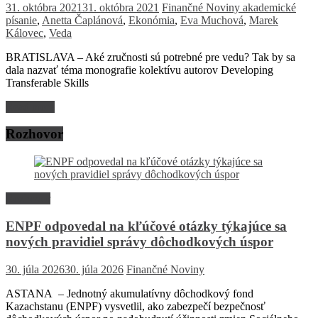
31. októbra 2021
31. októbra 2021
Finančné Noviny
akademické
písanie
,
Anetta Čaplánová
,
Ekonómia
,
Eva Muchová
,
Marek
Kálovec
,
Veda
BRATISLAVA – Aké zručnosti sú potrebné pre vedu? Tak by sa
dala nazvať téma monografie kolektívu autorov Developing
Transferable Skills
Read more
Rozhovor
Rozhovor
ENPF odpovedal na kľúčové otázky týkajúce sa
nových pravidiel správy dôchodkových úspor
30. júla 2026
30. júla 2026
Finančné Noviny
ASTANA – Jednotný akumulatívny dôchodkový fond
Kazachstanu (ENPF) vysvetlil, ako zabezpečí bezpečnosť