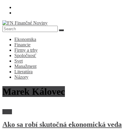
Skip
to
content
FN
Ekonomika
Finančné
Financie
Noviny
Firmy a trhy
Spoločnosť
Denník
Svet
o
Manažment
ekonomike
Literatúra
a
Názory
spoločnosti
Marek Kálovec
Veda
Ako sa robí skutočná ekonomická veda