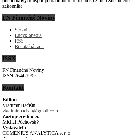
dôchodkových úspor po nadobudnutí účinnosti zmien Sociálneho
zákonníka,
FN Finančné Noviny
Slovník
Encyklopédia
RSS
Redakčná rada
ISSN
FN Finančné Noviny
ISSN 2644-5999
Kontakt
Editor:
Vladimír Bačišin
vladimir.bacisin@gmail.com
Zástupca editora:
Michal Púchovský
Vydavateľ:
COMENIUS ANALYTICA s. r. o.