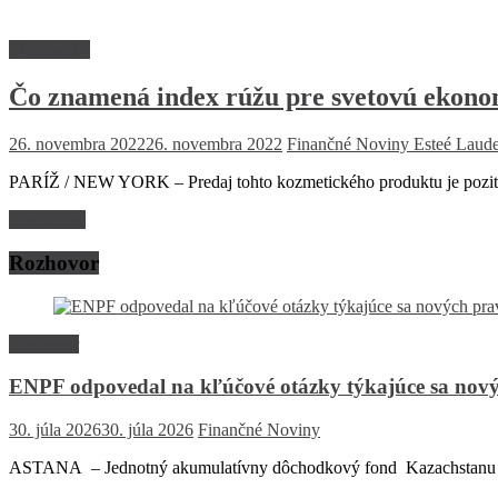
Ekonomika
Čo znamená index rúžu pre svetovú ekon
26. novembra 2022
26. novembra 2022
Finančné Noviny
Esteé Laude
PARÍŽ / NEW YORK – Predaj tohto kozmetického produktu je pozití
Read more
Rozhovor
Rozhovor
ENPF odpovedal na kľúčové otázky týkajúce sa nový
30. júla 2026
30. júla 2026
Finančné Noviny
ASTANA – Jednotný akumulatívny dôchodkový fond Kazachstanu (EN