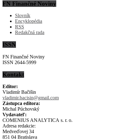
FN Finančné Noviny
Slovník
Encyklopédia
RSS
Redakčná rada
ISSN
FN Finančné Noviny
ISSN 2644-5999
Kontakt
Editor:
Vladimír Bačišin
vladimir.bacisin@gmail.com
Zástupca editora:
Michal Púchovský
Vydavateľ:
COMENIUS ANALYTICA s. r. o.
Adresa redakcie:
Medveďovej 34
851 04 Bratislava