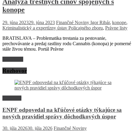
Analýza trestných činov spojených s
konope
29. júna 2023
29. júna 2023
Finančné Noviny
Igor Ribár
,
konope
,
Kriminalistický a expertízny ústav Policajného zboru
,
Právne listy
BRATISLAVA – Problematika trestania za pestovanie,
prechovávanie a predaj rastliny rodu Cannabis (konopa) je pomerné
stále živou témou. Portál Právne
Read more
Rozhovor
Rozhovor
ENPF odpovedal na kľúčové otázky týkajúce sa
nových pravidiel správy dôchodkových úspor
30. júla 2026
30. júla 2026
Finančné Noviny