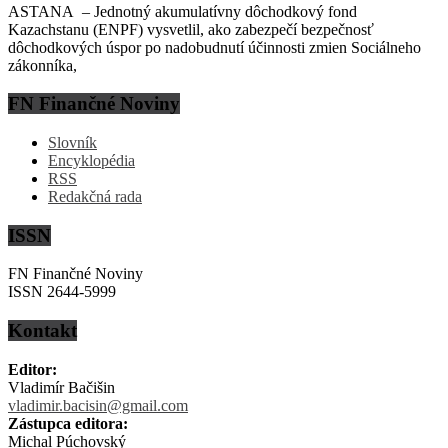
ASTANA – Jednotný akumulatívny dôchodkový fond
Kazachstanu (ENPF) vysvetlil, ako zabezpečí bezpečnosť
dôchodkových úspor po nadobudnutí účinnosti zmien Sociálneho
zákonníka,
FN Finančné Noviny
Slovník
Encyklopédia
RSS
Redakčná rada
ISSN
FN Finančné Noviny
ISSN 2644-5999
Kontakt
Editor:
Vladimír Bačišin
vladimir.bacisin@gmail.com
Zástupca editora:
Michal Púchovský