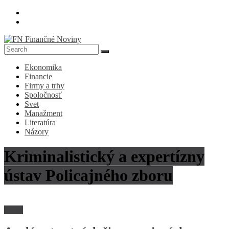
Skip
to
content
FN
Ekonomika
Finančné
Financie
Noviny
Firmy a trhy
Spoločnosť
Denník
Svet
o
Manažment
ekonomike
Literatúra
a
Názory
spoločnosti
Kriminalistický a expertízny
ústav Policajného zboru
Právo