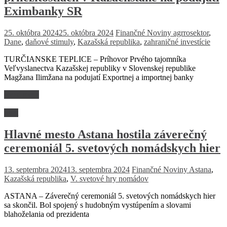
Eximbanky SR
25. októbra 2024
25. októbra 2024
Finančné Noviny
agrrosektor
,
Dane
,
daňové stimuly
,
Kazašská republika
,
zahraničné investície
TURČIANSKE TEPLICE – Príhovor Prvého tajomníka
Veľvyslanectva Kazašskej republiky v Slovenskej republike
Magžana Ilimžana na podujatí Exportnej a importnej banky
Read more
Svet
Hlavné mesto Astana hostila záverečný
ceremoniál 5. svetových nomádskych hier
13. septembra 2024
13. septembra 2024
Finančné Noviny
Astana
,
Kazašská republika
,
V. svetové hry nomádov
ASTANA – Záverečný ceremoniál 5. svetových nomádskych hier
sa skončil. Bol spojený s hudobným vystúpením a slovami
blahoželania od prezidenta