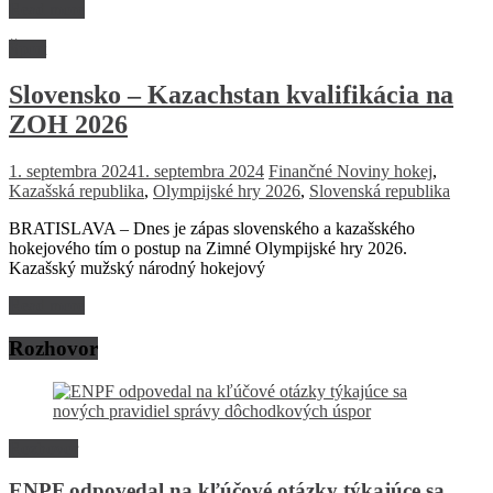
Read more
Šport
Slovensko – Kazachstan kvalifikácia na
ZOH 2026
1. septembra 2024
1. septembra 2024
Finančné Noviny
hokej
,
Kazašská republika
,
Olympijské hry 2026
,
Slovenská republika
BRATISLAVA – Dnes je zápas slovenského a kazašského
hokejového tím o postup na Zimné Olympijské hry 2026.
Kazašský mužský národný hokejový
Read more
Rozhovor
Rozhovor
ENPF odpovedal na kľúčové otázky týkajúce sa