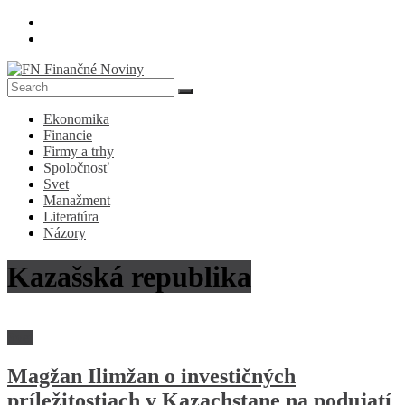
Skip
to
content
FN
Ekonomika
Finančné
Financie
Noviny
Firmy a trhy
Spoločnosť
Denník
Svet
o
Manažment
ekonomike
Literatúra
a
Názory
spoločnosti
Kazašská republika
Svet
Magžan Ilimžan o investičných
príležitostiach v Kazachstane na podujatí