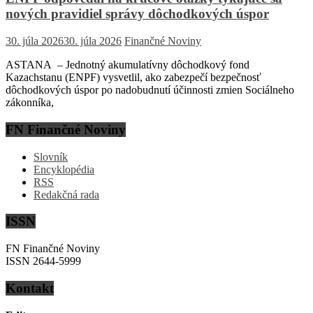
nových pravidiel správy dôchodkových úspor
30. júla 2026
30. júla 2026
Finančné Noviny
ASTANA – Jednotný akumulatívny dôchodkový fond
Kazachstanu (ENPF) vysvetlil, ako zabezpečí bezpečnosť
dôchodkových úspor po nadobudnutí účinnosti zmien Sociálneho
zákonníka,
FN Finančné Noviny
Slovník
Encyklopédia
RSS
Redakčná rada
ISSN
FN Finančné Noviny
ISSN 2644-5999
Kontakt