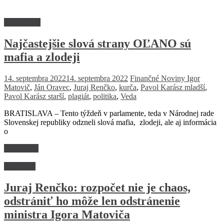
Spoločnosť
Najčastejšie slová strany OĽANO sú
mafia a zlodeji
14. septembra 2022
14. septembra 2022
Finančné Noviny
Igor
Matovič
,
Ján Oravec
,
Juraj Renčko
,
kurča
,
Pavol Karász mladší
,
Pavol Karász starší
,
plagiát
,
politika
,
Veda
BRATISLAVA – Tento týždeň v parlamente, teda v Národnej rade
Slovenskej republiky odzneli slová mafia, zlodeji, ale aj informácia
o
Read more
Rozhovor
Juraj Renčko: rozpočet nie je chaos,
odstrániť ho môže len odstránenie
ministra Igora Matoviča