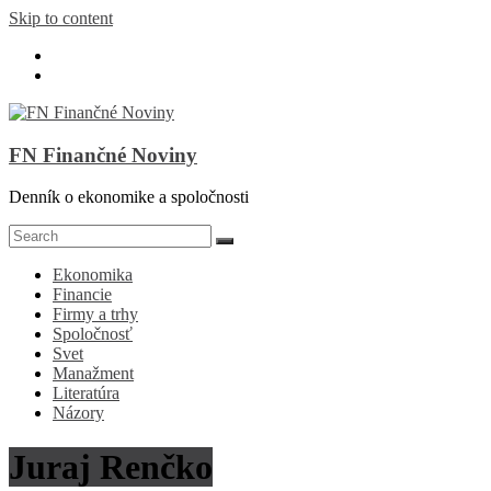
Skip to content
FN Finančné Noviny
Denník o ekonomike a spoločnosti
Ekonomika
Financie
Firmy a trhy
Spoločnosť
Svet
Manažment
Literatúra
Názory
Juraj Renčko