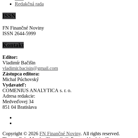
Redakčná rada
ISSN
FN Finančné Noviny
ISSN 2644-5999
Kontakt
Editor:
Vladimír Bačišin
vladimir.bacisin@gmail.com
Zástupca editora:
Michal Púchovský
Vydavateľ:
COMENIUS ANALYTICA s. r. o.
Adresa redakcie:
Medveďovej 34
851 04 Bratislava
Copyright © 2026
FN Finančné Noviny
. All rights reserved.