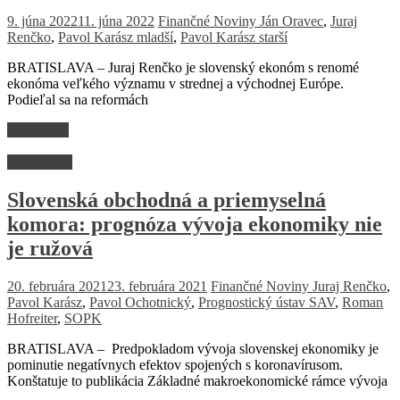
9. júna 2022
11. júna 2022
Finančné Noviny
Ján Oravec
,
Juraj
Renčko
,
Pavol Karász mladší
,
Pavol Karász starší
BRATISLAVA – Juraj Renčko je slovenský ekonóm s renomé
ekonóma veľkého významu v strednej a východnej Európe.
Podieľal sa na reformách
Read more
Ekonomika
Slovenská obchodná a priemyselná
komora: prognóza vývoja ekonomiky nie
je ružová
20. februára 2021
23. februára 2021
Finančné Noviny
Juraj Renčko
,
Pavol Karász
,
Pavol Ochotnický
,
Prognostický ústav SAV
,
Roman
Hofreiter
,
SOPK
BRATISLAVA – Predpokladom vývoja slovenskej ekonomiky je
pominutie negatívnych efektov spojených s koronavírusom.
Konštatuje to publikácia Základné makroekonomické rámce vývoja