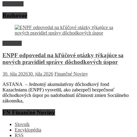
Read more
Rozhovor
Rozhovor
ENPF odpovedal na kľúčové otázky týkajúce sa
nových pravidiel správy dôchodkových úspor
30. júla 2026
30. júla 2026
Finančné Noviny
ASTANA – Jednotný akumulatívny dôchodkový fond
Kazachstanu (ENPF) vysvetlil, ako zabezpečí bezpečnosť
dôchodkových úspor po nadobudnutí účinnosti zmien Sociálneho
zákonníka,
FN Finančné Noviny
Slovník
Encyklopédia
RSS