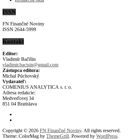
ISSN
FN Finančné Noviny
ISSN 2644-5999
Kontakt
Editor:
Vladimír Bačišin
vladimir.bacisin@gmail.com
Zástupca editora:
Michal Púchovský
Vydavateľ:
COMENIUS ANALYTICA s. r. o.
Adresa redakcie:
Medveďovej 34
851 04 Bratislava
Copyright © 2026
FN Finančné Noviny
. All rights reserved.
Theme: ColorMag by
ThemeGrill
. Powered by
WordPress
.