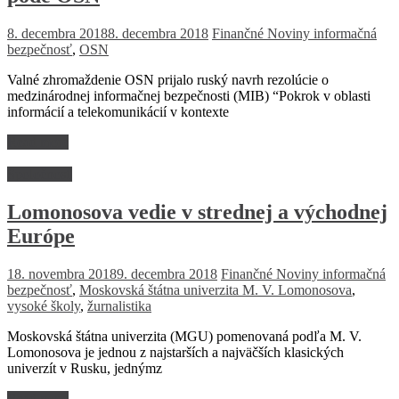
8. decembra 2018
8. decembra 2018
Finančné Noviny
informačná
bezpečnosť
,
OSN
Valné zhromaždenie OSN prijalo ruský navrh rezolúcie o
medzinárodnej informačnej bezpečnosti (MIB) “Pokrok v oblasti
informácií a telekomunikácií v kontexte
Read more
Spoločnosť
Lomonosova vedie v strednej a východnej
Európe
18. novembra 2018
9. decembra 2018
Finančné Noviny
informačná
bezpečnosť
,
Moskovská štátna univerzita M. V. Lomonosova
,
vysoké školy
,
žurnalistika
Moskovská štátna univerzita (MGU) pomenovaná podľa M. V.
Lomonosova je jednou z najstarších a najväčších klasických
univerzít v Rusku, jednýmz
Read more