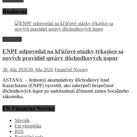
Rozhovor
Rozhovor
ENPF odpovedal na kľúčové otázky týkajúce sa
nových pravidiel správy dôchodkových úspor
30. júla 2026
30. júla 2026
Finančné Noviny
ASTANA – Jednotný akumulatívny dôchodkový fond
Kazachstanu (ENPF) vysvetlil, ako zabezpečí bezpečnosť
dôchodkových úspor po nadobudnutí účinnosti zmien Sociálneho
zákonníka,
FN Finančné Noviny
Slovník
Encyklopédia
RSS
Redakčná rada