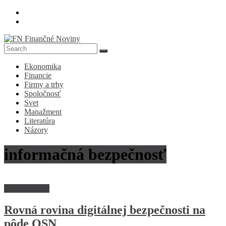
Skip
to
content
FN
Ekonomika
Finančné
Financie
Noviny
Firmy a trhy
Spoločnosť
Denník
Svet
o
Manažment
ekonomike
Literatúra
a
Názory
spoločnosti
informačná bezpečnosť
Informatizácia
Rovná rovina digitálnej bezpečnosti na
pôde OSN