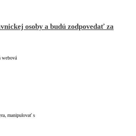
ávnickej osoby a budú zodpovedať za
ná webová
era, manipulovať s