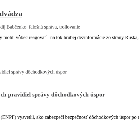
odvádza
dij Babčenko
,
falošná správa
,
trollovanie
by mohli vôbec reagovať na tok hrubej dezinformácie zo strany Ruska,
ch pravidiel správy dôchodkových úspor
PF) vysvetlil, ako zabezpečí bezpečnosť dôchodkových úspor po na