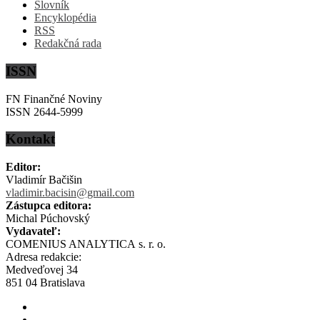
Slovník
Encyklopédia
RSS
Redakčná rada
ISSN
FN Finančné Noviny
ISSN 2644-5999
Kontakt
Editor:
Vladimír Bačišin
vladimir.bacisin@gmail.com
Zástupca editora:
Michal Púchovský
Vydavateľ:
COMENIUS ANALYTICA s. r. o.
Adresa redakcie:
Medveďovej 34
851 04 Bratislava