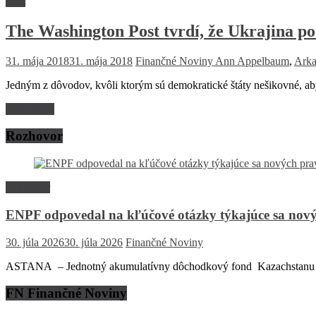
Svet
The Washington Post tvrdí, že Ukrajina p
31. mája 2018
31. mája 2018
Finančné Noviny
Ann Appelbaum
,
Arka
Jedným z dôvodov, kvôli ktorým sú demokratické štáty nešikovné, a
Read more
Rozhovor
Rozhovor
ENPF odpovedal na kľúčové otázky týkajúce sa nový
30. júla 2026
30. júla 2026
Finančné Noviny
ASTANA – Jednotný akumulatívny dôchodkový fond Kazachstanu (EN
FN Finančné Noviny