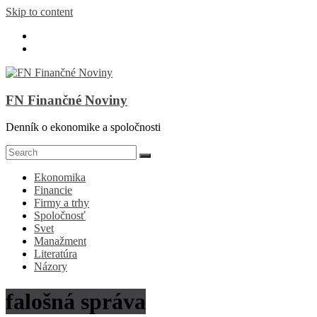
Skip to content
FN Finančné Noviny
Denník o ekonomike a spoločnosti
Ekonomika
Financie
Firmy a trhy
Spoločnosť
Svet
Manažment
Literatúra
Názory
falošná správa