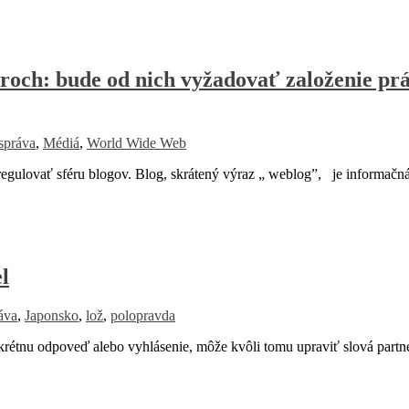
eroch: bude od nich vyžadovať založenie pr
 správa
,
Médiá
,
World Wide Web
gulovať sféru blogov. Blog, skrátený výraz „ weblog”, je informač
l
áva
,
Japonsko
,
lož
,
polopravda
étnu odpoveď alebo vyhlásenie, môže kvôli tomu upraviť slová partn