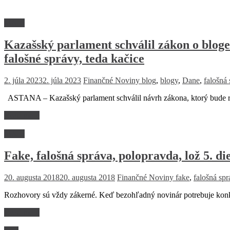
Médiá
Kazašský parlament schválil zákon o blog
falošné správy, teda kačice
2. júla 2023
2. júla 2023
Finančné Noviny
blog
,
blogy
,
Dane
,
falošná
ASTANA – Kazašský parlament schválil návrh zákona, ktorý bude re
Read more
Médiá
Fake, falošná správa, polopravda, lož 5. die
20. augusta 2018
20. augusta 2018
Finančné Noviny
fake
,
falošná spr
Rozhovory sú vždy zákerné. Keď bezohľadný novinár potrebuje konkr
Read more