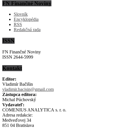
FN Finančné Noviny
Slovník
Encyklopédia
RSS
Redakčná rada
ISSN
FN Finančné Noviny
ISSN 2644-5999
Kontakt
Editor:
Vladimír Bačišin
vladimir.bacisin@gmail.com
Zástupca editora:
Michal Púchovský
Vydavateľ:
COMENIUS ANALYTICA s. r. o.
Adresa redakcie:
Medveďovej 34
851 04 Bratislava