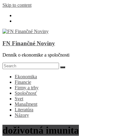
Skip to content
FN Finančné Noviny
Denník o ekonomike a spoločnosti
Ekonomika
Financie
Firmy a trhy
Spoločnosť
Svet
Manažment
Literatúra
Názory
doživotná imunita