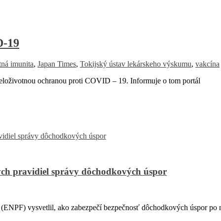
D-19
tná imunita
,
Japan Times
,
Tokijský ústav lekárskeho výskumu
,
vakcína
loživotnou ochranou proti COVID – 19. Informuje o tom portál
ch pravidiel správy dôchodkových úspor
PF) vysvetlil, ako zabezpečí bezpečnosť dôchodkových úspor po na