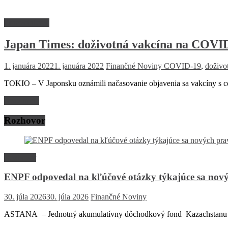
Zdravotníctvo
Japan Times: doživotná vakcína na COVI
1. januára 2022
1. januára 2022
Finančné Noviny
COVID-19
,
doživo
TOKIO – V Japonsku oznámili načasovanie objavenia sa vakcíny s ce
Read more
Rozhovor
Rozhovor
ENPF odpovedal na kľúčové otázky týkajúce sa nový
30. júla 2026
30. júla 2026
Finančné Noviny
ASTANA – Jednotný akumulatívny dôchodkový fond Kazachstanu (EN