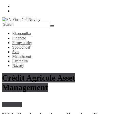
Skip
to
content
FN
Ekonomika
Finančné
Financie
Noviny
Firmy a trhy
Spoločnosť
Denník
Svet
o
Manažment
ekonomike
Literatúra
a
Názory
spoločnosti
Crédit Agricole Asset
Management
Firmy a trhy