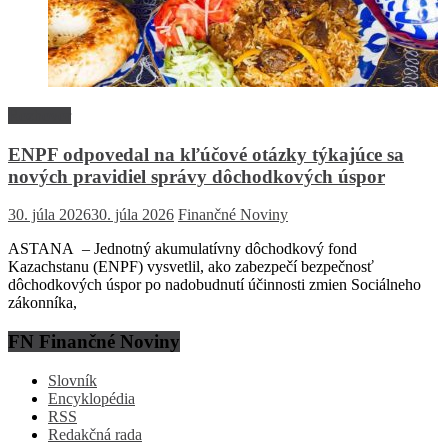
Rozhovor
ENPF odpovedal na kľúčové otázky týkajúce sa
nových pravidiel správy dôchodkových úspor
30. júla 2026
30. júla 2026
Finančné Noviny
ASTANA – Jednotný akumulatívny dôchodkový fond
Kazachstanu (ENPF) vysvetlil, ako zabezpečí bezpečnosť
dôchodkových úspor po nadobudnutí účinnosti zmien Sociálneho
zákonníka,
FN Finančné Noviny
Slovník
Encyklopédia
RSS
Redakčná rada