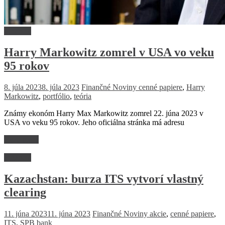
Financie
Harry Markowitz zomrel v USA vo veku
95 rokov
8. júla 2023
8. júla 2023
Finančné Noviny
cenné papiere
,
Harry
Markowitz
,
portfólio
,
teória
Známy ekonóm Harry Max Markowitz zomrel 22. júna 2023 v
USA vo veku 95 rokov. Jeho oficiálna stránka má adresu
Read more
Financie
Kazachstan: burza ITS vytvorí vlastný
clearing
11. júna 2023
11. júna 2023
Finančné Noviny
akcie
,
cenné papiere
,
ITS
,
SPB bank