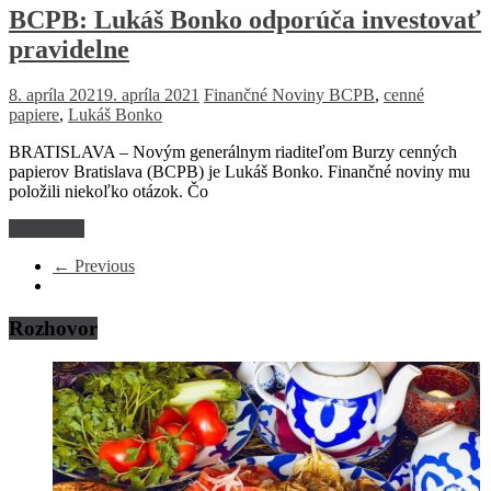
BCPB: Lukáš Bonko odporúča investovať
pravidelne
8. apríla 2021
9. apríla 2021
Finančné Noviny
BCPB
,
cenné
papiere
,
Lukáš Bonko
BRATISLAVA – Novým generálnym riaditeľom Burzy cenných
papierov Bratislava (BCPB) je Lukáš Bonko. Finančné noviny mu
položili niekoľko otázok. Čo
Read more
← Previous
Rozhovor