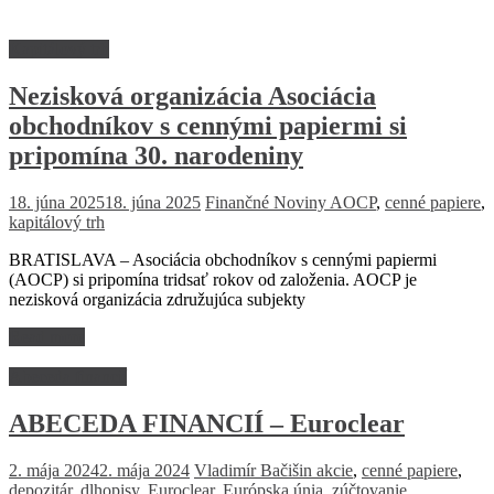
Kapitálový trh
Nezisková organizácia Asociácia
obchodníkov s cennými papiermi si
pripomína 30. narodeniny
18. júna 2025
18. júna 2025
Finančné Noviny
AOCP
,
cenné papiere
,
kapitálový trh
BRATISLAVA – Asociácia obchodníkov s cennými papiermi
(AOCP) si pripomína tridsať rokov od založenia. AOCP je
nezisková organizácia združujúca subjekty
Read more
Abeceda financií
ABECEDA FINANCIÍ – Euroclear
2. mája 2024
2. mája 2024
Vladimír Bačišin
akcie
,
cenné papiere
,
depozitár
,
dlhopisy
,
Euroclear
,
Európska únia
,
zúčtovanie