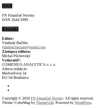
ISSN
FN Finančné Noviny
ISSN 2644-5999
Kontakt
Editor:
Vladimír Bačišin
vladimir.bacisin@gmail.com
Zástupca editora:
Michal Púchovský
Vydavateľ:
COMENIUS ANALYTICA s. r. o.
Adresa redakcie:
Medveďovej 34
851 04 Bratislava
Copyright © 2026
FN Finančné Noviny
. All rights reserved.
Theme: ColorMag by
ThemeGrill
. Powered by
WordPress
.