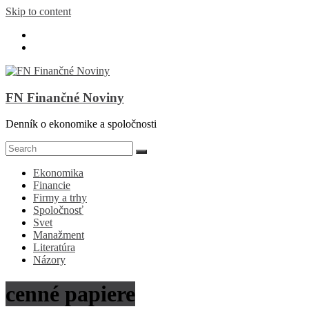
Skip to content
FN Finančné Noviny
Denník o ekonomike a spoločnosti
Ekonomika
Financie
Firmy a trhy
Spoločnosť
Svet
Manažment
Literatúra
Názory
cenné papiere