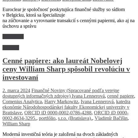
Euroclear je spoločnosť poskytujúca finančné služby so sídlom
v Belgicku, ktorá sa špecializuje
na zúčtovanie a vyrovnanie transakcií s cennými papiermi, ako aj na
úschovu a správu
Read more
Financie
Cenné papiere: ako laureát Nobelovej
ceny William Sharp spôsobil revolúciu v
investovaní
2. marca 2024
Finančné Noviny
(Spracované podľa verejne
dostupných informačných zdrojov) Ivana Lennerová
,
cenné papiere
,
Comenius Analytica
,
Harry Markowitz
,
Ivana Lennerová
,
katedra
ekonómie Národohospodárskej fakulty Ekonomickej univerzity v
Bratislave
,
ORCID iD 0000-0002-0786-4288
,
ORCID iD 0000-
0002-8634-3295.
,
portfólio
,
s.r.o. (Bratislava).
,
Vladimír Bačišin
,
William Sharp
Moderná investičná teória je založená na dvoch základných