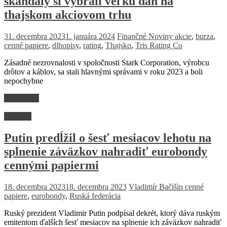
škandály si vybrali veľkú daň na
thajskom akciovom trhu
31. decembra 2023
1. januára 2024
Finančné Noviny
akcie
,
burza
,
cenné papiere
,
dlhopisy
,
rating
,
Thajsko
,
Tris Rating Co
Zásadné nezrovnalosti v spoločnosti Stark Corporation, výrobcu
drôtov a káblov, sa stali hlavnými správami v roku 2023 a boli
nepochybne
Read more
Financie
Putin predĺžil o šesť mesiacov lehotu na
splnenie záväzkov nahradiť eurobondy
cennými papiermi
18. decembra 2023
18. decembra 2023
Vladimír Bačišin
cenné
papiere
,
eurobondy
,
Ruská federácia
Ruský prezident Vladimir Putin podpísal dekrét, ktorý dáva ruským
emitentom ďalších šesť mesiacov na splnenie ich záväzkov nahradiť