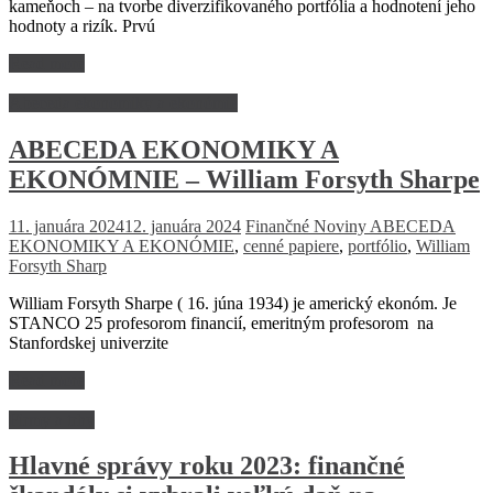
kameňoch – na tvorbe diverzifikovaného portfólia a hodnotení jeho
hodnoty a rizík. Prvú
Read more
Abeceda ekonomiky a ekonómie
ABECEDA EKONOMIKY A
EKONÓMNIE – William Forsyth Sharpe
11. januára 2024
12. januára 2024
Finančné Noviny
ABECEDA
EKONOMIKY A EKONÓMIE
,
cenné papiere
,
portfólio
,
William
Forsyth Sharp
William Forsyth Sharpe ( 16. júna 1934) je americký ekonóm. Je
STANCO 25 profesorom financií, emeritným profesorom na
Stanfordskej univerzite
Read more
Firmy a trhy
Hlavné správy roku 2023: finančné