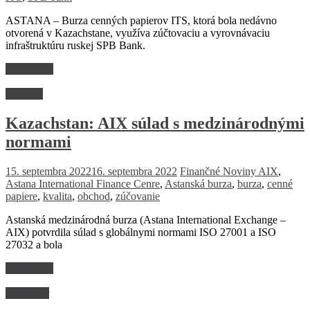
ASTANA – Burza cenných papierov ITS, ktorá bola nedávno
otvorená v Kazachstane, využíva zúčtovaciu a vyrovnávaciu
infraštruktúru ruskej SPB Bank.
Read more
Financie
Kazachstan: AIX súlad s medzinárodnými
normami
15. septembra 2022
16. septembra 2022
Finančné Noviny
AIX
,
Astana International Finance Cenre
,
Astanská burza
,
burza
,
cenné
papiere
,
kvalita
,
obchod
,
zúčovanie
Astanská medzinárodná burza (Astana International Exchange –
AIX) potvrdila súlad s globálnymi normami ISO 27001 a ISO
27032 a bola
Read more
Rozhovor