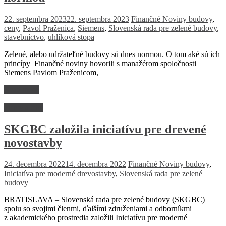
22. septembra 2023
22. septembra 2023
Finančné Noviny
budovy
,
ceny
,
Pavol Praženica
,
Siemens
,
Slovenská rada pre zelené budovy
,
stavebníctvo
,
uhlíková stopa
Zelené, alebo udržateľné budovy sú dnes normou. O tom aké sú ich
princípy Finančné noviny hovorili s manažérom spoločnosti
Siemens Pavlom Praženicom,
Read more
Firmy a trhy
SKGBC založila iniciatívu pre drevené
novostavby
24. decembra 2022
14. decembra 2022
Finančné Noviny
budovy
,
Iniciatíva pre moderné drevostavby
,
Slovenská rada pre zelené
budovy
BRATISLAVA – Slovenská rada pre zelené budovy (SKGBC)
spolu so svojimi členmi, ďalšími združeniami a odborníkmi
z akademického prostredia založili Iniciatívu pre moderné