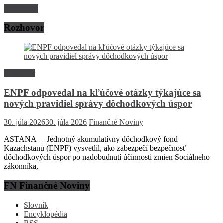
Read more
Rozhovor
Rozhovor
ENPF odpovedal na kľúčové otázky týkajúce sa
nových pravidiel správy dôchodkových úspor
30. júla 2026
30. júla 2026
Finančné Noviny
ASTANA – Jednotný akumulatívny dôchodkový fond
Kazachstanu (ENPF) vysvetlil, ako zabezpečí bezpečnosť
dôchodkových úspor po nadobudnutí účinnosti zmien Sociálneho
zákonníka,
FN Finančné Noviny
Slovník
Encyklopédia
RSS