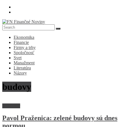
Skip
to
content
FN
Ekonomika
Finančné
Financie
Noviny
Firmy a trhy
Spoločnosť
Denník
Svet
o
Manažment
ekonomike
Literatúra
a
Názory
spoločnosti
budovy
Rozhovor
Pavol Praženica: zelené budovy sú dnes
normou