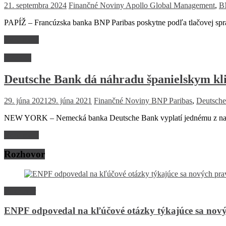
21. septembra 2024
Finančné Noviny
Apollo Global Management
,
B
PAPÍŽ – Francúzska banka BNP Paribas poskytne podľa tlačovej správ
Read more
Financie
Deutsche Bank dá náhradu španielskym kl
29. júna 2021
29. júna 2021
Finančné Noviny
BNP Paribas
,
Deutsch
NEW YORK – Nemecká banka Deutsche Bank vyplatí jednému z najväč
Read more
Rozhovor
Rozhovor
ENPF odpovedal na kľúčové otázky týkajúce sa nový