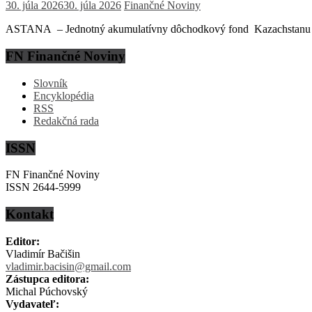
30. júla 2026
30. júla 2026
Finančné Noviny
ASTANA – Jednotný akumulatívny dôchodkový fond Kazachstanu (EN
FN Finančné Noviny
Slovník
Encyklopédia
RSS
Redakčná rada
ISSN
FN Finančné Noviny
ISSN 2644-5999
Kontakt
Editor:
Vladimír Bačišin
vladimir.bacisin@gmail.com
Zástupca editora:
Michal Púchovský
Vydavateľ: