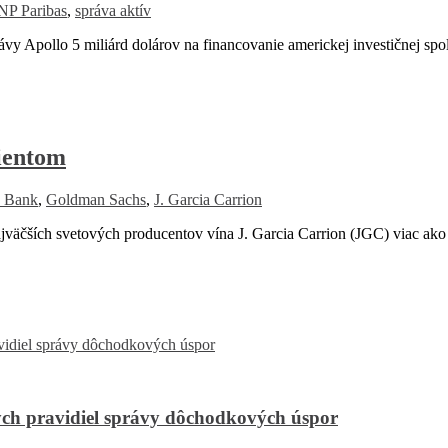
NP Paribas
,
správa aktív
y Apollo 5 miliárd dolárov na financovanie americkej investičnej spo
ientom
e Bank
,
Goldman Sachs
,
J. Garcia Carrion
ších svetových producentov vína J. Garcia Carrion (JGC) viac ako
ch pravidiel správy dôchodkových úspor